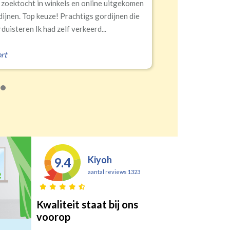
 zoektocht in winkels en online uitgekomen
dijnen. Top keuze! Prachtigs gordijnen die
duisteren Ik had zelf verkeerd...
rt
Kiyoh
9.4
aantal reviews 1323
Kwaliteit staat bij ons
voorop