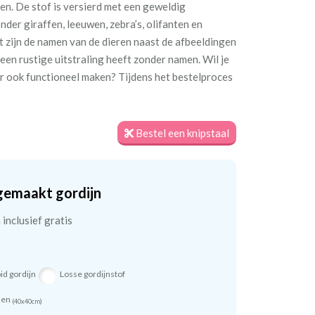
oen. De stof is versierd met een geweldig
nder giraffen, leeuwen, zebra’s, olifanten en
nt zijn de namen van de dieren naast de afbeeldingen
e een rustige uitstraling heeft zonder namen. Wil je
ar ook functioneel maken? Tijdens het bestelproces
Bestel een knipstaal
gemaakt gordijn
inclusief gratis
id gordijn
Losse gordijnstof
sen
(40x40cm)