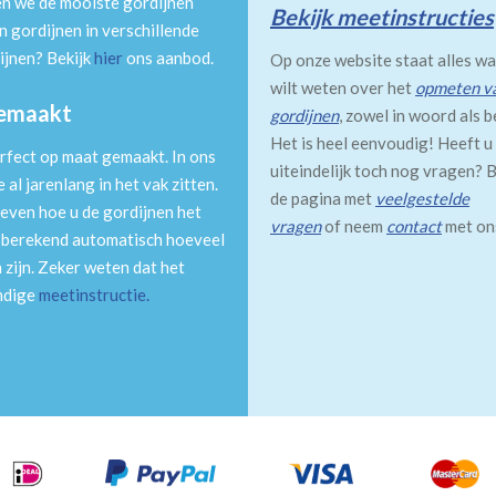
en we de mooiste gordijnen
Bekijk meetinstructies
 gordijnen in verschillende
ijnen? Bekijk
hier
ons aanbod.
Op onze website staat alles wa
wilt weten over het
opmeten v
gemaakt
gordijnen
, zowel in woord als b
Het is heel eenvoudig! Heeft u
rfect op maat gemaakt. In ons
uiteindelijk toch nog vragen? B
al jarenlang in het vak zitten.
de pagina met
veelgestelde
even hoe u de gordijnen het
vragen
of neem
contact
met on
m berekend automatisch hoeveel
 zijn. Zeker weten dat het
andige
meetinstructie
.