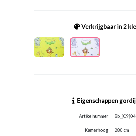
Verkrijgbaar in 2 kl
Bb_[C9]04522-02 Jungles ecru
Eigenschappen gordij
Artikelnummer
Bb_[C9]04
Kamerhoog
280 cm