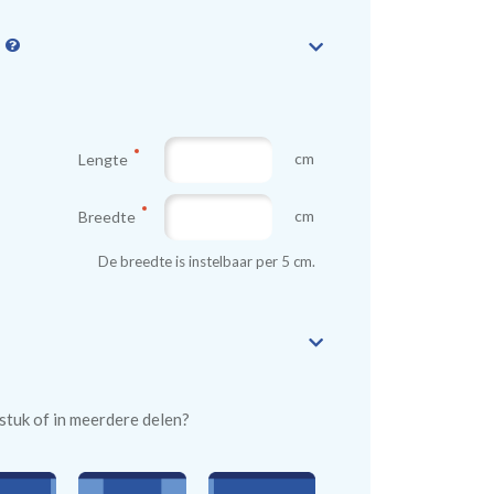
n
cm
Lengte
cm
Breedte
De breedte is instelbaar per 5 cm.
n stuk of in meerdere delen?