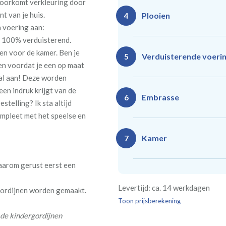
voorkomt verkleuring door
nt van je huis.
Plooien
4
n voering aan:
n 100% verduisterend.
en voor de kamer. Ben je
Ro
Rails
Verduisterende voeri
5
(zeil
len voordat je een op maat
(incl. verstelbare
40
gordijnhaken)
aal aan! Deze worden
en indruk krijgt van de
Gevoerde gordijnen zorg
Vlind
Enkele plooi
Embrasse
6
estelling? Ik sta altijd
(meest 
Daarnaast vormt een voe
ompleet met het speelse en
isoleert kou, warmte en g
Kamer
7
Rails
Ro
daarom gerust eerst een
(wave plooi)
(tu
Bestelt u meerdere gordij
Re
Geen
Levertijd: ca. 14 werkdagen
kamer is bestemd. Wij ver
 gordijnen worden gemaakt.
Kw
Geen extra
€24,95 
verplicht, maar wel handig
Toon prijsberekening
verdui
verduistering
 de kindergordijnen