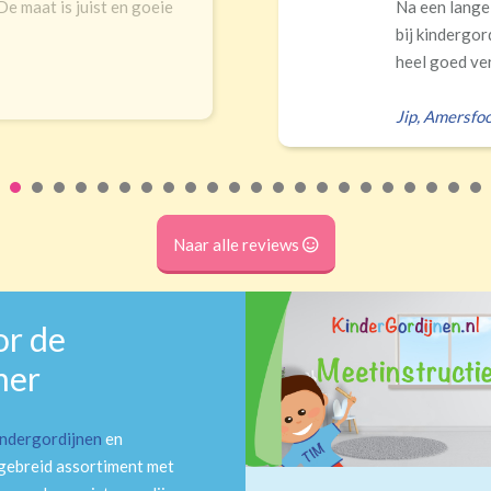
 De maat is juist en goeie
Na een lange
bij kindergor
heel goed ver
Jip
,
Amersfoo
Naar alle reviews
or de
mer
indergordijnen
en
tgebreid assortiment met