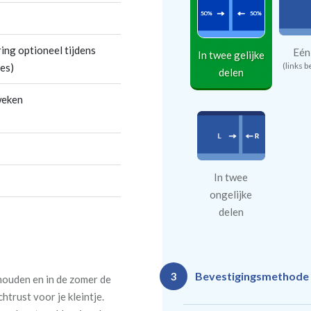
ing optioneel tijdens
Eén
In twee gelijke
(links b
es)
delen
weken
In twee
ongelijke
delen
Bevestigingsmethode
3
 houden en in de zomer de
htrust voor je kleintje.