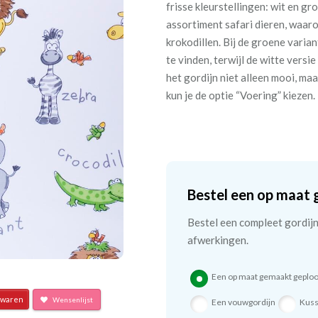
frisse kleurstellingen: wit en gr
assortiment safari dieren, waaro
krokodillen. Bij de groene varia
te vinden, terwijl de witte versi
het gordijn niet alleen mooi, ma
kun je de optie “Voering” kiezen.
Bestel een op maat 
Bestel een compleet gordijn 
afwerkingen.
Een op maat gemaakt geploo
waren
Wensenlijst
Een vouwgordijn
Kus