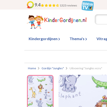
9.4
1323 reviews
Kindergordijnen
Thema's
Vitra
Home
Gordijn "Jungles"
Uitvoering "Jungles ecru"