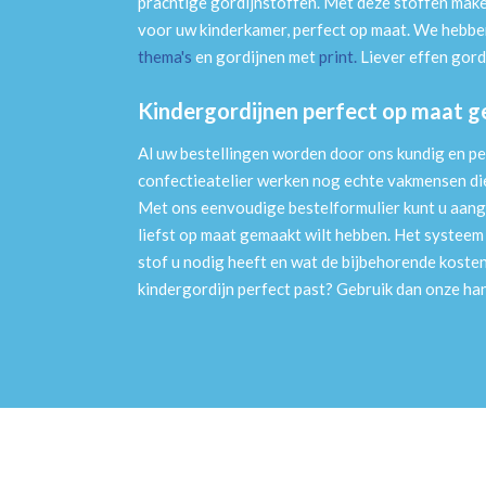
prachtige gordijnstoffen. Met deze stoffen mak
voor uw kinderkamer, perfect op maat. We hebben
thema's
en gordijnen met
print
.
Liever effen gord
Kindergordijnen perfect op maat 
Al uw bestellingen worden door ons kundig en pe
confectieatelier werken nog echte vakmensen die 
Met ons eenvoudige bestelformulier kunt u aang
liefst op maat gemaakt wilt hebben. Het systee
stof u nodig heeft en wat de bijbehorende kosten
kindergordijn perfect past? Gebruik dan onze h