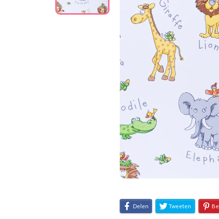
Delen
Tweeten
Be