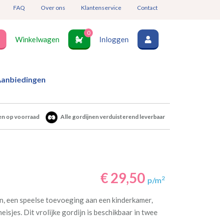
FAQ
Over ons
Klantenservice
Contact
0
Winkelwagen
Inloggen
anbiedingen
en op voorraad
Alle gordijnen verduisterend leverbaar
€ 29,50
2
p/m
ijn, een speelse toevoeging aan een kinderkamer,
isjes. Dit vrolijke gordijn is beschikbaar in twee