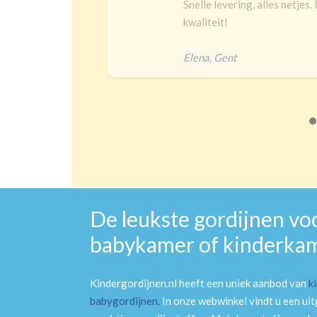
delijk
Snelle levering, alles netjes.
 een heel
kwaliteit!
Elena
,
Gent
De leukste gordijnen vo
babykamer of kinderka
Kindergordijnen.nl heeft een uniek aanbod van
k
babygordijnen
.
In onze webwinkel vindt u een ui