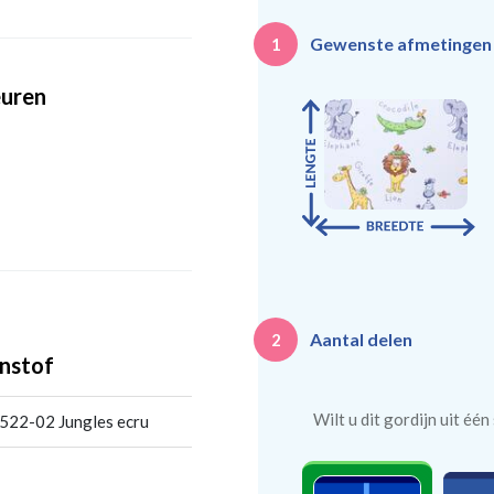
Gewenste afmetinge
1
euren
Aantal delen
2
nstof
Wilt u dit gordijn uit éé
522-02 Jungles ecru