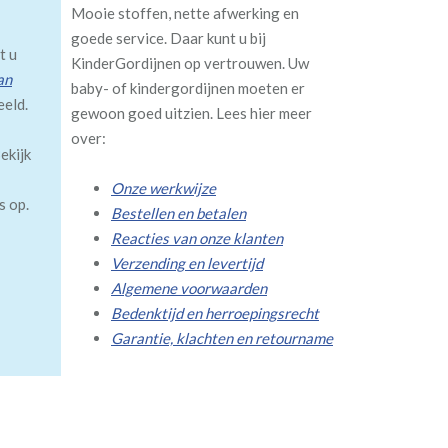
Mooie stoffen, nette afwerking en
goede service. Daar kunt u bij
t u
KinderGordijnen op vertrouwen. Uw
an
baby- of kindergordijnen moeten er
eeld.
gewoon goed uitzien. Lees hier meer
over:
ekijk
Onze werkwijze
s op.
Bestellen en betalen
Reacties van onze klanten
Verzending en levertijd
Algemene voorwaarden
Bedenktijd en herroepingsrecht
Garantie, klachten en retourname