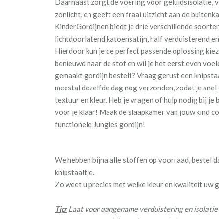
Daarnaast zorgt de voering voor geluidsisolatie, 
zonlicht, en geeft een fraai uitzicht aan de buitenka
KinderGordijnen biedt je drie verschillende soorte
lichtdoorlatend katoensatijn, half verduisterend e
Hierdoor kun je de perfect passende oplossing kiez
benieuwd naar de stof en wil je het eerst even voe
gemaakt gordijn bestelt? Vraag gerust een knipst
meestal dezelfde dag nog verzonden, zodat je snel e
textuur en kleur. Heb je vragen of hulp nodig bij je b
voor je klaar! Maak de slaapkamer van jouw kind c
functionele Jungles gordijn!
We hebben bijna alle stoffen op voorraad, bestel 
knipstaaltje.
Zo weet u precies met welke kleur en kwaliteit uw
Tip:
Laat voor aangename verduistering en isolatie