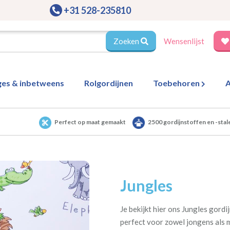
+31 528-235810
Zoeken
Wensenlijst
ges & inbetweens
Rolgordijnen
Toebehoren
A
Perfect op maat gemaakt
2500 gordijnstoffen en -stal
Jungles
Je bekijkt hier ons Jungles gord
perfect voor zowel jongens als me