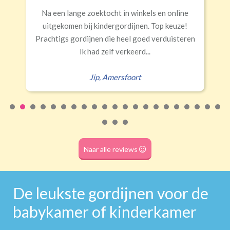
Banaanvormig
Snelle levering, alles netjes aangekomen
€34,95 per stuk
Rails
Roede
Half verduisterend
Volledige verduisterend
Erald
,
Zeist
(wave plooi)
(tunnel)
Roede
(dubbele tunnel)
Naar alle reviews
De leukste gordijnen voor de
babykamer of kinderkamer