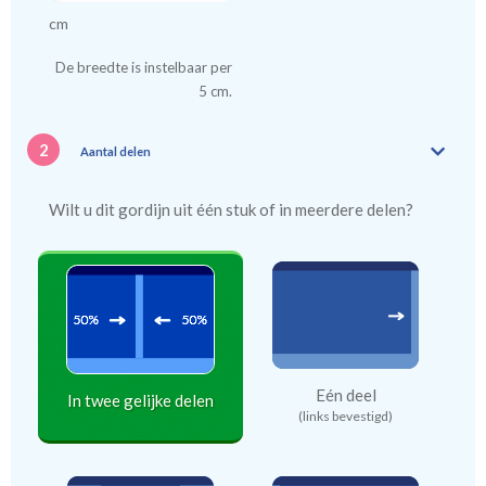
cm
De breedte is instelbaar per
5 cm.
2
Aantal delen
Wilt u dit gordijn uit één stuk of in meerdere delen?
Eén deel
In twee gelijke delen
(links bevestigd)