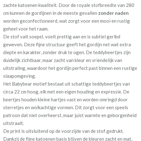
zachte katoenen kwaliteit. Door de royale stofbreedte van 280
Mate van verduistering:
Geen (voering optioneel
cm kunnen de gordijnen in de meeste gevallen
zonder naden
tijdens bestelproces)
worden geconfectioneerd, wat zorgt voor een mooi en rustig
Meestal eerder, maar houd
circa 1-2 weken
geheel voor het raam.
rekening met
De stof valt soepel, voelt prettig aan en is subtiel geribd
geweven. Deze fijne structuur geeft het gordijn net wat extra
Materiaal:
Katoen
diepte en karakter, zonder druk te ogen. De teddybeertjes zijn
duidelijk zichtbaar, maar zacht van kleur en vriendelijk van
uitstraling, waardoor het gordijn perfect past binnen een rustige
slaapomgeving.
Het Babybear motief bestaat uit schattige teddybeertjes van
circa 22 cm hoog, elk met een eigen houding en expressie. De
Voor extra isolatie en verduistering kan tijdens het bestelproces
beertjes houden kleine hartjes vast en worden omringd door
de optie
“Voering”
worden aangevinkt.
sterretjes en wolkachtige vormen. Dit zorgt voor een speels
patroon dat niet overheerst, maar juist warmte en geborgenheid
Een voering zorgt ervoor dat:
uitstraalt.
De print is uitsluitend op de voorzijde van de stof gedrukt.
✔ kou in de winter zoveel mogelijk buiten blijft
Dankzij de fijne katoenen basis blijven de kleuren zacht en mat,