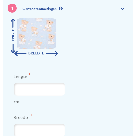
1
Gewenste afmetingen
Lengte
cm
Breedte