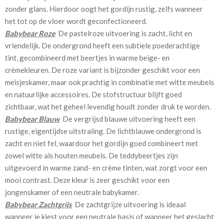
✔ warmte in de zomer wordt geweerd
zonder glans. Hierdoor oogt het gordijn rustig, zelfs wanneer
✔ de slaapkamer bijdraagt aan een goede nachtrust
het tot op de vloer wordt geconfectioneerd.
✔ geluid van buitenaf wordt gedempt
Babybear Roze
De pastelroze uitvoering is zacht, licht en
✔ verkleuring door zonlicht wordt voorkomen
vriendelijk. De ondergrond heeft een subtiele poederachtige
✔ het gordijn aan de buitenzijde een verzorgd aanzicht krijgt
tint, gecombineerd met beertjes in warme beige- en
crèmekleuren. De roze variant is bijzonder geschikt voor een
KinderGordijnen
biedt drie soorten voering:
meisjeskamer, maar ook prachtig in combinatie met witte meubels
en natuurlijke accessoires. De stofstructuur blijft goed
• kwart verduisterend, lichtdoorlatend katoensatijn
zichtbaar, wat het geheel levendig houdt zonder druk te worden.
• half verduisterend
Babybear Blauw
De vergrijsd blauwe uitvoering heeft een
• 100% verduisterend
rustige, eigentijdse uitstraling. De lichtblauwe ondergrond is
zacht en niet fel, waardoor het gordijn goed combineert met
Heb je nog vragen? Wees vrij en neem gerust even contact met
zowel witte als houten meubels. De teddybeertjes zijn
mij op. Op de meeste vragen kan ik meteen een antwoord geven.
uitgevoerd in warme zand- en crème tinten, wat zorgt voor een
mooi contrast. Deze kleur is zeer geschikt voor een
jongenskamer of een neutrale babykamer.
We hebben bijna alle stoffen op voorraad, bestel daarom gerust
Babybear Zachtgrijs
De zachtgrijze uitvoering is ideaal
eerst een knipstaaltje.
wanneer je kiest voor een neutrale basis of wanneer het geslacht