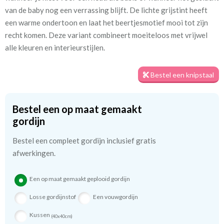
Zo weet u precies met welke kleur en kwaliteit uw gordijnen
van de baby nog een verrassing blijft. De lichte grijstint heeft
worden gemaakt.
een warme ondertoon en laat het beertjesmotief mooi tot zijn
recht komen. Deze variant combineert moeiteloos met vrijwel
Tip:
Laat voor aangename verduistering en isolatie de
alle kleuren en interieurstijlen.
kindergordijnen voeren: een verschil van dag en nacht!
💤
Bestel een knipstaal
Bestel een op maat gemaakt
gordijn
Bestel een compleet gordijn inclusief gratis
afwerkingen.
Een op maat gemaakt geplooid gordijn
Losse gordijnstof
Een vouwgordijn
Kussen
(40x40cm)