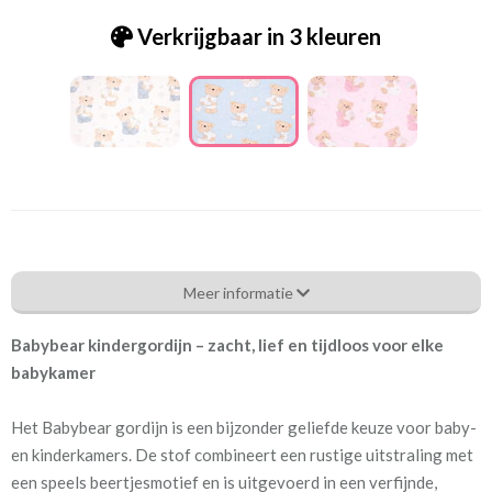
Verkrijgbaar in 3 kleuren
Bcg_[D-12] Babybear blue
Meer informatie
Eigenschappen gordijnstof
Babybear kindergordijn – zacht, lief en tijdloos voor elke
Artikelnummer
Bcg_[D-12] Babybear blue
babykamer
Patroon:
64 cm
Het Babybear gordijn is een bijzonder geliefde keuze voor baby-
en kinderkamers. De stof combineert een rustige uitstraling met
Stofbreedte:
280 cm
een speels beertjesmotief en is uitgevoerd in een verfijnde,