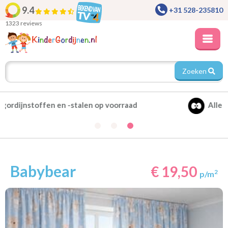
9.4
+31 528-235810
1323 reviews
Zoeken
Alle gordijnen verduisterend leverbaar
Babybear
€ 19,50
2
p/m