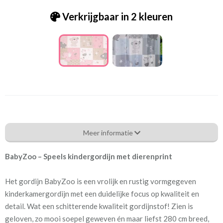
Verkrijgbaar in 2 kleuren
Bcg_[D-12] Babyzoo pink
Meer informatie
Eigenschappen gordijnstof
BabyZoo – Speels kindergordijn met dierenprint
Artikelnummer
Bcg_[D-12] Babyzoo pink
Het gordijn BabyZoo is een vrolijk en rustig vormgegeven
Patroon:
64 cm
kinderkamergordijn met een duidelijke focus op kwaliteit en
detail. Wat een schitterende kwaliteit gordijnstof! Zien is
Stofbreedte:
280 cm
geloven, zo mooi soepel geweven én maar liefst 280 cm breed,