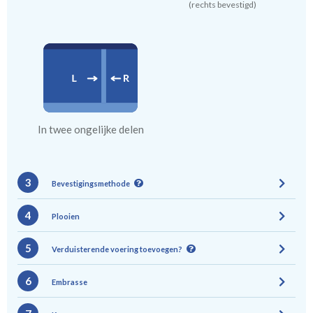
(rechts bevestigd)
In twee ongelijke delen
3
Bevestigingsmethode
4
Plooien
5
Verduisterende voering toevoegen?
6
Embrasse
Gevoerde gordijnen zorgen voor halve of gehele
Roede
Rails
verduistering. Daarnaast vormt een voering
(zeilringen 40mm)