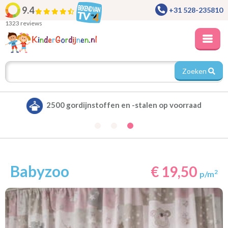
9.4
+31 528-235810
1323 reviews
Zoeken
Alle gordijnen verduisterend leverbaar
Babyzoo
€ 19,50
2
p/m