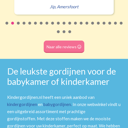
Roede
(dubbele tunnel)
Naar alle reviews
De leukste gordijnen voor de
babykamer of kinderkamer
Kindergordijnen.nl heeft een uniek aanbod van
kindergordijnen
en
babygordijnen
.
In onze webwinkel vindt u
een uitgebreid assortiment met prachtige
gordijnstoffen. Met deze stoffen maken we de mooiste
gordijnen voor uw kinderkamer, perfect op maat. We hebben