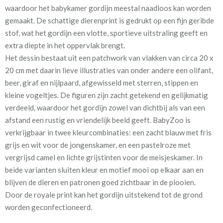
waardoor het babykamer gordijn meestal naadloos kan worden
Mate van verduistering:
Geen (voering optioneel
gemaakt. De schattige dierenprint is gedrukt op een fijn geribde
tijdens bestelproces)
stof, wat het gordijn een vlotte, sportieve uitstraling geeft en
Meestal eerder, maar houd
circa 2-3 weken
extra diepte in het oppervlak brengt.
rekening met
Het dessin bestaat uit een patchwork van vlakken van circa 20 x
20 cm met daarin lieve illustraties van onder andere een olifant,
Materiaal:
60% katoen,40% polyester.
beer, giraf en nijlpaard, afgewisseld met sterren, stippen en
kleine vogeltjes. De figuren zijn zacht getekend en gelijkmatig
verdeeld, waardoor het gordijn zowel van dichtbij als van een
afstand een rustig en vriendelijk beeld geeft. BabyZoo is
verkrijgbaar in twee kleurcombinaties: een zacht blauw met fris
grijs en wit voor de jongenskamer, en een pastelroze met
Voor extra isolatie en verduistering kan tijdens het bestelproces
vergrijsd camel en lichte grijstinten voor de meisjeskamer. In
de optie “Voering” worden aangevinkt. Een voering helpt in de
beide varianten sluiten kleur en motief mooi op elkaar aan en
winter de kou buiten te houden en in de zomer de warmte te
blijven de dieren en patronen goed zichtbaar in de plooien.
weren, bevordert een goede nachtrust, werkt geluidsisolerend,
Door de royale print kan het gordijn uitstekend tot de grond
voorkomt verkleuring door zonlicht en zorgt voor een verzorgd
worden geconfectioneerd.
buitenaanzicht. KinderGordijnen biedt hiervoor drie soorten