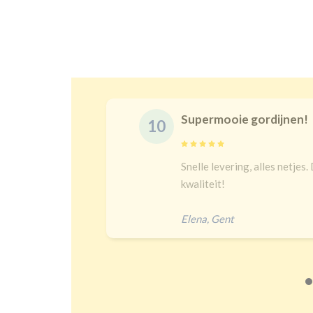
Supermooie gordijnen!
10
Snelle levering, alles netjes. De maat is juist en goeie
kwaliteit!
Elena
,
Gent