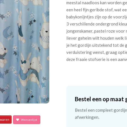
meestal naadloos kan worden gem
een heel fijn geribde stof, wat e
babykonijntjes zijn op de voorzi
3 verschillende ondergrond kleur
jongenskamer, pastel roze voor 
liever geheim wilt houden welk li
je het gordijn uitstekend tot de
verduistering wenst, graag opti
deze fraaie stofserie is een aan
Bestel een op maat 
Bestel een compleet gordijn 
afwerkingen.
waren
Wensenlijst