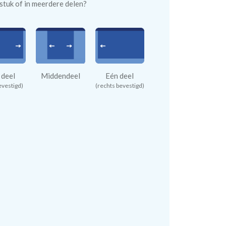
n stuk of in meerdere delen?
 deel
Middendeel
Eén deel
evestigd)
(rechts bevestigd)