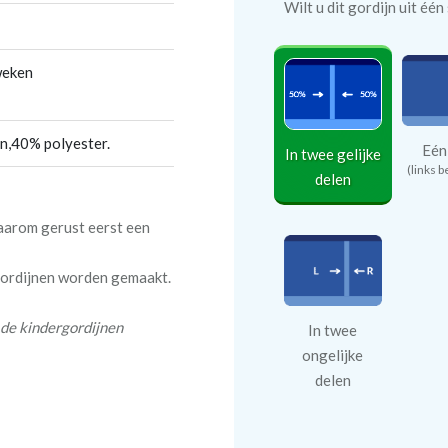
Wilt u dit gordijn uit éé
weken
n,40% polyester.
Eén
In twee gelijke
(links b
delen
daarom gerust eerst een
 gordijnen worden gemaakt.
 de kindergordijnen
In twee
ongelijke
delen