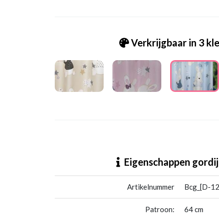
Verkrijgbaar in 3 kl
Bcg_[D-12] Babyrabbit babyblue
Eigenschappen gordij
Artikelnummer
Bcg_[D-12
Patroon:
64 cm