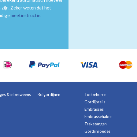
m berekend automatisch hoeveel
 zijn. Zeker weten dat het
andige
meetinstructie
.
ages & inbetweens
Rolgordijnen
Toebehoren
Gordijnrails
Embrasses
Embrassehaken
Trekstangen
Gordijnroedes