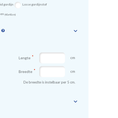
id gordijn
Losse gordijnstof
sen
(40x40cm)
n
cm
Lengte
cm
Breedte
De breedte is instelbaar per 5 cm.