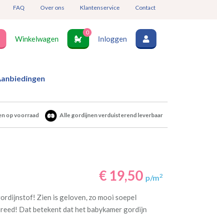
FAQ
Over ons
Klantenservice
Contact
0
Winkelwagen
Inloggen
anbiedingen
en op voorraad
Alle gordijnen verduisterend leverbaar
€ 19,50
2
p/m
ordijnstof! Zien is geloven, zo mooi soepel
reed! Dat betekent dat het babykamer gordijn