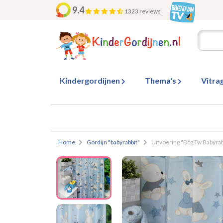
9.4
1323 reviews
Kindergordijnen
Thema's
Vitra
Home
Gordijn "babyrabbit"
Uitvoering "Bcg.Tw Babyrabb