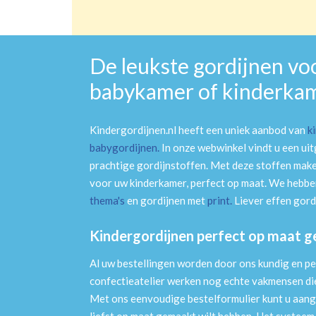
De leukste gordijnen vo
babykamer of kinderka
Kindergordijnen.nl heeft een uniek aanbod van
k
babygordijnen
.
In onze webwinkel vindt u een ui
prachtige gordijnstoffen. Met deze stoffen mak
voor uw kinderkamer, perfect op maat. We hebben
thema's
en gordijnen met
print
.
Liever effen gord
Kindergordijnen perfect op maat 
Al uw bestellingen worden door ons kundig en pe
confectieatelier werken nog echte vakmensen die 
Met ons eenvoudige bestelformulier kunt u aang