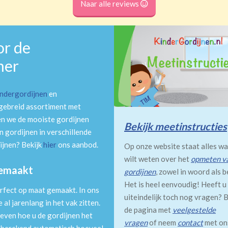
Naar alle reviews
or de
mer
indergordijnen
en
tgebreid assortiment met
en we de mooiste gordijnen
Bekijk meetinstructies
 gordijnen in verschillende
ijnen? Bekijk
hier
ons aanbod.
Op onze website staat alles wa
wilt weten over het
opmeten v
gemaakt
gordijnen
, zowel in woord als b
Het is heel eenvoudig! Heeft u
rfect op maat gemaakt. In ons
uiteindelijk toch nog vragen? B
al jarenlang in het vak zitten.
de pagina met
veelgestelde
even hoe u de gordijnen het
vragen
of neem
contact
met on