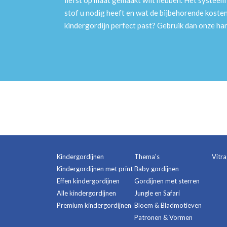
liefst op maat gemaakt wilt hebben. Het systee
stof u nodig heeft en wat de bijbehorende kosten
kindergordijn perfect past? Gebruik dan onze h
Kindergordijnen
Thema's
Vitr
Kindergordijnen met print
Baby gordijnen
Effen kindergordijnen
Gordijnen met sterren
Alle kindergordijnen
Jungle en Safari
Premium kindergordijnen
Bloem & Bladmotieven
Patronen & Vormen