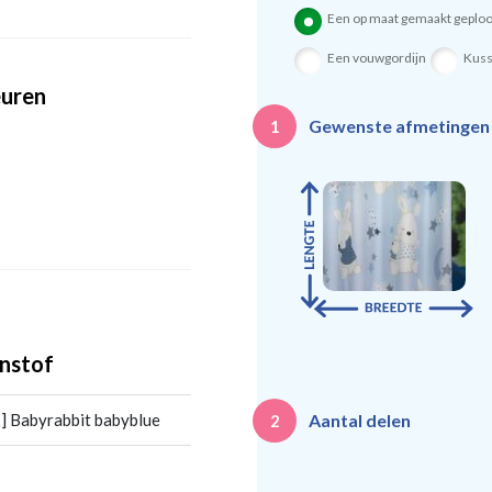
Een op maat gemaakt geploo
Een vouwgordijn
Kus
euren
Gewenste afmetinge
1
nstof
Aantal delen
] Babyrabbit babyblue
2