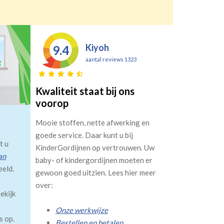
Kiyoh
9.4
aantal reviews 1323
Kwaliteit staat bij ons
voorop
Mooie stoffen, nette afwerking en
goede service. Daar kunt u bij
t u
KinderGordijnen op vertrouwen. Uw
an
baby- of kindergordijnen moeten er
eeld.
gewoon goed uitzien. Lees hier meer
over:
ekijk
Onze werkwijze
s op.
Bestellen en betalen