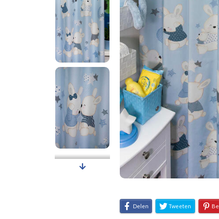
Delen
Tweeten
Be