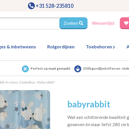
+31 528-235810
Zoeken
Wensenlijst
ges & inbetweens
Rolgordijnen
Toebehoren
A
Perfect op maat gemaakt
2500 gordijnstoffen en -stal
it-A colour 2 babyblue - Babyrabbit"
babyrabbit
Wat een schitterende kwaliteit g
geweven én maar liefst 280 cm b