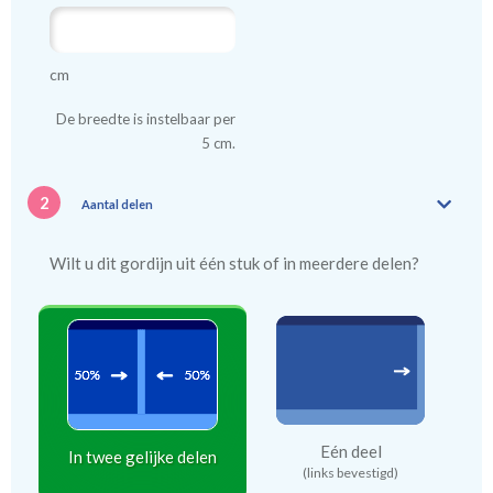
cm
De breedte is instelbaar per
5 cm.
2
Aantal delen
Wilt u dit gordijn uit één stuk of in meerdere delen?
Eén deel
In twee gelijke delen
(links bevestigd)