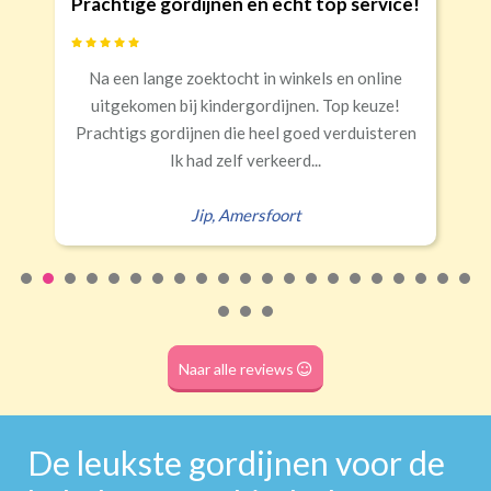
Prachtige gordijnen en echt top service!
Banaanvormig
Na een lange zoektocht in winkels en online
€34,95 per stuk
uitgekomen bij kindergordijnen. Top keuze!
Rails
Roede
Half verduisterend
Volledige verduisterend
Prachtigs gordijnen die heel goed verduisteren
(wave plooi)
(tunnel)
Ik had zelf verkeerd...
Jip
,
Amersfoort
Roede
(dubbele tunnel)
Naar alle reviews
De leukste gordijnen voor de