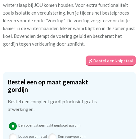
winterslaap bij JOU komen houden. Voor extra functionaliteit
Meestal eerder, maar houd
circa 1-2 weken
zoals isolatie en verduistering, kun je tijdens het bestelproces
rekening met
kiezen voor de optie "Voering". De voering zorgt ervoor dat je
Materiaal:
100% katoen
kamer in de wintermaanden lekker warm blijft en in de zomer juist
koel. Bovendien dempt de voering geluid en beschermt het
gordijn tegen verkleuring door zonlicht.
Bestel een knipstaal
Twijfel je nog over de stof? Geen zorgen! Je kunt altijd eerst een
knipstaal bestellen om de textuur en kleur van de stof te
Bestel een op maat gemaakt
beoordelen voordat je een op maat gemaakt gordijn bestelt. De
gordijn
samples worden meestal nog dezelfde dag verzonden, zodat je
Bestel een compleet gordijn inclusief gratis
snel een weloverwogen beslissing kunt maken. Voor vragen of
afwerkingen.
meer informatie sta ik altijd voor je klaar!
Een op maat gemaakt geplooid gordijn
We hebben bijna alle stoffen op voorraad, bestel daarom gerust
Losse gordijnstof
Een vouwgordijn