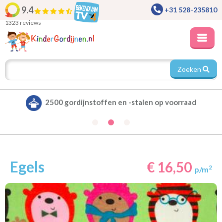
9.4
+31 528-235810
1323 reviews
Zoeken
voorraad
Alle gordijnen verduisterend leverb
Egels
€ 16,50
2
p/m