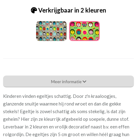
Verkrijgbaar in 2 kleuren
Be_[B21]1819 egel mint
Meer informatie
Eigenschappen gordijnstof
Kinderen vinden egeltjes schattig. Door z'n kraaloogjes,
Artikelnummer
Be_[B21]1819 egel mint
glanzende snuitje waarmee hij rond wroet en dan die gekke
stekels! Egeltje is zowel schattig als soms stekelig, is dat zijn
Patroon:
32 cm
geheim? Hier zijn ze kleurrijk afgebeeld op soepele, dunne stof.
Leverbaar in 2 kleuren en vrolijk decoratief naast b.v. een effen
Stofbreedte:
140 cm
rolgordijn. De egeltjes zijn 5 cm groot en willen héél graag hun