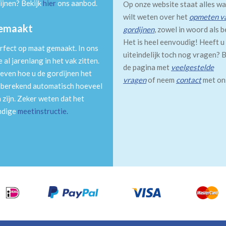
ijnen? Bekijk
hier
ons aanbod.
Op onze website staat alles wa
wilt weten over het
opmeten v
gemaakt
gordijnen
, zowel in woord als b
Het is heel eenvoudig! Heeft u
rfect op maat gemaakt. In ons
uiteindelijk toch nog vragen? B
al jarenlang in het vak zitten.
de pagina met
veelgestelde
even hoe u de gordijnen het
vragen
of neem
contact
met on
m berekend automatisch hoeveel
 zijn. Zeker weten dat het
andige
meetinstructie
.