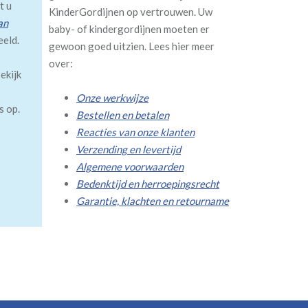
t u
KinderGordijnen op vertrouwen. Uw
an
baby- of kindergordijnen moeten er
eeld.
gewoon goed uitzien. Lees hier meer
over:
ekijk
Onze werkwijze
s op.
Bestellen en betalen
Reacties van onze klanten
Verzending en levertijd
Algemene voorwaarden
Bedenktijd en herroepingsrecht
Garantie, klachten en retourname