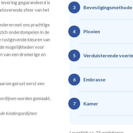
e levering gegarandeerd is
Bevestigingsmethode
3
betoverende sfeer van het
kinderen met ons prachtige
Plooien
4
 zich onderdompelen in de
e rustgevende kleuren van
nde mogelijkheden voor
Ro
ren van een dromerige en
Rails
Verduisterende voeri
5
(zeil
(incl. verstelbare
40
gordijnhaken)
Gevoerde gordijnen zorg
Vlind
Enkele plooi
Embrasse
6
daarom gerust eerst een
(meest 
Daarnaast vormt een voe
isoleert kou, warmte en g
 gordijnen worden gemaakt.
Kamer
7
 de kindergordijnen
Rails
Ro
(wave plooi)
(tu
Bestelt u meerdere gordij
Re
Geen
Levertijd: ca. 21 werkdagen
kamer is bestemd. Wij ver