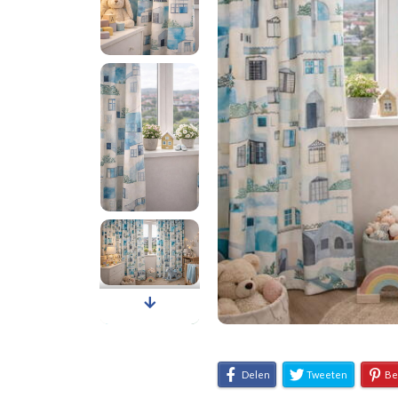
Delen
Tweeten
Be