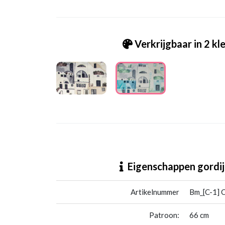
Verkrijgbaar in 2 kl
Bm_[C-1] Corfu 680520 T11-X
Eigenschappen gordij
Artikelnummer
Bm_[C-1] 
Patroon:
66 cm