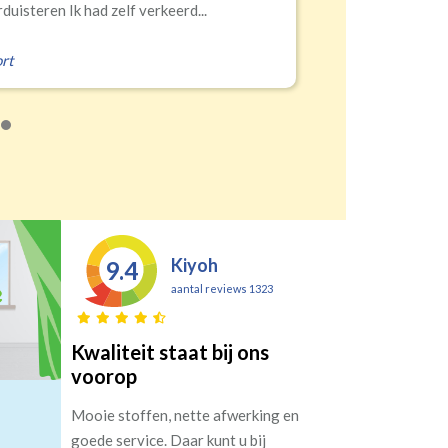
Erald
,
Zeist
Kiyoh
9.4
aantal reviews 1323
Kwaliteit staat bij ons
voorop
Mooie stoffen, nette afwerking en
goede service. Daar kunt u bij