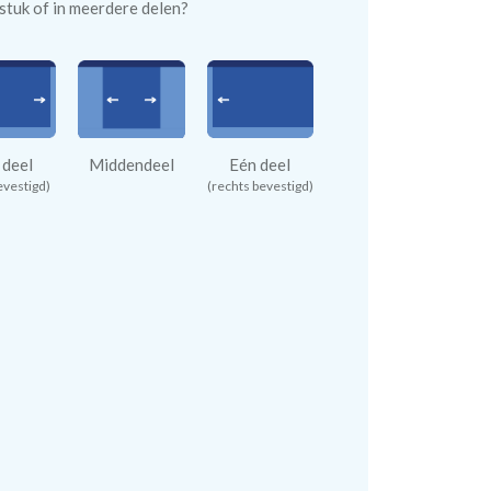
n stuk of in meerdere delen?
 deel
Middendeel
Eén deel
evestigd)
(rechts bevestigd)