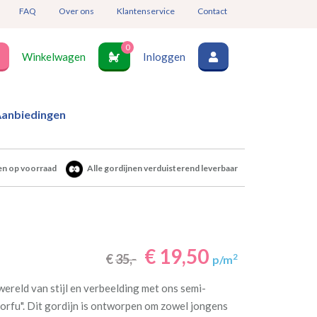
FAQ
Over ons
Klantenservice
Contact
0
Winkelwagen
Inloggen
anbiedingen
en op voorraad
Alle gordijnen verduisterend leverbaar
€ 19,50
€
35,-
2
p/m
ereld van stijl en verbeelding met ons semi-
Corfu". Dit gordijn is ontworpen om zowel jongens