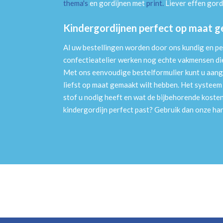
thema's
en gordijnen met
print
.
Liever effen gord
Kindergordijnen perfect op maat 
Al uw bestellingen worden door ons kundig en pe
confectieatelier werken nog echte vakmensen die 
Met ons eenvoudige bestelformulier kunt u aang
liefst op maat gemaakt wilt hebben. Het systee
stof u nodig heeft en wat de bijbehorende kosten
kindergordijn perfect past? Gebruik dan onze h