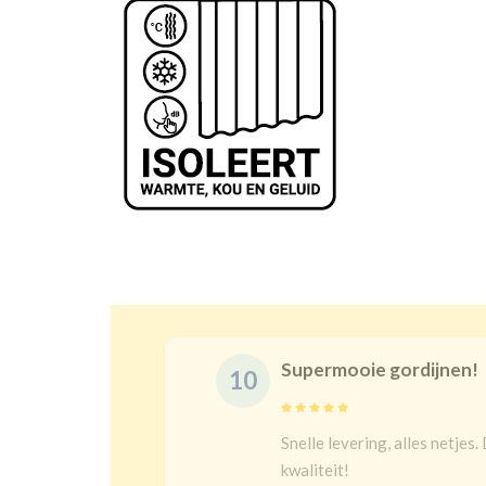
Supermooie gordijnen!
Snelle levering, alles netjes. De maat is juist en goeie
kwaliteit!