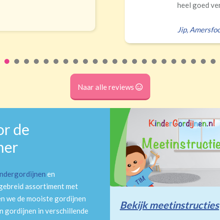
heel goed verduisteren Ik had zelf verkeerd...
Jip
,
Amersfoort
Naar alle reviews
or de
mer
indergordijnen
en
tgebreid assortiment met
en we de mooiste gordijnen
Bekijk meetinstructies
 gordijnen in verschillende