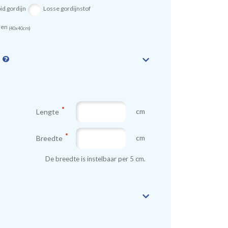
id gordijn
Losse gordijnstof
sen
(40x40cm)
n
cm
Lengte
cm
Breedte
De breedte is instelbaar per 5 cm.