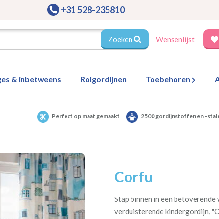
+31 528-235810
Zoeken
Wensenlijst
ges & inbetweens
Rolgordijnen
Toebehoren
A
Perfect op maat gemaakt
2500 gordijnstoffen en -stal
Corfu
Stap binnen in een betoverende w
verduisterende kindergordijn, "