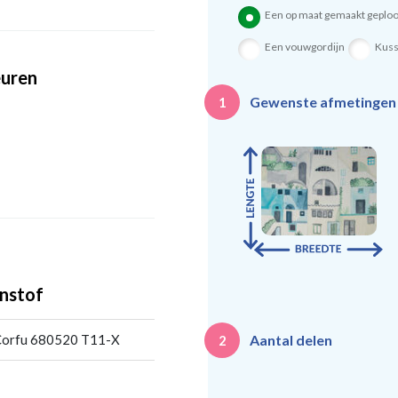
Een op maat gemaakt geploo
Een vouwgordijn
Kus
euren
Gewenste afmetinge
1
nstof
Aantal delen
Corfu 680520 T11-X
2