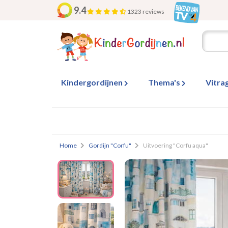
9.4
1323 reviews
Kindergordijnen
Thema's
Vitra
Home
Gordijn "Corfu"
Uitvoering "Corfu aqua"