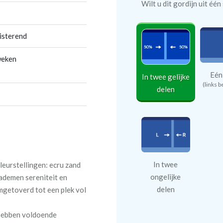
Wilt u dit gordijn uit éé
isterend
weken
Eén
In twee gelijke
(links b
delen
In twee
leurstellingen: ecru zand
ongelijke
 ademen sereniteit en
delen
mgetoverd tot een plek vol
 hebben voldoende