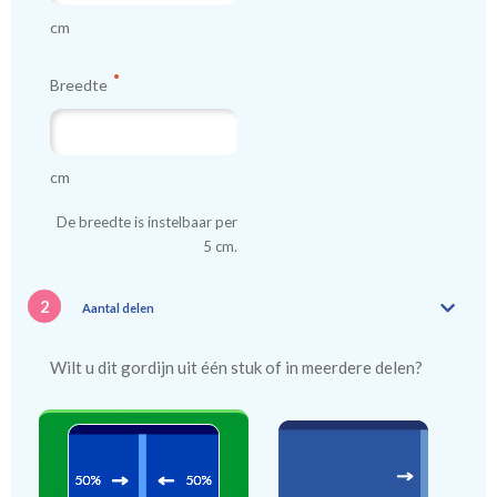
kindergordijnen voeren: een verschil van dag en nacht!
cm
💤
Breedte
cm
De breedte is instelbaar per
5 cm.
2
Aantal delen
Wilt u dit gordijn uit één stuk of in meerdere delen?