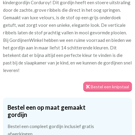
kindergordijn Corduroy! Dit gordijn heeft een stoere uitstraling
elephant
door de zachte, grove ribbels die direct in het oog springen.
Gemaakt van luxe velours, is de stof op een grijs onderdoek
Stofbreedte:
140 cm
getuft, wat zorgt voor een unieke, elegante look. De verticale
ribbels laten de stof prachtig vallen in mooi gevormde plooien.
Mate van verduistering:
Geen (voering optioneel
Bij GordijnenWinkel hebben we een ruime voorraad en bieden we
tijdens bestelproces)
het gordijn aan in maar liefst 14 schitterende kleuren. Dit
betekent dat er bijna altijd een perfecte kleur te vinden is die
Meestal eerder, maar houd
circa 2-3 weken
past bij de slaapkamer van je kind, en we kunnen de gordijnen snel
rekening met
leveren!
Materiaal:
Semi natuurlijke vezels
Bestel een knipstaal
Bestel een op maat gemaakt
gordijn
Voor extra isolatie en verduistering kun je tijdens het
Bestel een compleet gordijn inclusief gratis
bestelproces kiezen voor de optie “Voering.” Een voering zorgt
afwerkingen.
ervoor dat in de winter de kou zoveel mogelijk buiten blijft en in