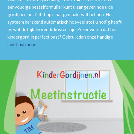
eenvoudige bestelformulier kunt u aangeven hoe u de
gordijnen het liefst op maat gemaakt wilt hebben. Het
systeem berekend automatisch hoeveel stof u nodig heeft
en wat de bijbehorende kosten zijn. Zeker weten dat het
kindergordijn perfect past? Gebruik dan onze handige
meetinstructie
.