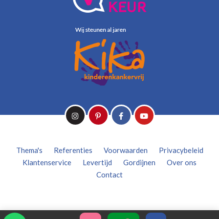
Thema's
Referenties
Voorwaarden
Privacybeleid
Klantenservice
Levertijd
Gordijnen
Over ons
Contact