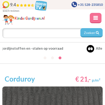
9.4
+31 528-235810
1323 reviews
Zoeken
Alle gordijnen verduisterend leverbaar
Corduroy
€ 21,-
2
p/m