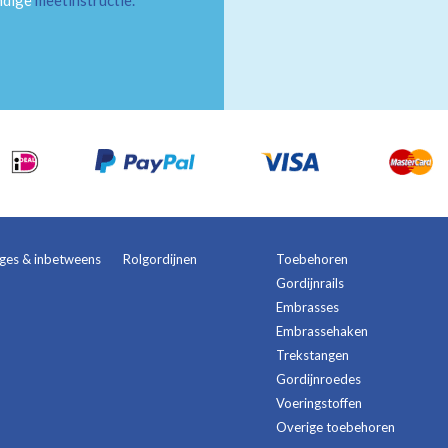
andige
meetinstructie
.
ages & inbetweens
Rolgordijnen
Toebehoren
Gordijnrails
Embrasses
Embrassehaken
Trekstangen
Gordijnroedes
Voeringstoffen
Overige toebehoren