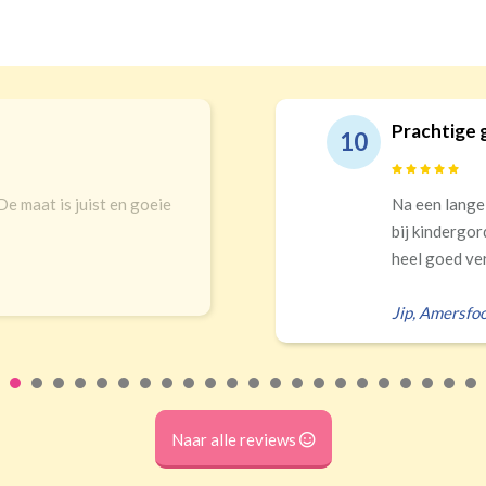
ge gordijnen en echt top service!
ange zoektocht in winkels en online uitgekomen
rgordijnen. Top keuze! Prachtigs gordijnen die
 verduisteren Ik had zelf verkeerd...
sfoort
Naar alle reviews