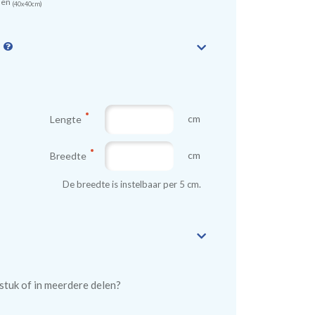
sen
(40x40cm)
n
cm
Lengte
cm
Breedte
De breedte is instelbaar per 5 cm.
n stuk of in meerdere delen?