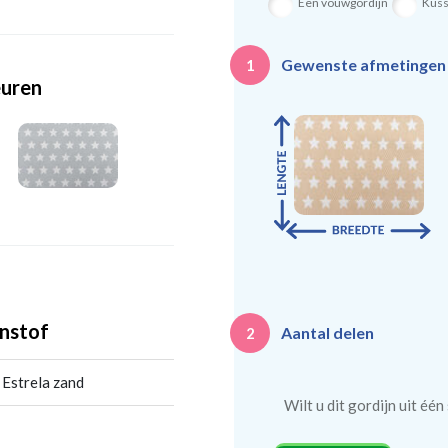
Een vouwgordijn
Kus
Gewenste afmetinge
1
euren
nstof
Aantal delen
2
Estrela zand
Wilt u dit gordijn uit éé