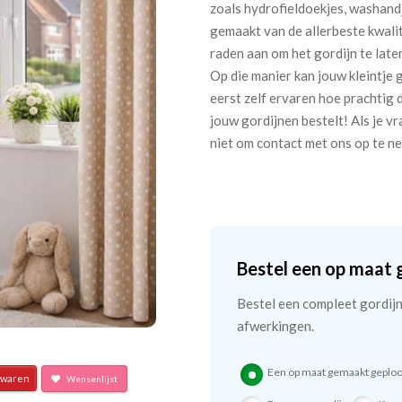
zoals hydrofieldoekjes, washand
gemaakt van de allerbeste kwalit
raden aan om het gordijn te late
Op die manier kan jouw kleintje 
eerst zelf ervaren hoe prachtig d
jouw gordijnen bestelt! Als je vra
niet om contact met ons op te n
Bestel een op maat 
Bestel een compleet gordijn 
afwerkingen.
Een op maat gemaakt geploo
waren
Wensenlijst