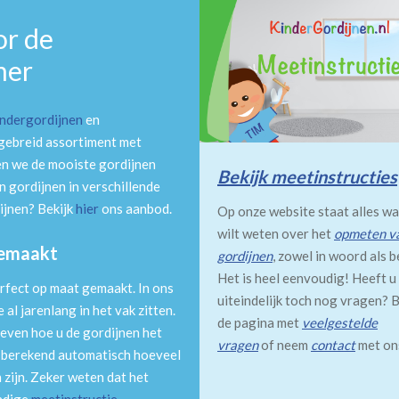
or de
mer
indergordijnen
en
tgebreid assortiment met
en we de mooiste gordijnen
Bekijk meetinstructies
 gordijnen in verschillende
ijnen? Bekijk
hier
ons aanbod.
Op onze website staat alles wa
wilt weten over het
opmeten v
gemaakt
gordijnen
, zowel in woord als b
Het is heel eenvoudig! Heeft u
rfect op maat gemaakt. In ons
uiteindelijk toch nog vragen? B
al jarenlang in het vak zitten.
de pagina met
veelgestelde
even hoe u de gordijnen het
vragen
of neem
contact
met on
m berekend automatisch hoeveel
 zijn. Zeker weten dat het