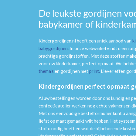
De leukste gordijnen vo
babykamer of kinderka
Kindergordijnen.nl heeft een uniek aanbod van
k
babygordijnen
.
In onze webwinkel vindt u een ui
prachtige gordijnstoffen. Met deze stoffen mak
voor uw kinderkamer, perfect op maat. We hebben
thema's
en gordijnen met
print
.
Liever effen gord
Kindergordijnen perfect op maat 
Al uw bestellingen worden door ons kundig en pe
confectieatelier werken nog echte vakmensen die 
Met ons eenvoudige bestelformulier kunt u aang
liefst op maat gemaakt wilt hebben. Het systee
stof u nodig heeft en wat de bijbehorende kosten