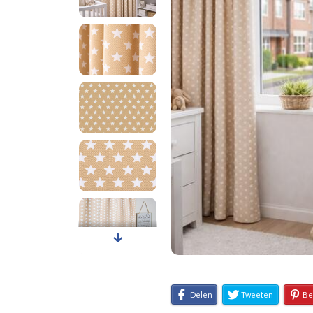
Delen
Tweeten
Be