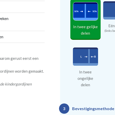
weken
Eén
In twee gelijke
(links b
delen
en
daarom gerust eerst een
 gordijnen worden gemaakt.
In twee
ongelijke
 de kindergordijnen
delen
Bevestigingsmethode
3