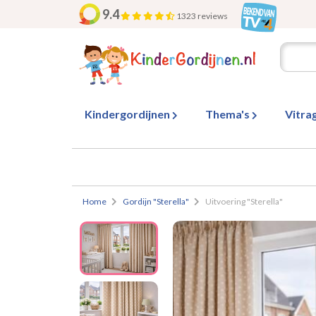
9.4
1323 reviews
Kindergordijnen
Thema's
Vitra
Home
Gordijn "Sterella"
Uitvoering "Sterella"