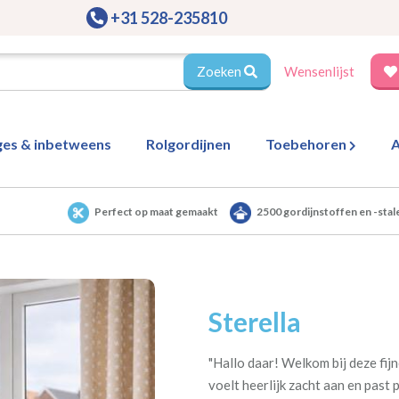
+31 528-235810
Zoeken
Wensenlijst
ges & inbetweens
Rolgordijnen
Toebehoren
A
Perfect op maat gemaakt
2500 gordijnstoffen en -stal
Sterella
"Hallo daar! Welkom bij deze fij
voelt heerlijk zacht aan en past p