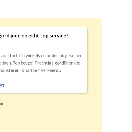
Goede kwaliteit en service!
9
Snelle levering, alles netjes aangekomen
Erald
,
Zeist