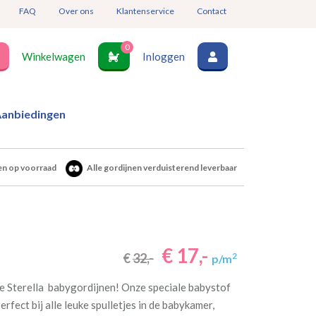
FAQ
Over ons
Klantenservice
Contact
0
Winkelwagen
Inloggen
anbiedingen
en op voorraad
Alle gordijnen verduisterend leverbaar
€ 17,-
€
32,-
2
p/m
ne Sterella babygordijnen! Onze speciale babystof
erfect bij alle leuke spulletjes in de babykamer,