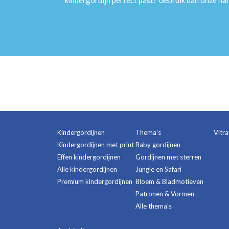
kindergordijn perfect past? Gebruik dan onze h
Kindergordijnen
Thema's
Vitr
Kindergordijnen met print
Baby gordijnen
Effen kindergordijnen
Gordijnen met sterren
Alle kindergordijnen
Jungle en Safari
Premium kindergordijnen
Bloem & Bladmotieven
Patronen & Vormen
Alle thema's