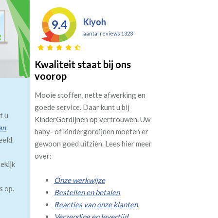
Kiyoh
9.4
aantal reviews 1323
Kwaliteit staat bij ons
voorop
Mooie stoffen, nette afwerking en
goede service. Daar kunt u bij
t u
KinderGordijnen op vertrouwen. Uw
an
baby- of kindergordijnen moeten er
eeld.
gewoon goed uitzien. Lees hier meer
over:
ekijk
Onze werkwijze
s op.
Bestellen en betalen
Reacties van onze klanten
Verzending en levertijd