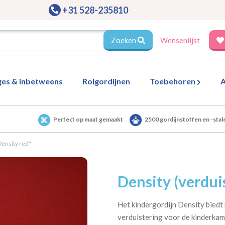
+31 528-235810
Zoeken
Wensenlijst
ges & inbetweens
Rolgordijnen
Toebehoren
A
Perfect op maat gemaakt
2500 gordijnstoffen en -stal
Density red"
Density (verdui
Het kindergordijn Density biedt n
verduistering voor de kinderkam