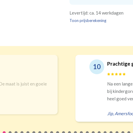
(wave plooi)
(tu
Bestelt u meerdere gordij
Re
Geen
Levertijd: ca. 14 werkdagen
kamer is bestemd. Wij ver
Kw
Geen extra
€24,95 
verplicht, maar wel handig
Toon prijsberekening
verdui
verduistering
Prachtige 
10
 De maat is juist en goeie
Na een lange
bij kindergor
heel goed ver
Jip
,
Amersfoo