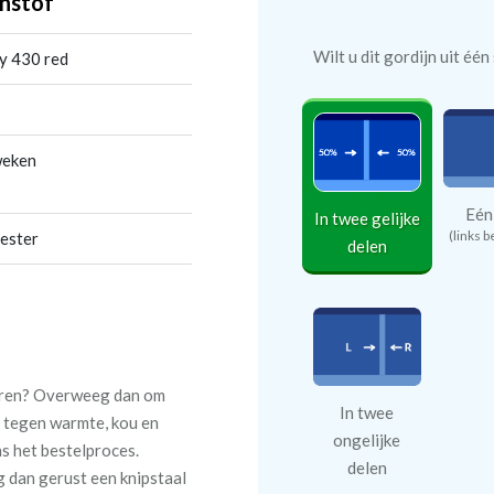
nstof
Wilt u dit gordijn uit éé
y 430 red
weken
Eén
In twee gelijke
(links b
ester
delen
teren? Overweeg dan om
In twee
 tegen warmte, kou en
ongelijke
ns het bestelproces.
delen
ag dan gerust een knipstaal