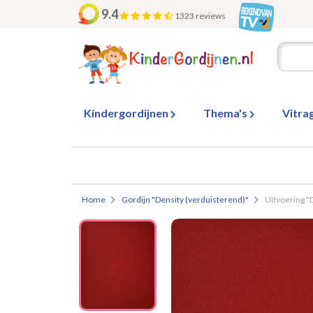
9.4
1323 reviews
Kindergordijnen
Thema's
Vitra
Home
Gordijn "Density (verduisterend)"
Uitvoering "