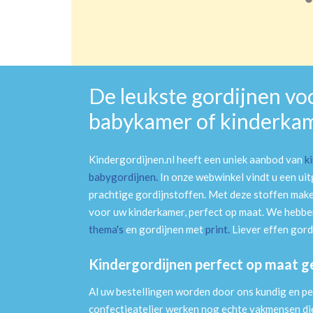
De leukste gordijnen vo
babykamer of kinderka
Kindergordijnen.nl heeft een uniek aanbod van
k
babygordijnen
.
In onze webwinkel vindt u een ui
prachtige gordijnstoffen. Met deze stoffen mak
voor uw kinderkamer, perfect op maat. We hebben
thema's
en gordijnen met
print
.
Liever effen gord
Kindergordijnen perfect op maat 
Al uw bestellingen worden door ons kundig en pe
confectieatelier werken nog echte vakmensen die 