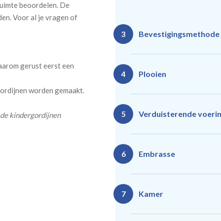
 ruimte beoordelen. De
en. Voor al je vragen of
Bevestigingsmethode
3
daarom gerust eerst een
Plooien
4
 gordijnen worden gemaakt.
Ro
Rails
Verduisterende voeri
5
 de kindergordijnen
(zeil
(incl. verstelbare
40
gordijnhaken)
Gevoerde gordijnen zorg
Vlind
Enkele plooi
Embrasse
6
(meest 
Daarnaast vormt een voe
isoleert kou, warmte en g
Kamer
7
Rails
Ro