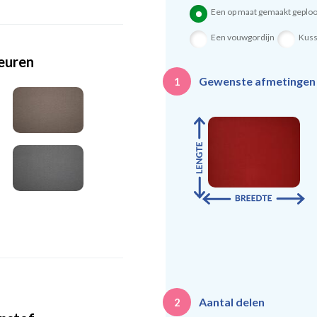
Een op maat gemaakt geploo
Een vouwgordijn
Kus
leuren
Gewenste afmetinge
1
Aantal delen
2