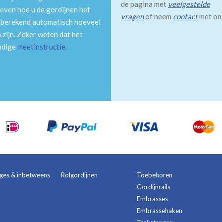
de pagina met
veelgestelde
even hoe u de gordijnen het
vragen
of neem
contact
met on
m berekend automatisch hoeveel
 zijn. Zeker weten dat het
andige
meetinstructie
.
ages & inbetweens
Rolgordijnen
Toebehoren
Gordijnrails
Embrasses
Embrassehaken