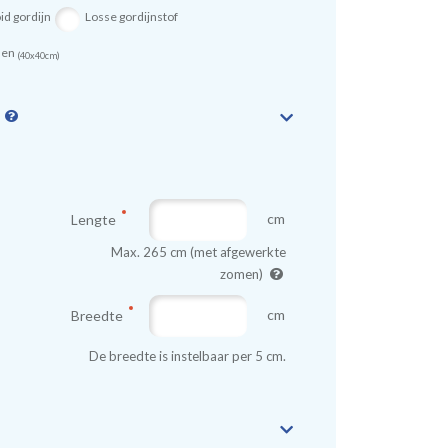
id gordijn
Losse gordijnstof
sen
(40x40cm)
n
cm
Lengte
Max. 265 cm (met afgewerkte
zomen)
cm
Breedte
De breedte is instelbaar per 5 cm.