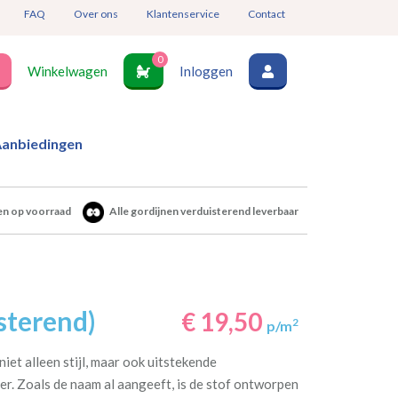
FAQ
Over ons
Klantenservice
Contact
0
Winkelwagen
Inloggen
anbiedingen
en op voorraad
Alle gordijnen verduisterend leverbaar
sterend)
€ 19,50
2
p/m
iet alleen stijl, maar ook uitstekende
er. Zoals de naam al aangeeft, is de stof ontworpen