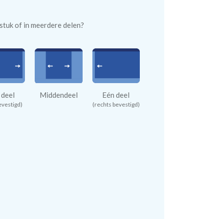
n stuk of in meerdere delen?
 deel
Middendeel
Eén deel
evestigd)
(rechts bevestigd)