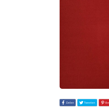
Delen
Tweeten
Be