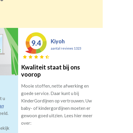
Kiyoh
9.4
aantal reviews 1323
Kwaliteit staat bij ons
voorop
Mooie stoffen, nette afwerking en
goede service. Daar kunt u bij
t u
KinderGordijnen op vertrouwen. Uw
an
baby- of kindergordijnen moeten er
eeld.
gewoon goed uitzien. Lees hier meer
over:
ekijk