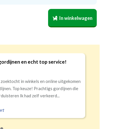
nnel)
(dubbele tunnel)
nen? Geef door welk gordijn voor welke
cht
Banaanvormig
melden dat dan op de verpakking
(niet
art
Half
Volledige
per stuk
€34,95 per stuk
In winkelwagen
)
.
sterend
verduisterend
verduisterend
gordijnen en echt top service!
9
 zoektocht in winkels en online uitgekomen
dijnen. Top keuze! Prachtigs gordijnen die
duisteren Ik had zelf verkeerd...
rt