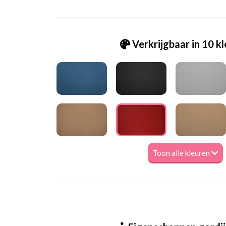
Verkrijgbaar in 10 k
Toon alle kleuren
Ge_Dencity 430 red