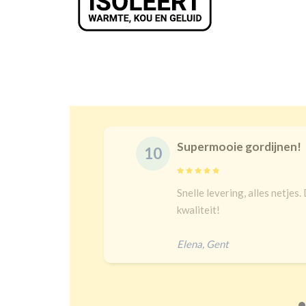
Supermooie gordijnen!
10
delijk
Snelle levering, alles netjes.
 een heel
kwaliteit!
Elena
,
Gent