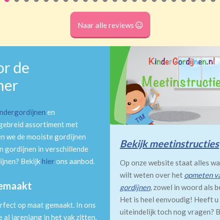
Naar alle reviews
or de
mer
indergordijnen
en
tgebreid assortiment met
en we de mooiste gordijnen
Bekijk meetinstructies
 gordijnen in verschillende
ijnen? Bekijk
hier
ons aanbod.
Op onze website staat alles wa
wilt weten over het
opmeten v
gemaakt
gordijnen
, zowel in woord als b
Het is heel eenvoudig! Heeft u
rfect op maat gemaakt. In ons
uiteindelijk toch nog vragen? B
al jarenlang in het vak zitten.