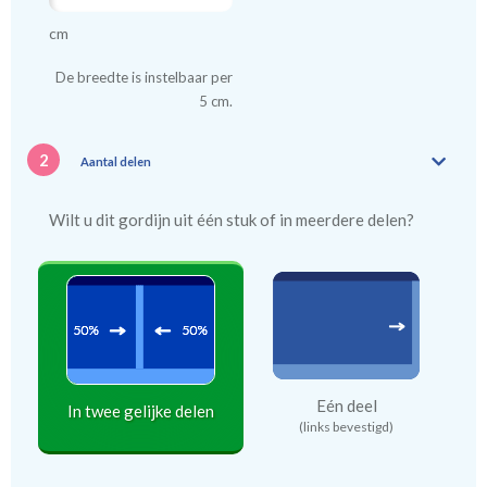
cm
De breedte is instelbaar per
5 cm.
2
Aantal delen
Wilt u dit gordijn uit één stuk of in meerdere delen?
Eén deel
In twee gelijke delen
(links bevestigd)