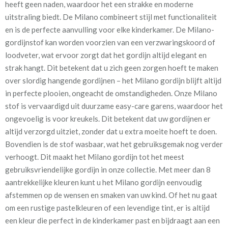
heeft geen naden, waardoor het een strakke en moderne
uitstraling biedt. De Milano combineert stijl met functionaliteit
Kamerhoog
300 cm
en is de perfecte aanvulling voor elke kinderkamer. De Milano-
gordijnstof kan worden voorzien van een verzwaringskoord of
Meestal eerder, maar houd
circa 1-2 weken
loodveter, wat ervoor zorgt dat het gordijn altijd elegant en
rekening met
strak hangt. Dit betekent dat u zich geen zorgen hoeft te maken
over slordig hangende gordijnen – het Milano gordijn blijft altijd
Materiaal:
100% polyester
in perfecte plooien, ongeacht de omstandigheden. Onze Milano
stof is vervaardigd uit duurzame easy-care garens, waardoor het
ongevoelig is voor kreukels. Dit betekent dat uw gordijnen er
altijd verzorgd uitziet, zonder dat u extra moeite hoeft te doen.
Bovendien is de stof wasbaar, wat het gebruiksgemak nog verder
Tijdens het bestelproces kunt u eenvoudig de optie “Voering”
verhoogt. Dit maakt het Milano gordijn tot het meest
aanvinken. Een voering zorgt ervoor dat de kou in de winter
gebruiksvriendelijke gordijn in onze collectie. Met meer dan 8
buiten blijft en in de zomer de warmte buiten houdt, wat bijdraagt
aantrekkelijke kleuren kunt u het Milano gordijn eenvoudig
aan een goede nachtrust voor uw kind. Daarnaast heeft de
afstemmen op de wensen en smaken van uw kind. Of het nu gaat
voering geluidsisolerende eigenschappen, ideaal voor een
om een rustige pastelkleuren of een levendige tint, er is altijd
rustige speel- en slaapomgeving. Het voorkomt ook verkleuring
een kleur die perfect in de kinderkamer past en bijdraagt aan een