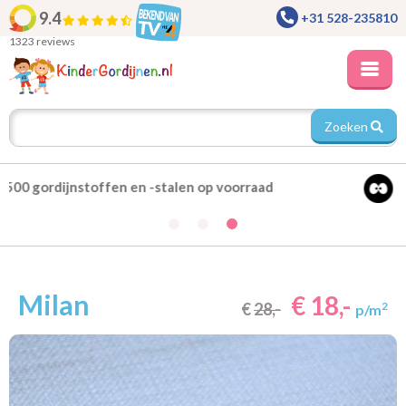
9.4
+31 528-235810
1323 reviews
Zoeken
Alle gordijnen verduisterend leverbaar
Milan
€ 18,-
€
28,-
2
p/m