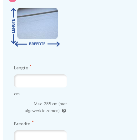
eerst een knipstaaltje.
Zo weet u precies met welke kleur en kwaliteit uw gordijnen
worden gemaakt.
Tip:
Laat voor aangename verduistering en isolatie de
kindergordijnen voeren: een verschil van dag en nacht!
💤
Lengte
cm
Max. 285 cm (met
afgewerkte zomen)
Breedte