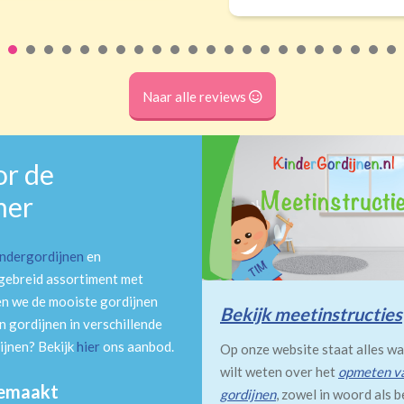
Naar alle reviews
or de
mer
indergordijnen
en
tgebreid assortiment met
en we de mooiste gordijnen
Bekijk meetinstructies
 gordijnen in verschillende
ijnen? Bekijk
hier
ons aanbod.
Op onze website staat alles wa
wilt weten over het
opmeten v
gemaakt
gordijnen
, zowel in woord als b