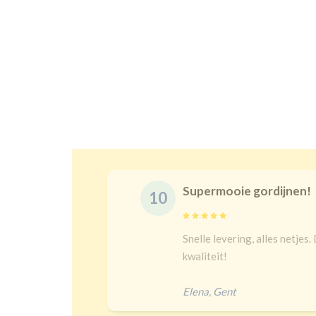
Supermooie gordijnen!
Snelle levering, alles netjes. De maat is juist en goeie
kwaliteit!
Elena
,
Gent