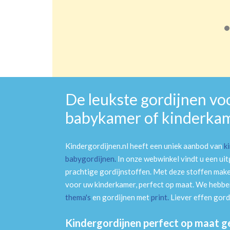
De leukste gordijnen vo
babykamer of kinderka
Kindergordijnen.nl heeft een uniek aanbod van
k
babygordijnen
.
In onze webwinkel vindt u een ui
prachtige gordijnstoffen. Met deze stoffen mak
voor uw kinderkamer, perfect op maat. We hebben
thema's
en gordijnen met
print
.
Liever effen gord
Kindergordijnen perfect op maat 