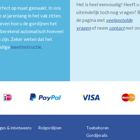
Het is heel eenvoudig! Heeft u
rfect op maat gemaakt. In ons
uiteindelijk toch nog vragen? B
al jarenlang in het vak zitten.
de pagina met
veelgestelde
even hoe u de gordijnen het
vragen
of neem
contact
met on
m berekend automatisch hoeveel
 zijn. Zeker weten dat het
andige
meetinstructie
.
ages & inbetweens
Rolgordijnen
Toebehoren
Gordijnrails