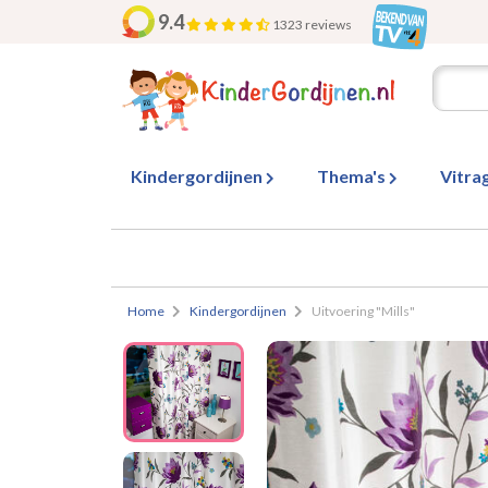
9.4
1323 reviews
Kindergordijnen
Thema's
Vitra
Home
Kindergordijnen
Uitvoering "Mills"