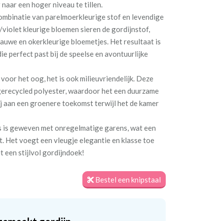
aar een hoger niveau te tillen.
combinatie van parelmoerkleurige stof en levendige
violet kleurige bloemen sieren de gordijnstof,
auwe en okerkleurige bloemetjes. Het resultaat is
ie perfect past bij de speelse en avontuurlijke
t voor het oog, het is ook milieuvriendelijk. Deze
t gerecycled polyester, waardoor het een duurzame
bij aan een groenere toekomst terwijl het de kamer
s is geweven met onregelmatige garens, wat een
ft. Het voegt een vleugje elegantie en klasse toe
t een stijlvol gordijndoek!
Bestel een knipstaal