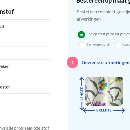
Bestel een op maat 
nstof
Bestel een compleet gordijn 
afwerkingen.
08
Een op maat gemaakt geploo
Een vouwgordijn
Kus
Gewenste afmetinge
1
weken
ester
nkzij de probleemloze stof