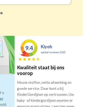
Kiyoh
9.4
aantal reviews 1323
Kwaliteit staat bij ons
voorop
Mooie stoffen, nette afwerking en
goede service. Daar kunt u bij
t u
KinderGordijnen op vertrouwen. Uw
an
baby- of kindergordijnen moeten er
eeld.
gewoon goed uitzien. Lees hier meer