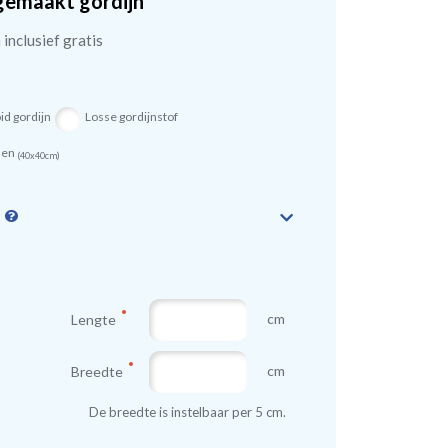
gemaakt gordijn
inclusief gratis
id gordijn
Losse gordijnstof
sen
(40x40cm)
n
cm
Lengte
cm
Breedte
De breedte is instelbaar per 5 cm.