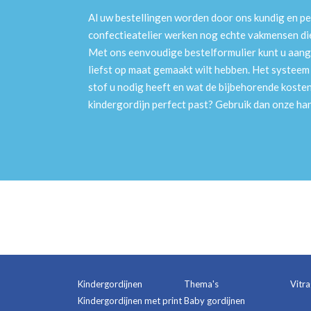
Al uw bestellingen worden door ons kundig en pe
confectieatelier werken nog echte vakmensen die 
Met ons eenvoudige bestelformulier kunt u aang
liefst op maat gemaakt wilt hebben. Het systee
stof u nodig heeft en wat de bijbehorende kosten
kindergordijn perfect past? Gebruik dan onze h
Kindergordijnen
Thema's
Vitr
Kindergordijnen met print
Baby gordijnen