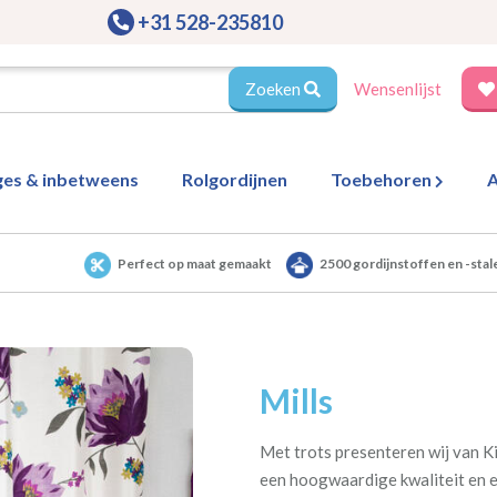
+31 528-235810
Zoeken
Wensenlijst
ges & inbetweens
Rolgordijnen
Toebehoren
A
Perfect op maat gemaakt
2500 gordijnstoffen en -stal
Mills
Met trots presenteren wij van Ki
een hoogwaardige kwaliteit en ee