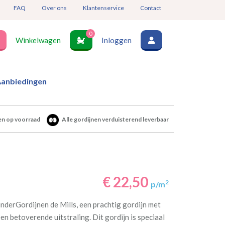
FAQ
Over ons
Klantenservice
Contact
0
Winkelwagen
Inloggen
anbiedingen
en op voorraad
Alle gordijnen verduisterend leverbaar
€ 22,50
2
p/m
nderGordijnen de Mills, een prachtig gordijn met
n betoverende uitstraling. Dit gordijn is speciaal