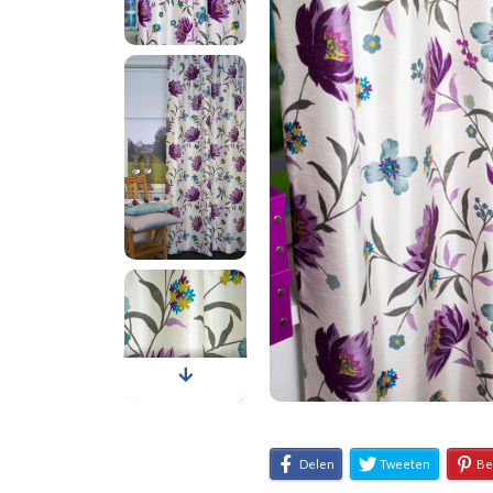
Delen
Tweeten
Be