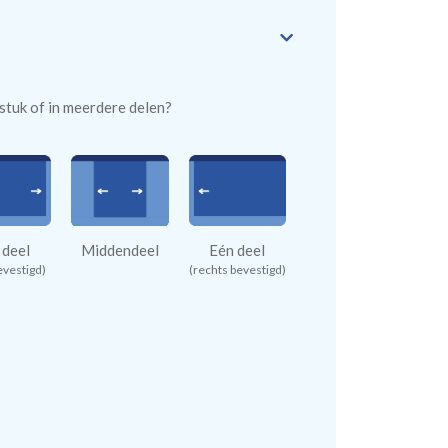
n stuk of in meerdere delen?
 deel
Middendeel
Eén deel
evestigd)
(rechts bevestigd)