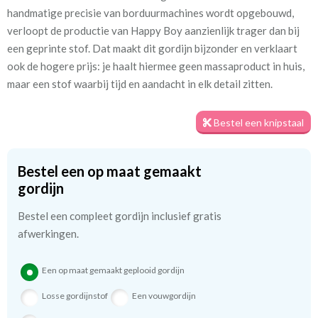
werkt een voering geluidsdempend, voorkomt het verkleuring
handmatige precisie van borduurmachines wordt opgebouwd,
door zonlicht en zorgt het voor een net aanzicht aan de
verloopt de productie van Happy Boy aanzienlijk trager dan bij
buitenzijde. KinderGordijnen biedt drie soorten voering: kwart
een geprinte stof. Dat maakt dit gordijn bijzonder en verklaart
verduisterend lichtdoorlatend katoensatijn, half verduisterend
ook de hogere prijs: je haalt hiermee geen massaproduct in huis,
en 100% verduisterend, zodat je het gordijn precies kunt
maar een stof waarbij tijd en aandacht in elk detail zitten.
afstemmen op de ruimte.
Heb je nog vragen, wees vrij en neem gerust even contact met
Bestel een knipstaal
mij op; op de meeste vragen kan ik meteen een antwoord geven.
Bestel een op maat gemaakt
We hebben bijna alle stoffen op voorraad, bestel daarom gerust
gordijn
eerst een knipstaaltje.
Bestel een compleet gordijn inclusief gratis
Zo weet u precies met welke kleur en kwaliteit uw gordijnen
afwerkingen.
worden gemaakt.
Tip:
Laat voor aangename verduistering en isolatie de
Een op maat gemaakt geplooid gordijn
kindergordijnen voeren: een verschil van dag en nacht!
💤
Losse gordijnstof
Een vouwgordijn