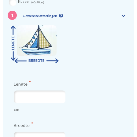
Kussen
(40x40cm)
1
Gewenste afmetingen
Lengte
cm
Breedte