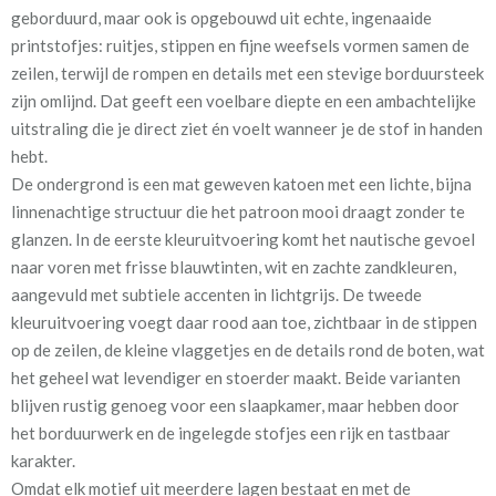
geborduurd, maar ook is opgebouwd uit echte, ingenaaide
printstofjes: ruitjes, stippen en fijne weefsels vormen samen de
Meestal eerder, maar houd
circa 1-2 weken
zeilen, terwijl de rompen en details met een stevige borduursteek
rekening met
zijn omlijnd. Dat geeft een voelbare diepte en een ambachtelijke
Materiaal:
100% katoen
uitstraling die je direct ziet én voelt wanneer je de stof in handen
hebt.
De ondergrond is een mat geweven katoen met een lichte, bijna
linnenachtige structuur die het patroon mooi draagt zonder te
glanzen. In de eerste kleuruitvoering komt het nautische gevoel
naar voren met frisse blauwtinten, wit en zachte zandkleuren,
Wil je de stof eerst zien en voelen voordat je een op maat
aangevuld met subtiele accenten in lichtgrijs. De tweede
gemaakt gordijn bestelt? Dan kun je een knipstaal aanvragen om
kleuruitvoering voegt daar rood aan toe, zichtbaar in de stippen
de structuur, de kleuren en het borduurwerk rustig te
op de zeilen, de kleine vlaggetjes en de details rond de boten, wat
beoordelen; deze staaltjes worden meestal dezelfde dag nog
het geheel wat levendiger en stoerder maakt. Beide varianten
verzonden. Voor extra isolatie en verduistering kun je tijdens het
blijven rustig genoeg voor een slaapkamer, maar hebben door
bestelproces de optie “Voering” aanvinken. Een voering houdt in
het borduurwerk en de ingelegde stofjes een rijk en tastbaar
de winter de kou beter buiten en in de zomer de warmte, wat in
karakter.
een slaapkamer bijdraagt aan een prettige nachtrust. Daarnaast
Omdat elk motief uit meerdere lagen bestaat en met de