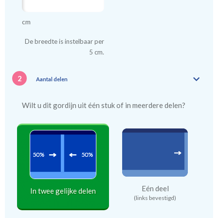
cm
De breedte is instelbaar per
5 cm.
2
Aantal delen
Wilt u dit gordijn uit één stuk of in meerdere delen?
Eén deel
In twee gelijke delen
(links bevestigd)