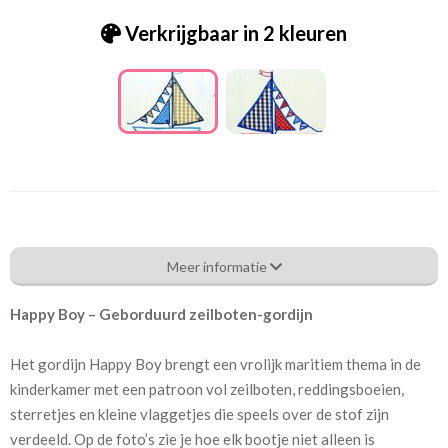
Verkrijgbaar in 2 kleuren
Pt.1356-703 REGATTA DENIM
Meer informatie
Eigenschappen gordijnstof
Happy Boy – Geborduurd zeilboten-gordijn
Artikelnummer
Pt.1356-703 REGATTA
DENIM
Het gordijn Happy Boy brengt een vrolijk maritiem thema in de
kinderkamer met een patroon vol zeilboten, reddingsboeien,
Patroon:
46 cm
sterretjes en kleine vlaggetjes die speels over de stof zijn
verdeeld. Op de foto’s zie je hoe elk bootje niet alleen is
Stofbreedte:
132 cm