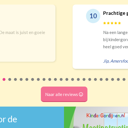
Prachtige gordijnen e
10
ist en goeie
Na een lange zoektocht in
bij kindergordijnen. Top k
heel goed verduisteren Ik 
Jip
,
Amersfoort
Naar alle reviews
or de