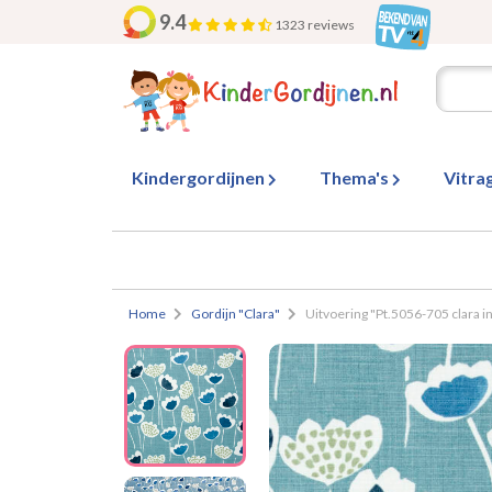
9.4
1323 reviews
Kindergordijnen
Thema's
Vitra
Home
Gordijn "Clara"
Uitvoering "Pt.5056-705 clara i