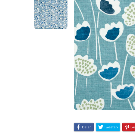
Delen
Tweeten
Be