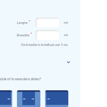
cm
Lengte
cm
Breedte
De breedte is instelbaar per 5 cm.
n stuk of in meerdere delen?