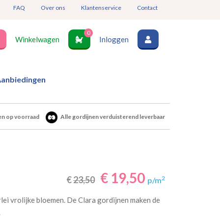
FAQ
Over ons
Klantenservice
Contact
0
Winkelwagen
Inloggen
anbiedingen
en op voorraad
Alle gordijnen verduisterend leverbaar
€ 19,50
€
23,50
2
p/m
rlei vrolijke bloemen. De Clara gordijnen maken de
.