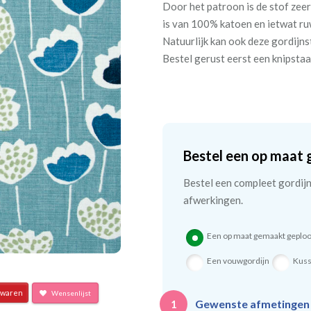
Door het patroon is de stof zee
is van 100% katoen en ietwat r
Natuurlijk kan ook deze gordijn
Bestel gerust eerst een knipstaa
Bestel een op maat 
Bestel een compleet gordijn 
afwerkingen.
Een op maat gemaakt geploo
Een vouwgordijn
Kus
waren
Wensenlijst
Gewenste afmetinge
1