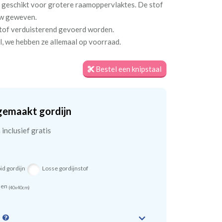
r geschikt voor grotere raamoppervlaktes. De stof
uw geweven.
stof verduisterend gevoerd worden.
l, we hebben ze allemaal op voorraad.
Bestel een knipstaal
gemaakt gordijn
inclusief gratis
id gordijn
Losse gordijnstof
sen
(40x40cm)
n