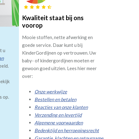
Kwaliteit staat bij ons
voorop
Mooie stoffen, nette afwerking en
goede service. Daar kunt u bij
t u
KinderGordijnen op vertrouwen. Uw
an
baby- of kindergordijnen moeten er
eeld.
gewoon goed uitzien. Lees hier meer
over:
ekijk
Onze werkwijze
s op.
Bestellen en betalen
Reacties van onze klanten
Verzending en levertijd
Algemene voorwaarden
Bedenktijd en herroepingsrecht
Garantie, klachten en retourname