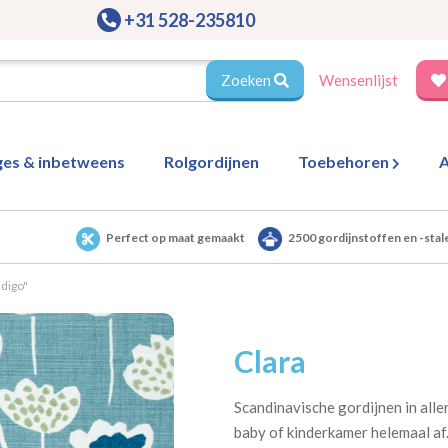
+31 528-235810
Zoeken
Wensenlijst
ges & inbetweens
Rolgordijnen
Toebehoren
A
Perfect op maat gemaakt
2500 gordijnstoffen en -stal
ndigo"
Clara
Scandinavische gordijnen in alle
baby of kinderkamer helemaal af