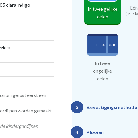
5 clara indigo
Eén
In twee gelijke
(links b
delen
weken
In twee
ongelijke
delen
daarom gerust eerst een
Bevestigingsmethode
3
 gordijnen worden gemaakt.
 de kindergordijnen
Plooien
4