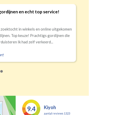
n echt top service!
Goede kw
9
 winkels en online uitgekomen
Snelle lev
euze! Prachtigs gordijnen die
had zelf verkeerd...
Erald
,
Zei
Kiyoh
9.4
aantal reviews 1323