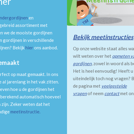
mer
indergordijnen
en
tgebreid assortiment met
en we de mooiste gordijnen
Bekijk meetinstructies
 gordijnen in verschillende
ijnen? Bekijk
hier
ons aanbod.
Op onze website staat alles wa
wilt weten over het
opmeten v
gemaakt
gordijnen
, zowel in woord als b
Het is heel eenvoudig! Heeft u
rfect op maat gemaakt. In ons
uiteindelijk toch nog vragen? B
al jarenlang in het vak zitten.
de pagina met
veelgestelde
even hoe u de gordijnen het
vragen
of neem
contact
met on
m berekend automatisch hoeveel
 zijn. Zeker weten dat het
andige
meetinstructie
.