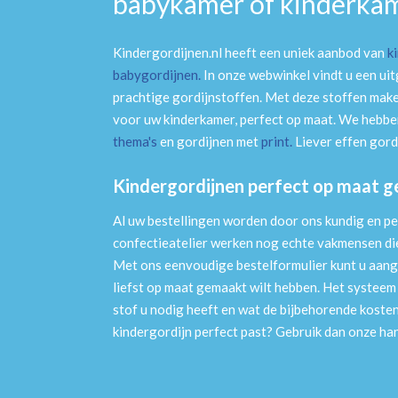
babykamer of kinderka
Kindergordijnen.nl heeft een uniek aanbod van
k
babygordijnen
.
In onze webwinkel vindt u een ui
prachtige gordijnstoffen. Met deze stoffen mak
voor uw kinderkamer, perfect op maat. We hebben
thema's
en gordijnen met
print
.
Liever effen gord
Kindergordijnen perfect op maat 
Al uw bestellingen worden door ons kundig en pe
confectieatelier werken nog echte vakmensen die 
Met ons eenvoudige bestelformulier kunt u aang
liefst op maat gemaakt wilt hebben. Het systee
stof u nodig heeft en wat de bijbehorende kosten
kindergordijn perfect past? Gebruik dan onze h