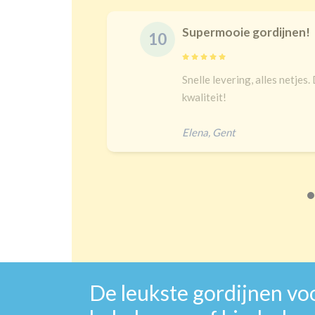
Supermooie gordijnen!
10
Snelle levering, alles netjes. De maat is ju
kwaliteit!
Elena
,
Gent
De leukste gordijnen vo