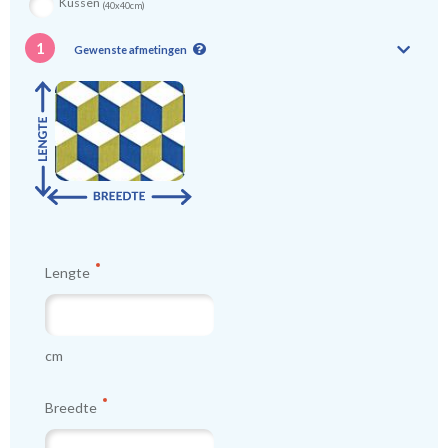
Kussen
(40x40cm)
1
Gewenste afmetingen
Lengte
cm
Breedte