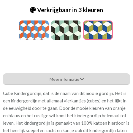
Verkrijgbaar in 3 kleuren
Pt_5734-715 cube cobalt
Meer informatie
Eigenschappen gordijnstof
Cube Kindergordijn, dat is de naam van dit mooie gordijn. Het is
Artikelnummer
Pt_5734-715 cube cobalt
een kindergordijn met allemaal vierkantjes (cubes) en het lijkt in
de eeuwigheid door te gaan. Door de mooie kleuren van oranje
Patroon:
16 cm
en blauw en het rustige wit komt het kindergordijn helemaal tot
leven. Het kindergordijn is gemaakt van 100% katoen hierdoor is
Stofbreedte:
137 cm
het heerlijk soepel en zacht en kan je ook dit kindergordijn laten