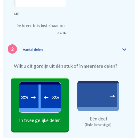
cm
De breedte is instelbaar per
5 cm.
2
Aantal delen
Wilt u dit gordijn uit één stuk of in meerdere delen?
Eén deel
In twee gelijke delen
(links bevestigd)