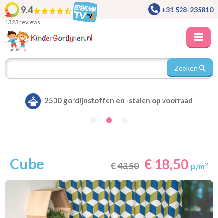
9.4
+31 528-235810
1323 reviews
Zoeken
Alle gordijnen verduisterend leverbaar
Cube
€ 18,50
€
43,50
2
p/m