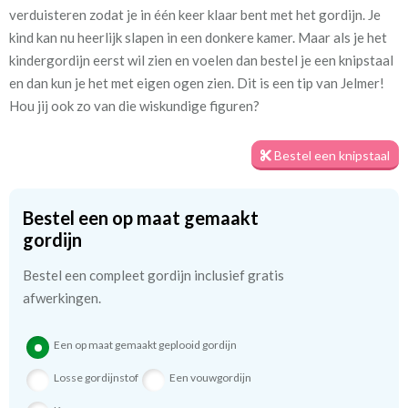
verduisteren zodat je in één keer klaar bent met het gordijn. Je
Mate van verduistering:
Geen (voering optioneel
kind kan nu heerlijk slapen in een donkere kamer. Maar als je het
tijdens bestelproces)
kindergordijn eerst wil zien en voelen dan bestel je een knipstaal
Meestal eerder, maar houd
circa 1-2 weken
en dan kun je het met eigen ogen zien. Dit is een tip van Jelmer!
rekening met
Hou jij ook zo van die wiskundige figuren?
Materiaal:
100% katoen
Bestel een knipstaal
Bestel een op maat gemaakt
We hebben bijna alle stoffen op voorraad, bestel daarom gerust
gordijn
eerst een knipstaaltje.
Zo weet u precies met welke kleur en kwaliteit uw gordijnen
Bestel een compleet gordijn inclusief gratis
worden gemaakt.
afwerkingen.
Tip:
Laat voor aangename verduistering en isolatie de
Een op maat gemaakt geplooid gordijn
kindergordijnen voeren: een verschil van dag en nacht!
💤
Losse gordijnstof
Een vouwgordijn