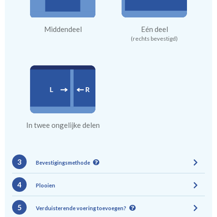
Middendeel
Eén deel
(rechts bevestigd)
In twee ongelijke delen
3
Bevestigingsmethode
4
Plooien
5
Verduisterende voering toevoegen?