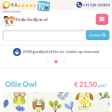
9.4
+31 528-235810
1323 reviews
Zoeken
ad
Alle gordijnen verduisterend leverbaar
Ollie Owl
€ 21,50
2
p/m