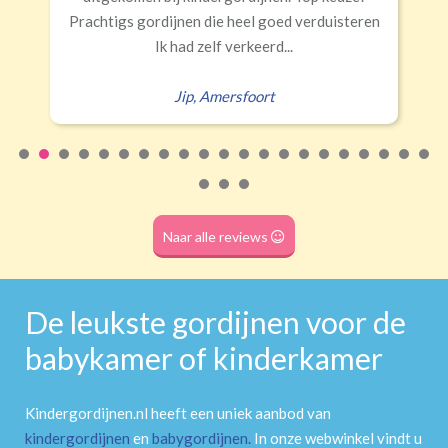
Rails
Roede
Half verduisterend
Volledige verduisterend
rdijnen die heel goed verduisteren
(wave plooi)
(tunnel)
Ik had zelf verkeerd...
Jip
,
Amersfoort
Roede
(dubbele tunnel)
Naar alle reviews
De leukste gordijnen voor de
babykamer of kinderkamer
Kindergordijnen.nl heeft een uniek aanbod van
kindergordijnen
en
babygordijnen
.
In onze webwinkel vindt u