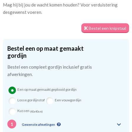
Mag hij bij jou de wacht komen houden? Voor verduistering
desgewenst voeren.
Mate van verduistering:
Geen (voering optioneel
tijdens bestelproces)
Bestel een knipstaal
Meestal eerder, maar houd
circa 2-3 weken
rekening met
Bestel een op maat gemaakt
gordijn
Materiaal:
100% katoen
Bestel een compleet gordijn inclusief gratis
afwerkingen.
We hebben bijna alle stoffen op voorraad, bestel daarom gerust
eerst een knipstaaltje.
Een op maat gemaakt geplooid gordijn
Zo weet u precies met welke kleur en kwaliteit uw gordijnen
Losse gordijnstof
Een vouwgordijn
worden gemaakt.
Kussen
(40x40cm)
Tip:
Laat voor aangename verduistering en isolatie de
kindergordijnen voeren: een verschil van dag en nacht!
💤
1
Gewenste afmetingen