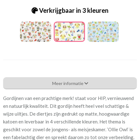
Verkrijgbaar in 3 kleuren
Pt. 5869-335 OLLIE OWL PAINTBOX
Meer informatie
Eigenschappen gordijnstof
Gordijnen van een prachtige merk! staat voor HIP, vernieuwend
Artikelnummer
Pt. 5869-335 OLLIE OWL
en natuurlijk kwaliteit. Dit gordijn heeft heel veel schattige &
PAINTBOX
wijze uiltjes. De diertjes zijn gedrukt op matte, hoogwaardige
katoen en leverbaar in 4 verschillende kleuren. Het thema is
Patroon:
64 cm
geschikt voor zowel de jongens- als meisjeskamer. ‘Ollie Owl’ is
een fabelachtig dier en spreekt daarom zo tot onze verbeelding.
Stofbreedte:
137 cm