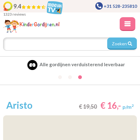
9.4
+31 528-235810
1323 reviews
Zoeken
Alle gordijnen verduisterend leverbaar
Aristo
€ 16,-
€
19,50
2
p/m