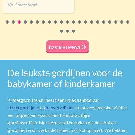
Roede
(dubbele tunnel)
Naar alle reviews
De leukste gordijnen voor de
babykamer of kinderkamer
Kindergordijnen.nl heeft een uniek aanbod van
kindergordijnen
en
babygordijnen
.
In onze webwinkel vindt u
een uitgebreid assortiment met prachtige
gordijnstoffen. Met deze stoffen maken we de mooiste
gordijnen voor uw kinderkamer, perfect op maat. We hebben