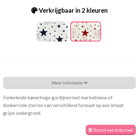
Verkrijgbaar in 2 kleuren
Rs_[F-16] Aristo red
Meer informatie
Eigenschappen gordijnstof
Fonkelende kamerhoge gordijnen met marineblauw of
Artikelnummer
Rs_[F-16] Aristo red
donkerrode sterren van verschillend formaat op een ietwat
grijze ondergrond.
Kamerhoog
280 cm
Bestel een knipstaal
Meestal eerder, maar houd
circa 1-2 weken
rekening met