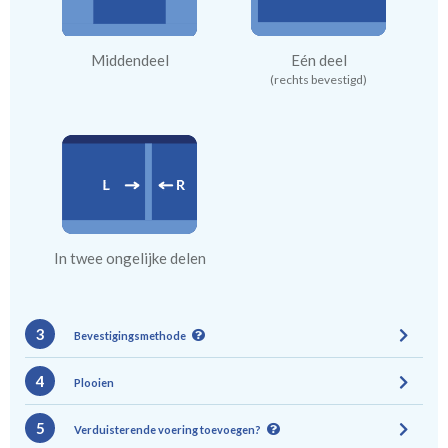
Middendeel
Eén deel
(rechts bevestigd)
In twee ongelijke delen
3
Bevestigingsmethode
4
Plooien
5
Verduisterende voering toevoegen?