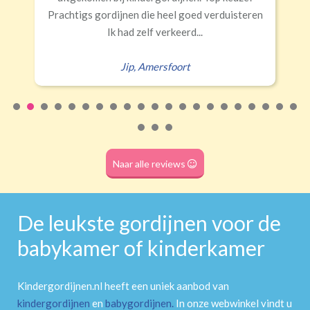
Rails
Roede
Half verduisterend
Volledige verduisterend
gs gordijnen die heel goed verduisteren
(wave plooi)
(tunnel)
Ik had zelf verkeerd...
Jip
,
Amersfoort
Roede
(dubbele tunnel)
Naar alle reviews
De leukste gordijnen voor de
babykamer of kinderkamer
Kindergordijnen.nl heeft een uniek aanbod van
kindergordijnen
en
babygordijnen
.
In onze webwinkel vindt u