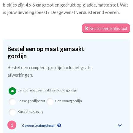
blokjes zijn 4 x 6 cm groot en gedrukt op gladde, matte stof. Wat
Meestal eerder, maar houd
circa 1-2 weken
is jouw lievelingsbeest? Desgewenst verduisterend voeren.
rekening met
Materiaal:
100% katoen
Bestel een knipstaal
Bestel een op maat gemaakt
We hebben bijna alle stoffen op voorraad, bestel daarom gerust
gordijn
eerst een knipstaaltje.
Zo weet u precies met welke kleur en kwaliteit uw gordijnen
Bestel een compleet gordijn inclusief gratis
worden gemaakt.
afwerkingen.
Tip:
Laat voor aangename verduistering en isolatie de
Een op maat gemaakt geplooid gordijn
kindergordijnen voeren: een verschil van dag en nacht!
💤
Losse gordijnstof
Een vouwgordijn
Kussen
(40x40cm)
1
Gewenste afmetingen