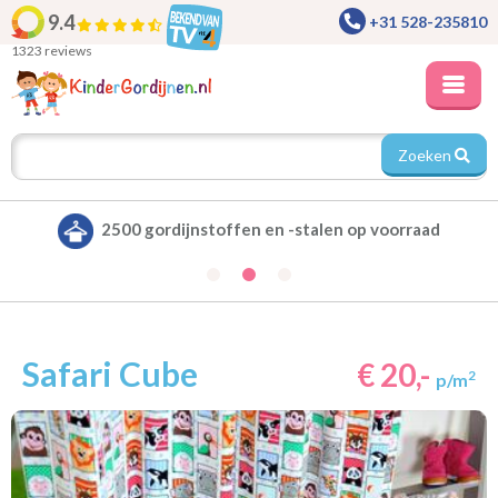
9.4
+31 528-235810
1323 reviews
Zoeken
ad
Alle gordijnen verduisterend leverbaar
Safari Cube
€ 20,-
2
p/m