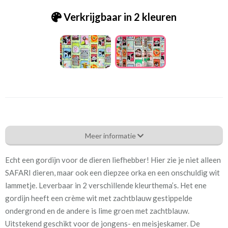
Verkrijgbaar in 2 kleuren
St.Safari Cube 4060-22
Meer informatie
Eigenschappen gordijnstof
Echt een gordijn voor de dieren liefhebber! Hier zie je niet alleen
Artikelnummer
St.Safari Cube 4060-22
SAFARI dieren, maar ook een diepzee orka en een onschuldig wit
lammetje. Leverbaar in 2 verschillende kleurthema’s. Het ene
Patroon:
34 cm
gordijn heeft een crème wit met zachtblauw gestippelde
ondergrond en de andere is lime groen met zachtblauw.
Stofbreedte:
140 cm
Uitstekend geschikt voor de jongens- en meisjeskamer. De