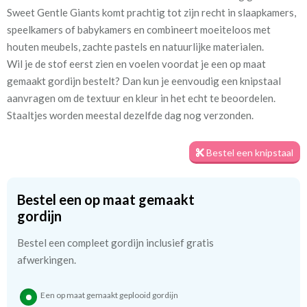
voering geluidsdempend, beschermt het de stof tegen
Sweet Gentle Giants komt prachtig tot zijn recht in slaapkamers,
verkleuring door zonlicht en zorgt het voor een verzorgde
speelkamers of babykamers en combineert moeiteloos met
uitstraling aan de buitenzijde.
houten meubels, zachte pastels en natuurlijke materialen.
Wil je de stof eerst zien en voelen voordat je een op maat
kinderGordijnen biedt drie soorten voering aan:
gemaakt gordijn bestelt? Dan kun je eenvoudig een knipstaal
aanvragen om de textuur en kleur in het echt te beoordelen.
✱ kwart verduisterend, lichtdoorlatend katoensatijn
Staaltjes worden meestal dezelfde dag nog verzonden.
✱ half verduisterend
✱ 100% verduisterend
Bestel een knipstaal
Heb je nog vragen of wil je advies? Neem gerust contact met mij
op. Op de meeste vragen kan ik direct een antwoord geven.
Bestel een op maat gemaakt
gordijn
We hebben bijna alle stoffen op voorraad, bestel daarom gerust
Bestel een compleet gordijn inclusief gratis
eerst een knipstaaltje.
afwerkingen.
Zo weet u precies met welke kleur en kwaliteit uw gordijnen
worden gemaakt.
Een op maat gemaakt geplooid gordijn