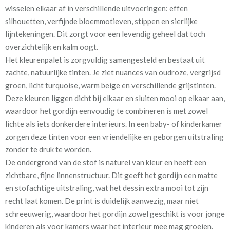
wisselen elkaar af in verschillende uitvoeringen: effen
silhouetten, verfijnde bloemmotieven, stippen en sierlijke
Mate van verduistering:
Geen (voering optioneel
lijntekeningen. Dit zorgt voor een levendig geheel dat toch
tijdens bestelproces)
overzichtelijk en kalm oogt.
Meestal eerder, maar houd
circa 2-3 weken
Het kleurenpalet is zorgvuldig samengesteld en bestaat uit
rekening met
zachte, natuurlijke tinten. Je ziet nuances van oudroze, vergrijsd
groen, licht turquoise, warm beige en verschillende grijstinten.
Materiaal:
Katoen
Deze kleuren liggen dicht bij elkaar en sluiten mooi op elkaar aan,
waardoor het gordijn eenvoudig te combineren is met zowel
lichte als iets donkerdere interieurs. In een baby- of kinderkamer
zorgen deze tinten voor een vriendelijke en geborgen uitstraling
zonder te druk te worden.
De ondergrond van de stof is naturel van kleur en heeft een
Voor extra isolatie en verduistering kun je tijdens het
zichtbare, fijne linnenstructuur. Dit geeft het gordijn een matte
bestelproces de optie
“Voering”
aanvinken. Een voering helpt in
en stofachtige uitstraling, wat het dessin extra mooi tot zijn
de wintermaanden om kou zoveel mogelijk buiten te houden en in
recht laat komen. De print is duidelijk aanwezig, maar niet
de zomerperiode juist de warmte te weren. In een slaapkamer
schreeuwerig, waardoor het gordijn zowel geschikt is voor jonge
draagt dit bij aan een prettige nachtrust. Daarnaast werkt een
kinderen als voor kamers waar het interieur mee mag groeien.