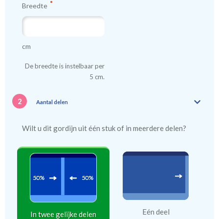
Breedte
cm
De breedte is instelbaar per
5 cm.
2
Aantal delen
Wilt u dit gordijn uit één stuk of in meerdere delen?
Eén deel
In twee gelijke delen