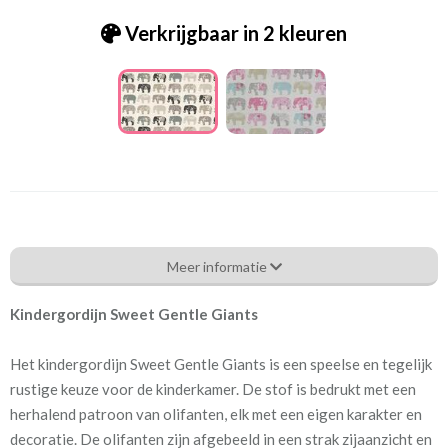
Verkrijgbaar in 2 kleuren
Sweet Gentle Giants naturel [E-1]
Meer informatie
Eigenschappen gordijnstof
Kindergordijn Sweet Gentle Giants
Artikelnummer
Sweet Gentle Giants naturel
[E-1]
Het kindergordijn Sweet Gentle Giants is een speelse en tegelijk
rustige keuze voor de kinderkamer. De stof is bedrukt met een
Patroon:
64 cm
herhalend patroon van olifanten, elk met een eigen karakter en
decoratie. De olifanten zijn afgebeeld in een strak zijaanzicht en
Stofbreedte:
140 cm