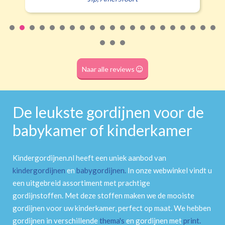
Roede
(dubbele tunnel)
Naar alle reviews
De leukste gordijnen voor de
babykamer of kinderkamer
Kindergordijnen.nl heeft een uniek aanbod van
kindergordijnen
en
babygordijnen
.
In onze webwinkel vindt u
een uitgebreid assortiment met prachtige
gordijnstoffen. Met deze stoffen maken we de mooiste
gordijnen voor uw kinderkamer, perfect op maat. We hebben
gordijnen in verschillende
thema's
en gordijnen met
print
.