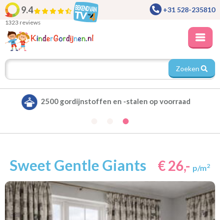
9.4
+31 528-235810
1323 reviews
Zoeken
Alle gordijnen verduisterend leverbaar
Sweet Gentle Giants
€ 26,-
2
p/m