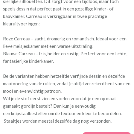
sierlijke silhouetten. Dit zorgt voor een tijdloos, maar toch
Mate van verduistering:
Geen (voering optioneel
speels dessin dat perfect past in een gezellige kinder- of
tijdens bestelproces)
babykamer. Carreau is verkrijgbaar in twee prachtige
kleuruitvoeringen:
Meestal eerder, maar houd
circa 1-2 weken
rekening met
Roze Carreau – zacht, dromerig en romantisch. Ideaal voor een
lieve meisjeskamer met een warme uitstraling.
Materiaal:
100% katoen
Blauwe Carreau – fris, helder en rustig. Perfect voor een lichte,
fantasierijke kinderkamer.
Beide varianten hebben hetzelfde verfijnde dessin en dezelfde
maatvoering van de ruiten, zodat je altijd verzekerd bent van een
Voor extra isolatie en verduistering kun je tijdens het
mooi en evenwichtig patroon.
bestelproces de optie “Voering” aanvinken.
Wil je de stof eerst zien en voelen voordat je een op maat
Een voering zorgt ervoor dat in de winter de kou zoveel mogelijk
gemaakt gordijn bestelt? Dan kun je eenvoudig
buiten blijft en in de zomer de warmte wordt geweerd. In een
een knipstaalbestellen om de textuur en kleur te beoordelen.
slaapkamer bevordert dit een goede nachtrust.
Staaltjes worden meestal dezelfde dag nog verzonden.
Daarnaast werkt een voering ook geluidsisolerend, voorkomt