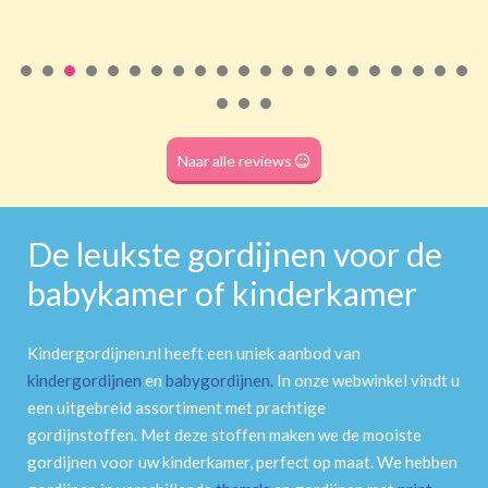
Roede
(dubbele tunnel)
Naar alle reviews
De leukste gordijnen voor de
babykamer of kinderkamer
Kindergordijnen.nl heeft een uniek aanbod van
kindergordijnen
en
babygordijnen
.
In onze webwinkel vindt u
een uitgebreid assortiment met prachtige
gordijnstoffen. Met deze stoffen maken we de mooiste
gordijnen voor uw kinderkamer, perfect op maat. We hebben