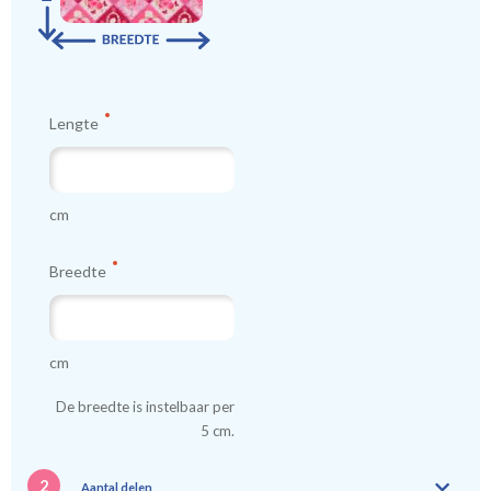
Tip:
Laat voor aangename verduistering en isolatie de
kindergordijnen voeren: een verschil van dag en nacht!
💤
Lengte
cm
Breedte
cm
De breedte is instelbaar per
5 cm.
2
Aantal delen