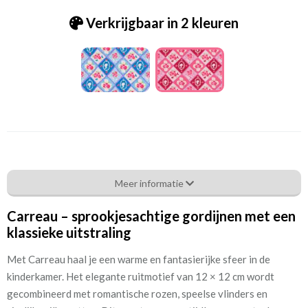
Verkrijgbaar in 2 kleuren
Tc.PUCK.33.140 - Carreau
Meer informatie
Eigenschappen gordijnstof
Carreau – sprookjesachtige gordijnen met een
Artikelnummer
Tc.PUCK.33.140 - Carreau
klassieke uitstraling
Patroon:
64 cm
Met Carreau haal je een warme en fantasierijke sfeer in de
kinderkamer. Het elegante ruitmotief van 12 × 12 cm wordt
Stofbreedte:
140 cm
gecombineerd met romantische rozen, speelse vlinders en