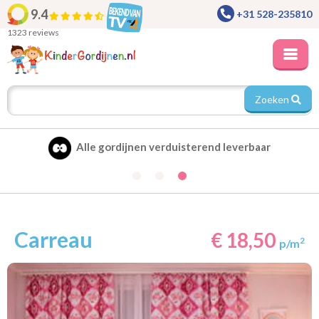
9.4
+31 528-235810
1323 reviews
Zoeken
Alle gordijnen verduisterend leverbaar
Carreau
€ 18,50
2
p/m