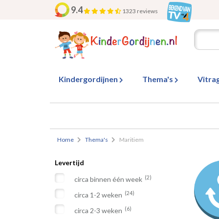
9.4
1323 reviews
Kindergordijnen
Thema's
Vitra
Home
Thema's
Maritiem
Levertijd
(2)
circa binnen één week
(24)
circa 1-2 weken
(6)
circa 2-3 weken