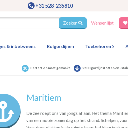
+31 528-235810
Zoeken
Wensenlijst
ges & inbetweens
Rolgordijnen
Toebehoren
A
Perfect op maat gemaakt
2500 gordijnstoffen en -stal
Maritiem
De zee roept ons van jongs af aan. Het thema Maritiem
van een mooie zomerdag op het strand. Schelpen, vuur
Vaar door vlakken in de ruimte langs het kleurige kora