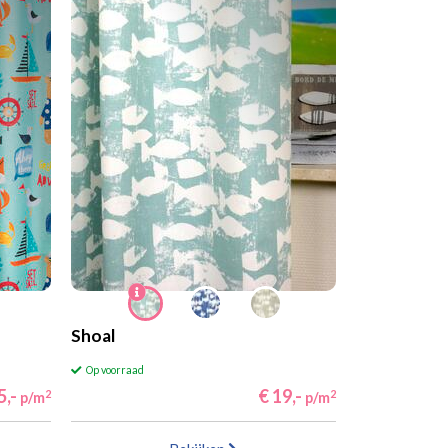
Shoal
Op voorraad
5,-
€ 19,-
2
2
p/m
p/m