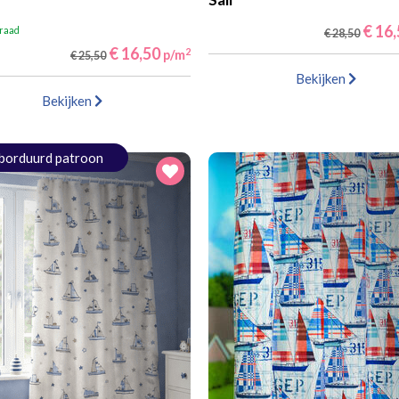
€ 16
rraad
€ 28,50
€ 16,50
2
p/m
€ 25,50
Bekijken
Bekijken
borduurd patroon