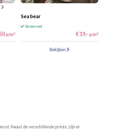
Sea bear
Op voorraad
,50
€ 19,-
2
2
p/m
p/m
Bekijken
n.nl. Naast de verschillende prints, zijn er