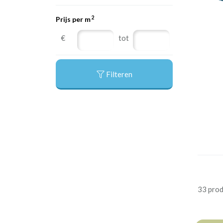
2
Prijs per m
€
tot
Filteren
33 pro