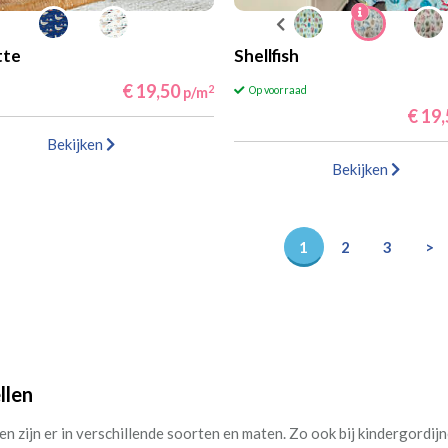
tte
Shellfish
€ 19,50
2
p/m
Op voorraad
€ 19
Bekijken
Bekijken
1
2
3
>
llen
n zijn er in verschillende soorten en maten. Zo ook bij kindergordijne