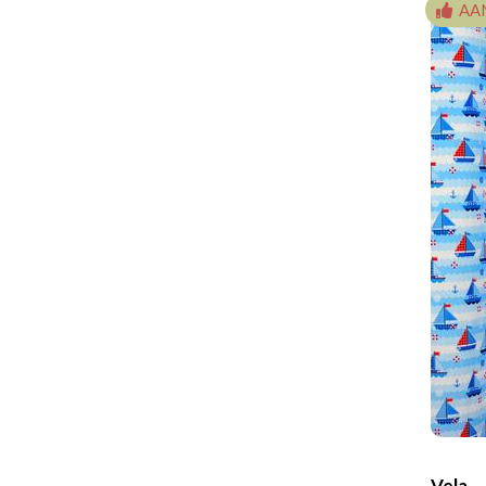
AA
Vela