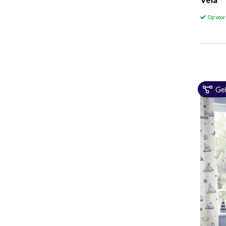
Op voo
Ge