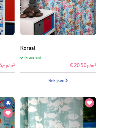
Koraal
Op voorraad
6,-
€ 20,50
2
2
p/m
p/m
Bekijken