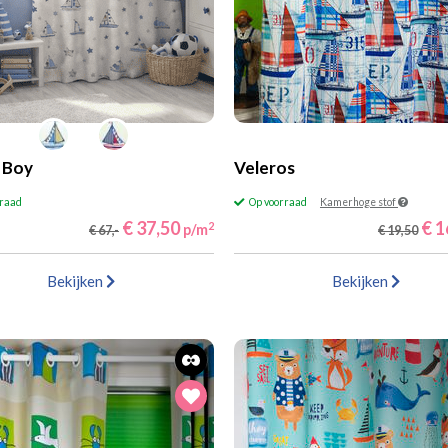
 Boy
Veleros
rraad
Op voorraad
Kamerhoge stof
€ 37,50
€ 1
2
p/m
€ 67,-
€ 19,50
Bekijken
Bekijken