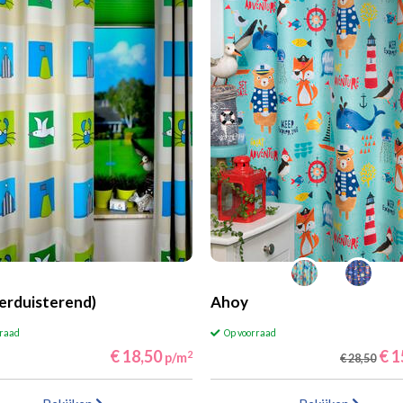
erduisterend)
Ahoy
rraad
Op voorraad
€ 18,50
€ 1
2
p/m
€ 28,50