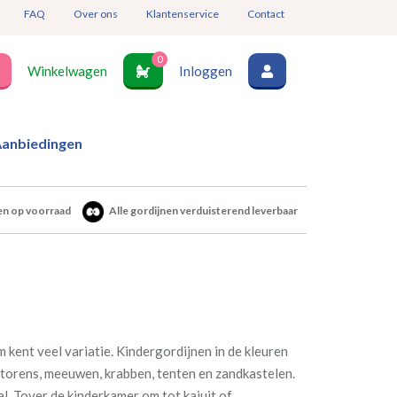
FAQ
Over ons
Klantenservice
Contact
0
Winkelwagen
Inloggen
anbiedingen
en op voorraad
Alle gordijnen verduisterend leverbaar
 kent veel variatie. Kindergordijnen in de kleuren
torens, meeuwen, krabben, tenten en zandkastelen.
al. Tover de kinderkamer om tot kajuit of