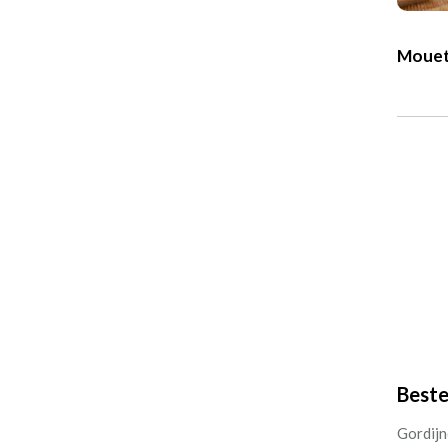
Moue
Beste
Gordijne