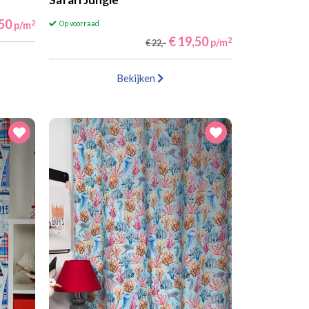
,50
2
p/m
Op voorraad
€ 19,50
2
p/m
€ 22,-
Bekijken