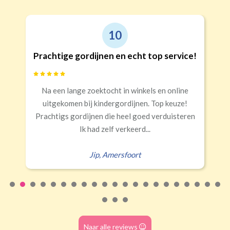
9
!
Goede kwaliteit en service!
Snelle levering, alles netjes aangekomen
n
Erald
,
Zeist
Naar alle reviews