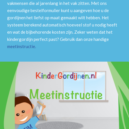
vakmensen die al jarenlang in het vak zitten. Met ons
eenvoudige bestelformulier kunt u aangeven hoe u de
gordijnen het liefst op maat gemaakt wilt hebben. Het
systeem berekend automatisch hoeveel stof u nodig heeft
en wat de bijbehorende kosten zijn. Zeker weten dat het
kindergordijn perfect past? Gebruik dan onze handige
meetinstructie
.