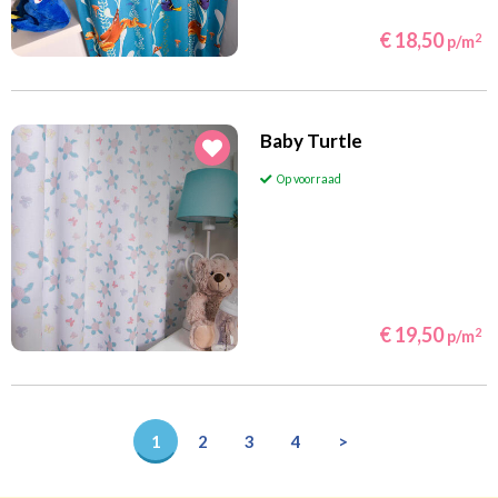
€ 18,50
2
p/m
Baby Turtle
Op voorraad
€ 19,50
2
p/m
1
2
3
4
>