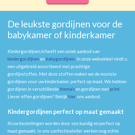
De leukste gordijnen voor de
babykamer of kinderkamer
Kindergordijnen.nl heeft een uniek aanbod van
kindergordijnen
en
babygordijnen
.
In onze webwinkel vindt u
een uitgebreid assortiment met prachtige
gordijnstoffen. Met deze stoffen maken we de mooiste
gordijnen voor uw kinderkamer, perfect op maat. We hebben
gordijnen in verschillende
thema's
en gordijnen met
print
.
Liever effen gordijnen? Bekijk
hier
ons aanbod.
Kindergordijnen perfect op maat gemaakt
Al uw bestellingen worden door ons kundig en perfect op
maat gemaakt. In ons confectieatelier werken nog echte