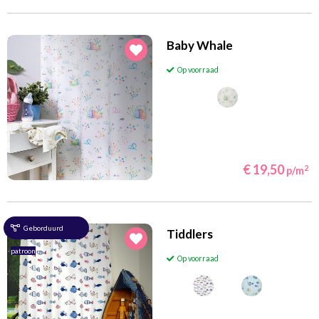
Baby Whale
Op voorraad
€ 19,50
2
p/m
Geborduurd
Tiddlers
patroon
Op voorraad