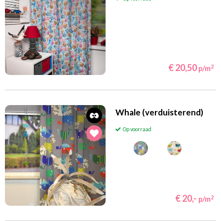
€ 20,50
2
p/m
Whale (verduisterend)
Op voorraad
€ 20,-
2
p/m