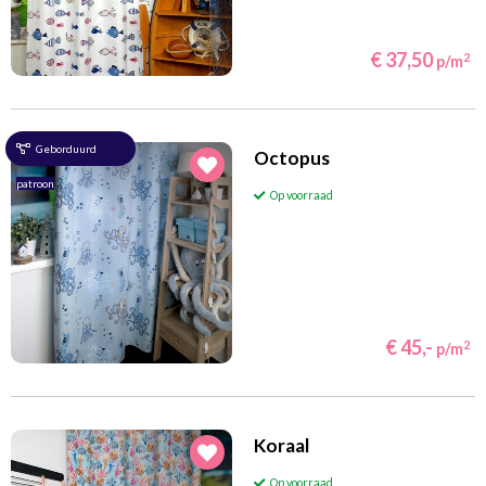
€ 37,50
2
p/m
Geborduurd
Octopus
patroon
Op voorraad
€ 45,-
2
p/m
Koraal
Op voorraad