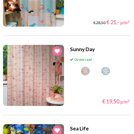
€ 21,-
2
p/m
€ 28,50
Sunny Day
Op voorraad
€ 19,50
2
p/m
Sea Life