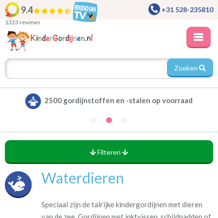
9.4
+31 528-235810
1323 reviews
Zoeken
Alle gordijnen verduisterend leverbaar
Filteren
Waterdieren
Speciaal zijn de talrijke kindergordijnen met dieren
van de zee. Gordijnen met inktvissen, schildpadden of