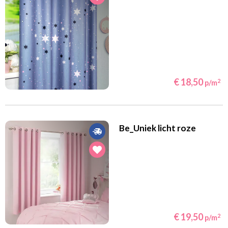
€ 18,50
2
p/m
Be_Uniek licht roze
€ 19,50
2
p/m