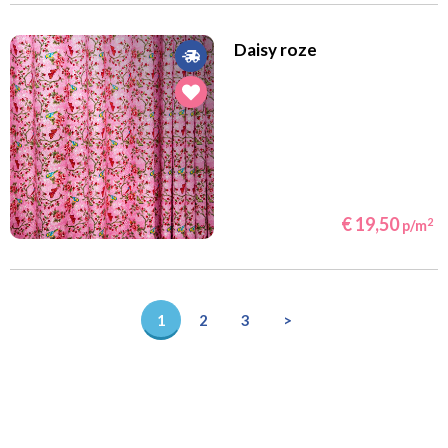
Daisy roze
€ 19,50
2
p/m
1
2
3
>