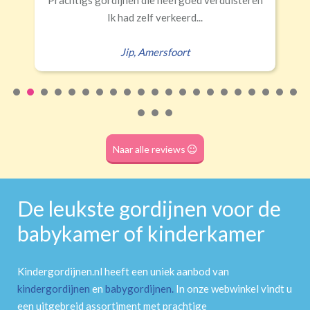
ed verduisteren
Erald
,
Zeist
...
Naar alle reviews
De leukste gordijnen voor de
babykamer of kinderkamer
Kindergordijnen.nl heeft een uniek aanbod van
kindergordijnen
en
babygordijnen
.
In onze webwinkel vindt u
een uitgebreid assortiment met prachtige