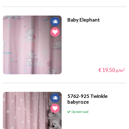
Baby Elephant
€ 19,50
2
p/m
5762-925 Twinkle
babyroze
Op voorraad