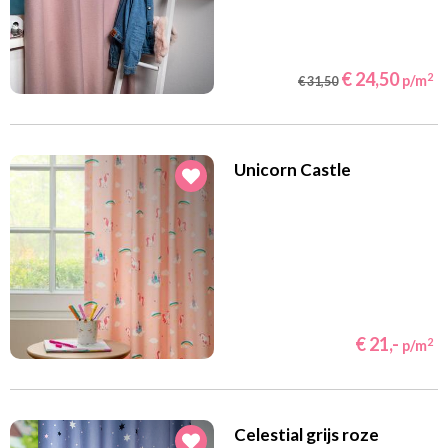
€ 24,50
2
p/m
€ 31,50
Unicorn Castle
€ 21,-
2
p/m
Celestial grijs roze