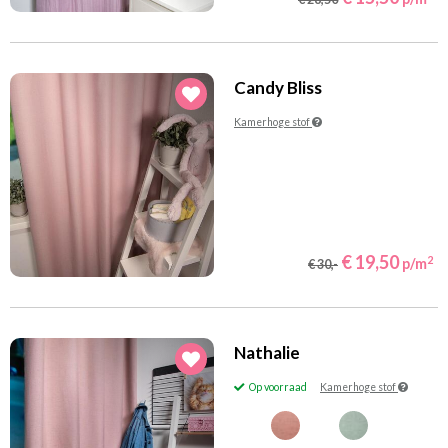
Candy Bliss
Kamerhoge stof
€ 19,50
2
p/m
€ 30,-
Nathalie
Op voorraad
Kamerhoge stof