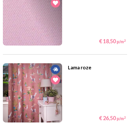
€ 18,50
2
p/m
Lama roze
€ 26,50
2
p/m