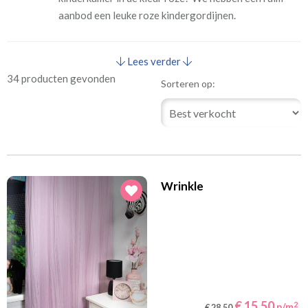
aanbod een leuke roze kindergordijnen.
Lees verder
34 producten gevonden
Sorteren op:
Wrinkle
€ 15,50
2
p/m
€ 28,50