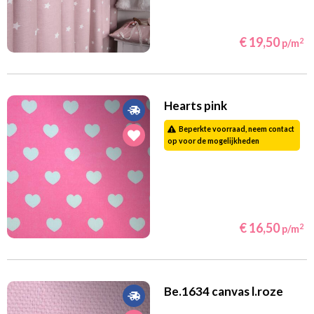
€ 19,50
2
p/m
Hearts pink
Beperkte voorraad, neem contact
op voor de mogelijkheden
€ 16,50
2
p/m
Be.1634 canvas l.roze