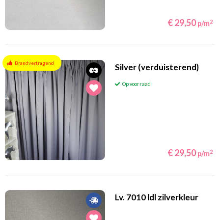
€ 29,50
2
p/m
Brandvertragend
Silver (verduisterend)
Op voorraad
€ 29,50
2
p/m
Lv. 7010 ldl zilverkleur