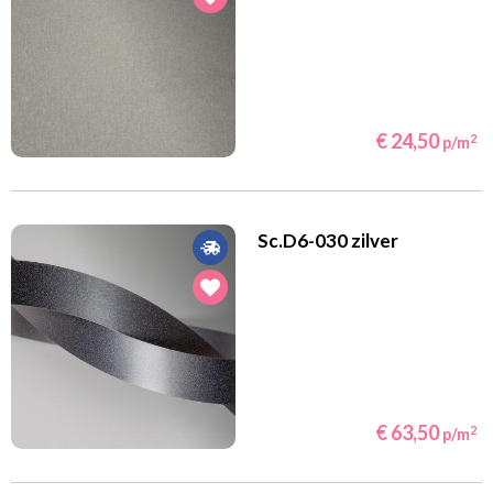
€ 24,50
2
p/m
Sc.D6-030 zilver
€ 63,50
2
p/m