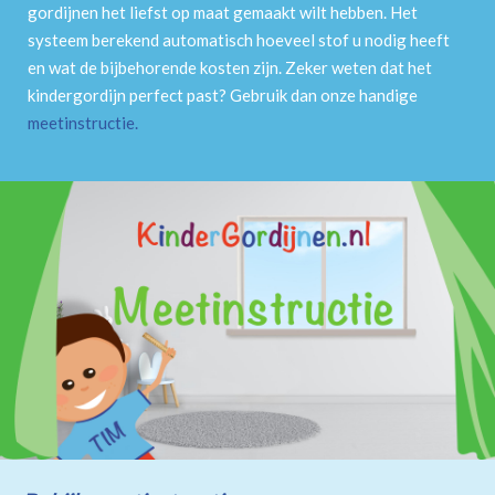
gordijnen het liefst op maat gemaakt wilt hebben. Het
systeem berekend automatisch hoeveel stof u nodig heeft
en wat de bijbehorende kosten zijn. Zeker weten dat het
kindergordijn perfect past? Gebruik dan onze handige
meetinstructie
.