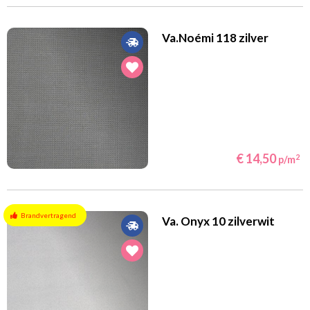
Va.Noémi 118 zilver
€ 14,50
2
p/m
Brandvertragend
Va. Onyx 10 zilverwit