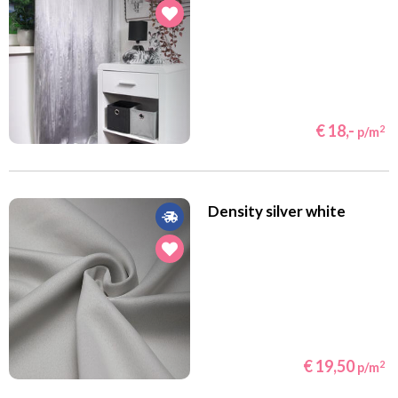
€ 18,-
2
p/m
Density silver white
€ 19,50
2
p/m