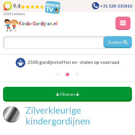
9.4
+31 528-235810
1323 reviews
Zoeken
Alle gordijnen verduisterend leverbaar
Filteren
Zilverkleurige
kindergordijnen