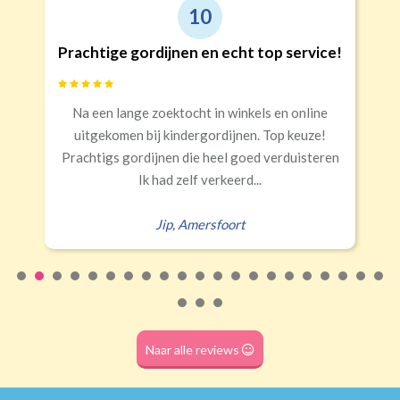
10
ijnen en echt top service!
Goede kwalite
ektocht in winkels en online
Snelle levering, al
 kindergordijnen. Top keuze!
nen die heel goed verduisteren
Eral
ad zelf verkeerd...
ip
,
Amersfoort
Naar alle reviews