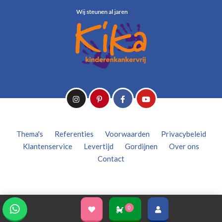
Thema's
Referenties
Voorwaarden
Privacybeleid
Klantenservice
Levertijd
Gordijnen
Over ons
Contact
0