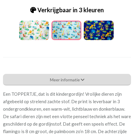
Verkrijgbaar in 3 kleuren
Tk_[D-7] Djungle party 1 - Djungle babyblauw
Meer informatie
Eigenschappen gordijnstof
Een TOPPERTJE, dat is dit kindergordijn! Vrolijke dieren zijn
Artikelnummer
Tk_[D-7] Djungle party 1 -
afgebeeld op strelend zachte stof. De print is leverbaar in 3
Djungle babyblauw
ondergrondkleuren, een warm-wit, lichtblauw en donkerblauw.
De safari dieren zijn met een vlotte penseel techniek als het ware
Patroon:
64 cm
geschilderd op de gordijnstof. Dat geeft een speels effect. De
flamingo is 8 cm groot, de palmboom zo’n 18 cm. De achterzijde
Stofbreedte:
140 cm