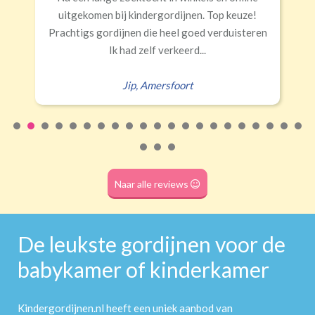
€34,95 per stuk
ze!
Rails
Roede
Half verduisterend
Volledige verduisterend
teren
Erald
,
Zeist
(wave plooi)
(tunnel)
Roede
(dubbele tunnel)
Naar alle reviews
De leukste gordijnen voor de
babykamer of kinderkamer
Kindergordijnen.nl heeft een uniek aanbod van