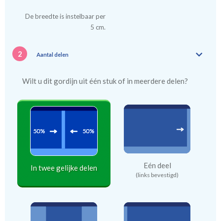
De breedte is instelbaar per
5 cm.
2
Aantal delen
Wilt u dit gordijn uit één stuk of in meerdere delen?
Eén deel
In twee gelijke delen
(links bevestigd)