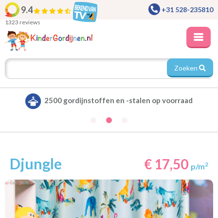
9.4
+31 528-235810
1323 reviews
Zoeken
Alle gordijnen verduisterend leverbaar
Djungle
€ 17,50
2
p/m