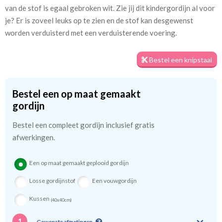
van de stof is egaal gebroken wit. Zie jij dit kindergordijn al voor
je? Er is zoveel leuks op te zien en de stof kan desgewenst
Meestal eerder, maar houd
circa 1-2 weken
worden verduisterd met een verduisterende voering.
rekening met
Materiaal:
100% katoen (microvezel)
Bestel een knipstaal
Bestel een op maat gemaakt
We hebben bijna alle stoffen op voorraad, bestel daarom gerust
gordijn
eerst een knipstaaltje.
Zo weet u precies met welke kleur en kwaliteit uw gordijnen
Bestel een compleet gordijn inclusief gratis
worden gemaakt.
afwerkingen.
Tip:
Laat voor aangename verduistering en isolatie de
Een op maat gemaakt geplooid gordijn
kindergordijnen voeren: een verschil van dag en nacht!
💤
Losse gordijnstof
Een vouwgordijn
Kussen
(40x40cm)
1
Gewenste afmetingen