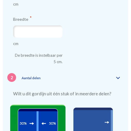
cm
Tip:
Laat voor aangename verduistering en isolatie de
kindergordijnen voeren: een verschil van dag en nacht!
💤
Breedte
cm
De breedte is instelbaar per
5 cm.
2
Aantal delen
Wilt u dit gordijn uit één stuk of in meerdere delen?