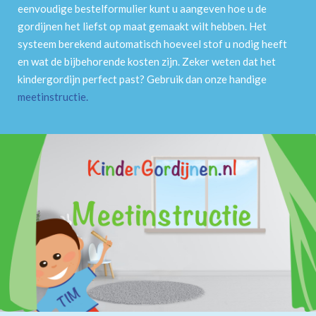
eenvoudige bestelformulier kunt u aangeven hoe u de
gordijnen het liefst op maat gemaakt wilt hebben. Het
systeem berekend automatisch hoeveel stof u nodig heeft
en wat de bijbehorende kosten zijn. Zeker weten dat het
kindergordijn perfect past? Gebruik dan onze handige
meetinstructie
.