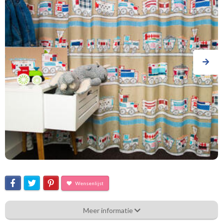
Wensenlijst
Hdj_[F-14] Treintje
Meer informatie
Eigenschappen gordijnstof