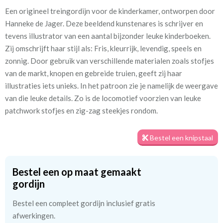
Een origineel treingordijn voor de kinderkamer, ontworpen door
Artikelnummer
Hdj_[F-14] Treintje
Hanneke de Jager. Deze beeldend kunstenares is schrijver en
tevens illustrator van een aantal bijzonder leuke kinderboeken.
Patroon:
64 cm
Zij omschrijft haar stijl als: Fris, kleurrijk, levendig, speels en
zonnig. Door gebruik van verschillende materialen zoals stofjes
Stofbreedte:
280 cm
van de markt, knopen en gebreide truien, geeft zij haar
illustraties iets unieks. In het patroon zie je namelijk de weergave
Mate van verduistering:
Geen (voering optioneel
van die leuke details. Zo is de locomotief voorzien van leuke
tijdens bestelproces)
patchwork stofjes en zig-zag steekjes rondom.
Meestal eerder, maar houd
circa 1-2 weken
rekening met
Bestel een knipstaal
Materiaal:
100% katoen
Bestel een op maat gemaakt
gordijn
Bestel een compleet gordijn inclusief gratis
afwerkingen.