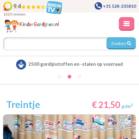
9.4
+31 528-235810
1323 reviews
Zoeken
Alle gordijnen verduisterend leverbaar
Treintje
€ 21,50
2
p/m