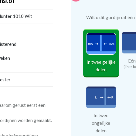
nstof
 Hunter 1010 Wit
Wilt u dit gordijn uit éé
isterend
weken
Eén
In twee gelijke
(links b
delen
ester
daarom gerust eerst een
In twee
 gordijnen worden gemaakt.
ongelijke
delen
 de kindergordijnen