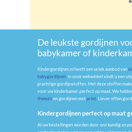
De leukste gordijnen vo
babykamer of kinderka
Kindergordijnen.nl heeft een uniek aanbod van
k
babygordijnen
.
In onze webwinkel vindt u een ui
prachtige gordijnstoffen. Met deze stoffen mak
voor uw kinderkamer, perfect op maat. We hebben
thema's
en gordijnen met
print
.
Liever effen gord
Kindergordijnen perfect op maat 
Al uw bestellingen worden door ons kundig en pe