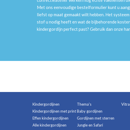
confectieatelier werken nog echte vakmensen die 
Met ons eenvoudige bestelformulier kunt u aang
liefst op maat gemaakt wilt hebben. Het systee
stof u nodig heeft en wat de bijbehorende kosten
kindergordijn perfect past? Gebruik dan onze h
Kindergordijnen
Thema's
Vitr
Kindergordijnen met print
Baby gordijnen
Effen kindergordijnen
Gordijnen met sterren
Alle kindergordijnen
Jungle en Safari