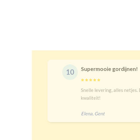
Prachtige gordi
10
at is juist en goeie
Na een lange zoekt
bij kindergordijnen
heel goed verduiste
Jip
,
Amersfoort