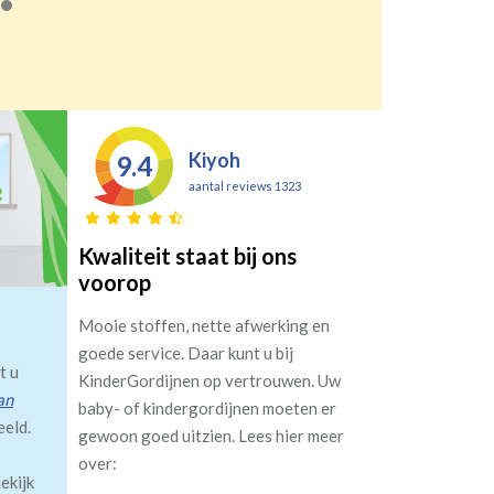
Kiyoh
9.4
aantal reviews 1323
Kwaliteit staat bij ons
voorop
Mooie stoffen, nette afwerking en
goede service. Daar kunt u bij
t u
KinderGordijnen op vertrouwen. Uw
an
baby- of kindergordijnen moeten er
eeld.
gewoon goed uitzien. Lees hier meer
over:
ekijk