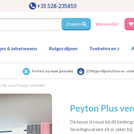
+31 528-235810
Zoeken
Wensenlijst
ges & inbetweens
Rolgordijnen
Toebehoren
A
Perfect op maat gemaakt
2500 gordijnstoffen en -stal
 "Va. Levi / Hunter 1010 Wit"
Peyton Plus ve
De keuze is reuze bij dit kinderg
lievelingsvariant zit er zeker bi