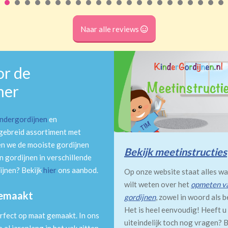
Naar alle reviews
or de
mer
indergordijnen
en
tgebreid assortiment met
en we de mooiste gordijnen
Bekijk meetinstructies
 gordijnen in verschillende
ijnen? Bekijk
hier
ons aanbod.
Op onze website staat alles wa
wilt weten over het
opmeten v
gemaakt
gordijnen
, zowel in woord als b
Het is heel eenvoudig! Heeft u
rfect op maat gemaakt. In ons
uiteindelijk toch nog vragen? B