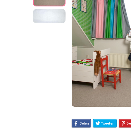
Delen
Tweeten
Be