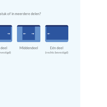
n stuk of in meerdere delen?
 deel
Middendeel
Eén deel
evestigd)
(rechts bevestigd)