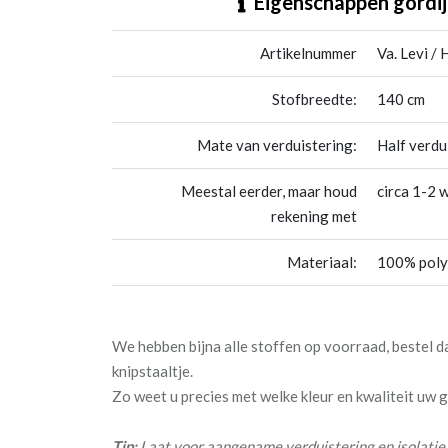
Eigenschappen gordij
Artikelnummer
Va. Levi /
Stofbreedte:
140 cm
Mate van verduistering:
Half verdu
Meestal eerder, maar houd
circa 1-2 
rekening met
Materiaal:
100% poly
We hebben bijna alle stoffen op voorraad, bestel 
knipstaaltje.
Zo weet u precies met welke kleur en kwaliteit uw
Tip:
Laat voor aangename verduistering en isolatie