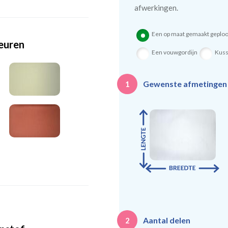
afwerkingen.
Een op maat gemaakt geploo
leuren
Een vouwgordijn
Kus
Gewenste afmetinge
1
Aantal delen
2