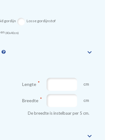
id gordijn
Losse gordijnstof
sen
(40x40cm)
n
cm
Lengte
cm
Breedte
De breedte is instelbaar per 5 cm.