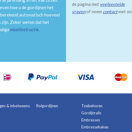
al jarenlang in het vak zitten.
de pagina met
veelgestelde
even hoe u de gordijnen het
vragen
of neem
contact
met on
m berekend automatisch hoeveel
 zijn. Zeker weten dat het
andige
meetinstructie
.
ages & inbetweens
Rolgordijnen
Toebehoren
Gordijnrails
Embrasses
Embrassehaken