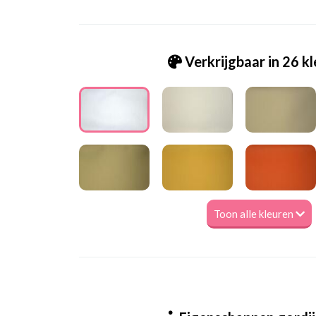
Verkrijgbaar in 26 k
Toon alle kleuren
Va. Levi / Hunter 1010 Wit