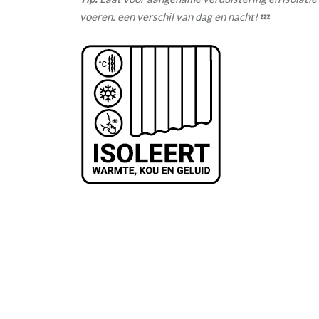
voeren: een verschil van dag en nacht!
💤