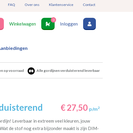
FAQ
Over ons
Klantenservice
Contact
0
Winkelwagen
Inloggen
anbiedingen
en op voorraad
Alle gordijnen verduisterend leverbaar
rduisterend
€ 27,50
2
p/m
ordijn! Leverbaar in extreem veel kleuren, jouw
j. Wat de stof nog extra bijzonder maakt is zijn DIM-