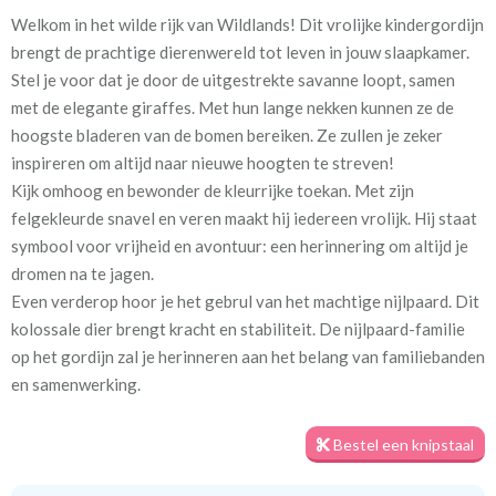
Welkom in het wilde rijk van Wildlands! Dit vrolijke kindergordijn
Artikelnummer
Fry_ [41] Tropicana -
brengt de prachtige dierenwereld tot leven in jouw slaapkamer.
Wildlands
Stel je voor dat je door de uitgestrekte savanne loopt, samen
met de elegante giraffes. Met hun lange nekken kunnen ze de
Patroon:
32 cm
hoogste bladeren van de bomen bereiken. Ze zullen je zeker
inspireren om altijd naar nieuwe hoogten te streven!
Stofbreedte:
140 cm
Kijk omhoog en bewonder de kleurrijke toekan. Met zijn
felgekleurde snavel en veren maakt hij iedereen vrolijk. Hij staat
Mate van verduistering:
Geen (voering optioneel
symbool voor vrijheid en avontuur: een herinnering om altijd je
tijdens bestelproces)
dromen na te jagen.
Meestal eerder, maar houd
circa 1-2 weken
Even verderop hoor je het gebrul van het machtige nijlpaard. Dit
rekening met
kolossale dier brengt kracht en stabiliteit. De nijlpaard-familie
op het gordijn zal je herinneren aan het belang van familiebanden
Materiaal:
Katoen
en samenwerking.
Bestel een knipstaal