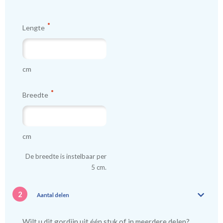
kindergordijnen voeren: een verschil van dag en nacht!
💤
Lengte
cm
Breedte
cm
De breedte is instelbaar per
5 cm.
2
Aantal delen
Wilt u dit gordijn uit één stuk of in meerdere delen?