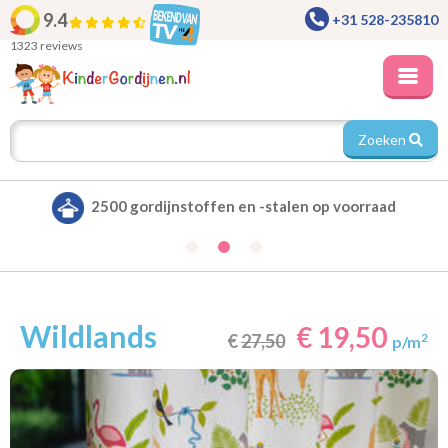
9.4
+31 528-235810
1323 reviews
Zoeken
Alle gordijnen verduisterend leverbaar
Wildlands
€ 19,50
€
27,50
2
p/m