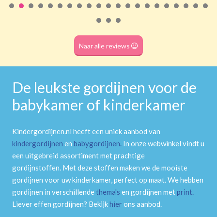
Roede
(dubbele tunnel)
Naar alle reviews
De leukste gordijnen voor de
babykamer of kinderkamer
Kindergordijnen.nl heeft een uniek aanbod van
kindergordijnen
en
babygordijnen
.
In onze webwinkel vindt u
een uitgebreid assortiment met prachtige
gordijnstoffen. Met deze stoffen maken we de mooiste
gordijnen voor uw kinderkamer, perfect op maat. We hebben
gordijnen in verschillende
thema's
en gordijnen met
print
.
Liever effen gordijnen? Bekijk
hier
ons aanbod.