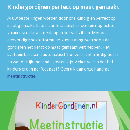
Kindergordijnen perfect op maat gemaakt
Al uw bestellingen worden door ons kundig en perfect op
maat gemaakt. In ons confectieatelier werken nog echte
vakmensen die al jarenlang in het vak zitten. Met ons
eenvoudige bestelformulier kunt u aangeven hoe u de
gordijnen het liefst op maat gemaakt wilt hebben. Het
systeem berekend automatisch hoeveel stof u nodig heeft
en wat de bijbehorende kosten zijn. Zeker weten dat het
kindergordijn perfect past? Gebruik dan onze handige
meetinstructie
.