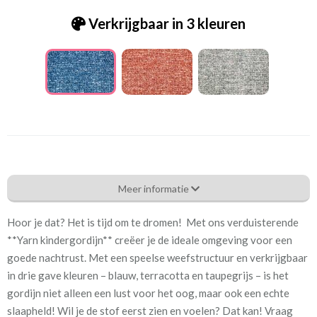
Verkrijgbaar in 3 kleuren
Bm_Boucle - Yarn blauw [VK]
Meer informatie
Eigenschappen gordijnstof
Hoor je dat? Het is tijd om te dromen! Met ons verduisterende
Artikelnummer
Bm_Boucle - Yarn blauw [VK]
**Yarn kindergordijn** creëer je de ideale omgeving voor een
goede nachtrust. Met een speelse weefstructuur en verkrijgbaar
Patroon:
32 cm
in drie gave kleuren – blauw, terracotta en taupegrijs – is het
gordijn niet alleen een lust voor het oog, maar ook een echte
Stofbreedte:
140 cm
slaapheld! Wil je de stof eerst zien en voelen? Dat kan! Vraag