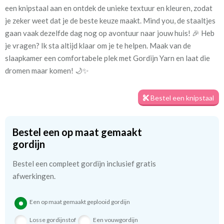
een knipstaal aan en ontdek de unieke textuur en kleuren, zodat
Mate van verduistering:
Half verduisterend
je zeker weet dat je de beste keuze maakt. Mind you, de staaltjes
Meestal eerder, maar houd
circa 1-2 weken
gaan vaak dezelfde dag nog op avontuur naar jouw huis! 🎉 Heb
rekening met
je vragen? Ik sta altijd klaar om je te helpen. Maak van de
slaapkamer een comfortabele plek met Gordijn Yarn en laat die
Materiaal:
Polyester
dromen maar komen! 🌙✨
Bijzonderheden
De stof is al half
Bestel een knipstaal
verduisterend.
Bestel een op maat gemaakt
gordijn
Bestel een compleet gordijn inclusief gratis
Voordelen van het Yarn gordijn
afwerkingen.
🌈 **Verduisterend**: De stof is al half verduisterend, waardoor
Een op maat gemaakt geplooid gordijn
je favoriete boekjes of filmpjes een stuk minder last hebben van
de zon. Perfect voor middagdutjes!
Losse gordijnstof
Een vouwgordijn