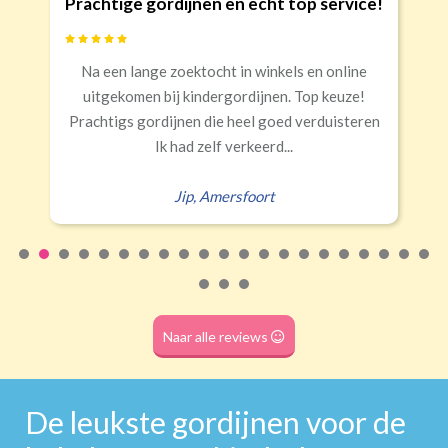
n en echt top service!
Goede kwaliteit 
Banaanvormig
cht in winkels en online
Snelle levering, alles 
€34,95 per stuk
dergordijnen. Top keuze!
Rails
Roede
Half verduisterend
Volledige verduisterend
die heel goed verduisteren
Erald
,
Zei
(wave plooi)
(tunnel)
lf verkeerd...
mersfoort
Roede
(dubbele tunnel)
Naar alle reviews
De leukste gordijnen voor de