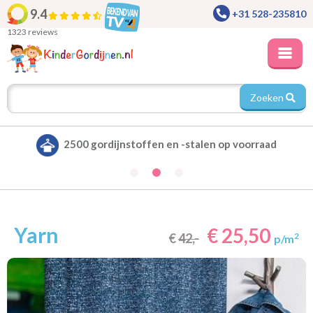
9.4
+31 528-235810
1323 reviews
Zoeken
Alle gordijnen verduisterend leverbaar
Yarn
€ 25,50
€
42,-
2
p/m