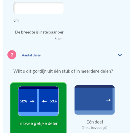
kindergordijnen voeren: een verschil van dag en nacht!
💤
cm
De breedte is instelbaar per
5 cm.
2
Aantal delen
Wilt u dit gordijn uit één stuk of in meerdere delen?
Eén deel
In twee gelijke delen
(links bevestigd)