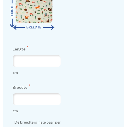
compleet te maken, kunnen bijpassende kussentjes worden mee
besteld. (Tip: bestel 2 kussentjes en ontvang de gordijnen gratis
thuis) Wil je de stof eerst zien en voelen voordat je een op maat
gemaakt gordijn bestelt? Dan kun je eerst een knipstaal
bestellen om de textuur en kleur te beoordelen. Staaltjes worden
dezelfde dag nog verzonden.
Lengte
We hebben bijna alle stoffen op voorraad, bestel daarom gerust
eerst een knipstaaltje.
Zo weet u precies met welke kleur en kwaliteit uw gordijnen
cm
worden gemaakt.
Breedte
Tip:
Laat voor aangename verduistering en isolatie de
kindergordijnen voeren: een verschil van dag en nacht!
💤
cm
De breedte is instelbaar per