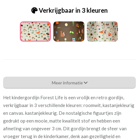
Verkrijgbaar in 3 kleuren
Bb_[C8]03717-01 Forest Life ecru
Meer informatie
Eigenschappen gordijnstof
Het kindergordijn Forest Life is een vrolijk en retro gordijn,
Artikelnummer
Bb_[C8]03717-01 Forest
verkrijgbaar in 3 verschillende kleuren: roomwit, kastanjekleurig
Life ecru
en canvas. kastanjekleurig. De nostalgische figuurtjes zijn
gedrukt op een mooie, matte kwaliteit stof en hebben een
Patroon:
32 cm
afmeting van ongeveer 3 cm. Dit gordijn brengt de sfeer van
vroeger terug in de kinderkamer, denk aan gezelligheid en
Stofbreedte:
140 cm