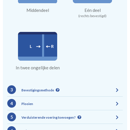
Middendeel
Eén deel
(rechts bevestigd)
In twee ongelijke delen
3
Bevestigingsmethode
4
Plooien
5
Verduisterende voering toevoegen?