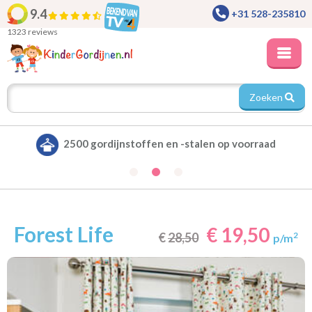
9.4
+31 528-235810
1323 reviews
Zoeken
aad
Alle gordijnen verduisterend leverbaar
Forest Life
€ 19,50
€
28,50
2
p/m