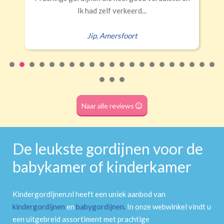
(wave plooi)
(tunnel)
Ik had zelf verkeerd...
Jip
,
Amersfoort
Roede
(dubbele tunnel)
Naar alle reviews
De leukste gordijnen voor de
babykamer of kinderkamer
Kindergordijnen.nl heeft een uniek aanbod van
kindergordijnen
en
babygordijnen
.
In onze webwinkel vindt u
een uitgebreid assortiment met prachtige