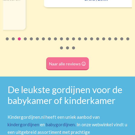
(wave plooi)
(tunnel)
Roede
(dubbele tunnel)
Naar alle reviews
De leukste gordijnen voor de
babykamer of kinderkamer
Kindergordijnen.nl heeft een uniek aanbod van
kindergordijnen
en
babygordijnen
.
In onze webwinkel vindt u
een uitgebreid assortiment met prachtige