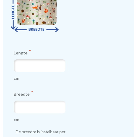
compleet te maken, kunnen bijpassende kussentjes worden mee
besteld. (Tip: bestel 2 kussentjes en ontvang de gordijnen gratis
thuis) Wil je de stof eerst zien en voelen voordat je een op maat
gemaakt gordijn bestelt? Dan kun je eerst een knipstaal
bestellen om de textuur en kleur te beoordelen. Staaltjes worden
dezelfde dag nog verzonden.
Lengte
We hebben bijna alle stoffen op voorraad, bestel daarom gerust
eerst een knipstaaltje.
Zo weet u precies met welke kleur en kwaliteit uw gordijnen
cm
worden gemaakt.
Breedte
Tip:
Laat voor aangename verduistering en isolatie de
kindergordijnen voeren: een verschil van dag en nacht!
💤
cm
De breedte is instelbaar per