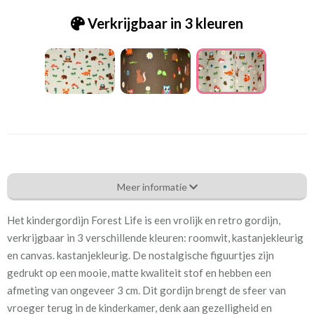
Verkrijgbaar in 3 kleuren
Bb_[C8]07263-01 Forest Life naturel
Meer informatie
Eigenschappen gordijnstof
Het kindergordijn Forest Life is een vrolijk en retro gordijn,
Artikelnummer
Bb_[C8]07263-01 Forest
verkrijgbaar in 3 verschillende kleuren: roomwit, kastanjekleurig
Life naturel
en canvas. kastanjekleurig. De nostalgische figuurtjes zijn
gedrukt op een mooie, matte kwaliteit stof en hebben een
Patroon:
32 cm
afmeting van ongeveer 3 cm. Dit gordijn brengt de sfeer van
vroeger terug in de kinderkamer, denk aan gezelligheid en
Stofbreedte:
140 cm