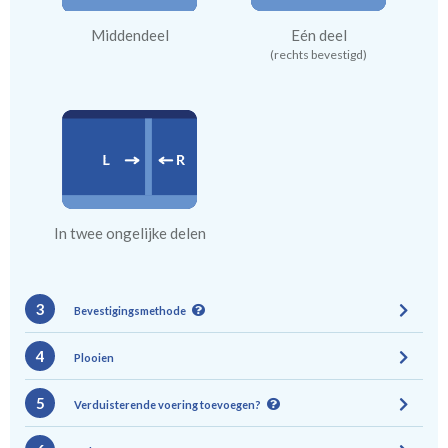
Middendeel
Eén deel
(rechts bevestigd)
In twee ongelijke delen
3
Bevestigingsmethode
4
Plooien
5
Verduisterende voering toevoegen?