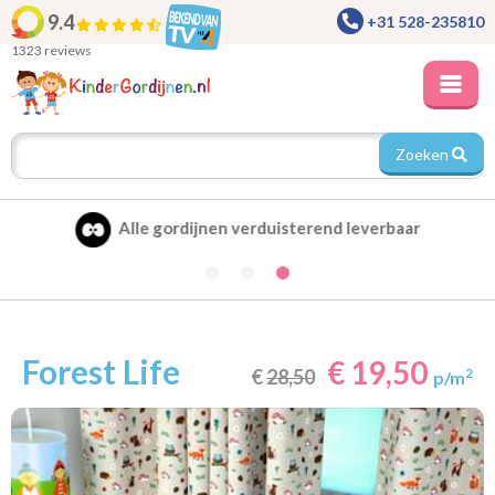
9.4
+31 528-235810
1323 reviews
Zoeken
Alle gordijnen verduisterend leverbaar
Forest Life
€ 19,50
€
28,50
2
p/m