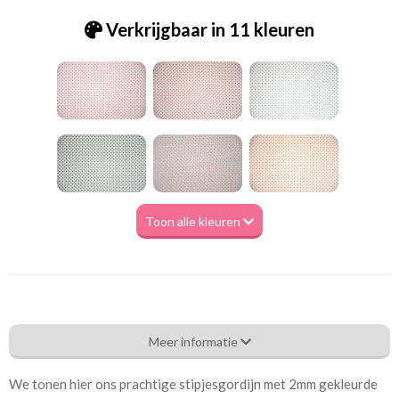
Verkrijgbaar in 11 kleuren
Toon alle kleuren
Be_[B5]1270 BB stip S wit-geel
Meer informatie
Eigenschappen gordijnstof
We tonen hier ons prachtige stipjesgordijn met 2mm gekleurde
Artikelnummer
Be_[B5]1270 BB stip S wit-