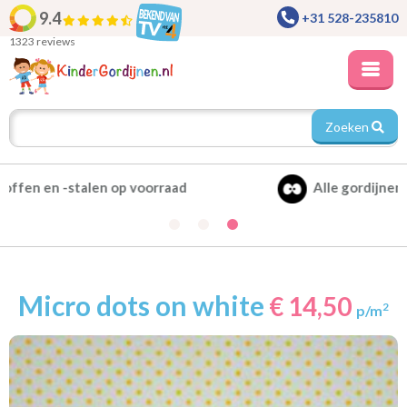
9.4
+31 528-235810
1323 reviews
Zoeken
Alle gordijnen verduisterend leverbaar
Micro dots on white
€ 14,50
2
p/m