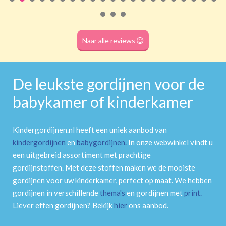
Roede
(dubbele tunnel)
Naar alle reviews
De leukste gordijnen voor de
babykamer of kinderkamer
Kindergordijnen.nl heeft een uniek aanbod van
kindergordijnen
en
babygordijnen
.
In onze webwinkel vindt u
een uitgebreid assortiment met prachtige
gordijnstoffen. Met deze stoffen maken we de mooiste
gordijnen voor uw kinderkamer, perfect op maat. We hebben
gordijnen in verschillende
thema's
en gordijnen met
print
.
Liever effen gordijnen? Bekijk
hier
ons aanbod.