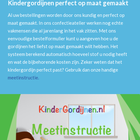
Kindergordijnen perfect op maat gemaakt
Al uw bestellingen worden door ons kundig en perfect op
maat gemaakt. In ons confectieatelier werken nog echte
vakmensen die al jarenlang in het vak zitten. Met ons
eenvoudige bestelformulier kunt u aangeven hoe u de
gordijnen het liefst op maat gemaakt wilt hebben. Het
systeem berekend automatisch hoeveel stof u nodig heeft
en wat de bijbehorende kosten zijn. Zeker weten dat het
kindergordijn perfect past? Gebruik dan onze handige
meetinstructie
.