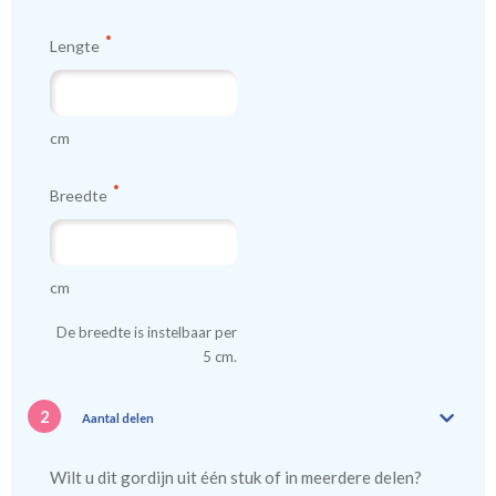
Lengte
cm
Breedte
cm
De breedte is instelbaar per
5 cm.
2
Aantal delen
Wilt u dit gordijn uit één stuk of in meerdere delen?