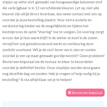
stipjes op witte stof, gemaakt van hoogwaardige katoenen stof
geel
die verkrijgbaar is in 12 verschillende kleuren. Let op, niet alle
kleuren zijn altijd direct leverbaar, dus neem contact met ons op
Patroon:
3 cm
voordat je jouw bestelling plaatst. Voor extra isolatie en
verduistering bieden we de mogelijkheid om tijdens het
Stofbreedte:
140 cm
bestelproces de optie "Voering" toe te voegen. De voering zorgt
ervoor dat je huis warm blijft in de winter en koel in de zomer,
Meestal eerder, maar houd
circa 1-2 weken
terwijl het ook geluidsisolerend werkt en verkleuring door
rekening met
zonlicht voorkomt. Wil je de stof liever eerst zien en voelen
voordat je een op maat gemaakt gordijn bestelt? Geen probleem!
Bestel een knipstaal om de textuur en kleur te beoordelen
We hebben bijna alle stoffen op voorraad, bestel daarom gerust
voordat je definitief beslist. Onze staaltjes worden doorgaans
eerst een knipstaaltje.
nog dezelfde dag verzonden. Heb je vragen of hulp nodig bij je
Zo weet u precies met welke kleur en kwaliteit uw gordijnen
bestelling? Ik sta altijd klaar om je te helpen!
worden gemaakt.
Bestel een knipstaal
Tip:
Laat voor aangename verduistering en isolatie de
kindergordijnen voeren: een verschil van dag en nacht!
💤