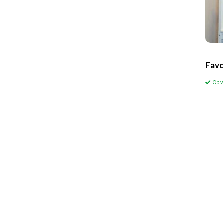
Favo
Op 