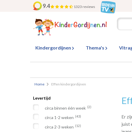
9.4
1323 reviews
Kindergordijnen
Thema's
Vitra
Home
Effen kindergordijnen
Ef
Levertijd
(2)
circa binnen één week
Er zi
(43)
circa 1-2 weken
juist
(12)
circa 2-3 weken
jeans