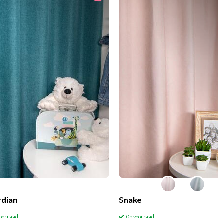
dian
Snake
voorraad
Op voorraad