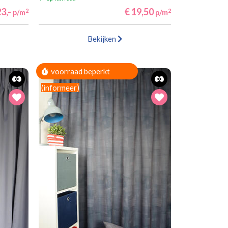
3,-
€ 19,50
2
2
p/m
p/m
Bekijken
voorraad beperkt
(informeer)