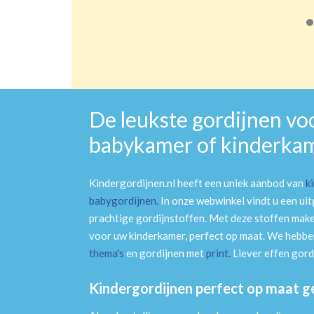
De leukste gordijnen vo
babykamer of kinderka
Kindergordijnen.nl heeft een uniek aanbod van
k
babygordijnen
.
In onze webwinkel vindt u een ui
prachtige gordijnstoffen. Met deze stoffen mak
voor uw kinderkamer, perfect op maat. We hebben
thema's
en gordijnen met
print
.
Liever effen gord
Kindergordijnen perfect op maat 