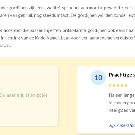
ndergordijnen zijn een kwaliteitsproduct van mooi afgewerkte, eerste
jaren van gebruik nog steeds intact. De gordijnen worden zonder ex
or accenten die passen bij effen ‘prikkelarme’ gordijnen ook eens na
 inrichting van de kinderkamer. Laat voor een aangename verduisteri
nacht.
echt top service!
Goede kwal
9
inkels en online uitgekomen
Snelle leveri
ze! Prachtigs gordijnen die
 zelf verkeerd...
Erald
,
Zeist