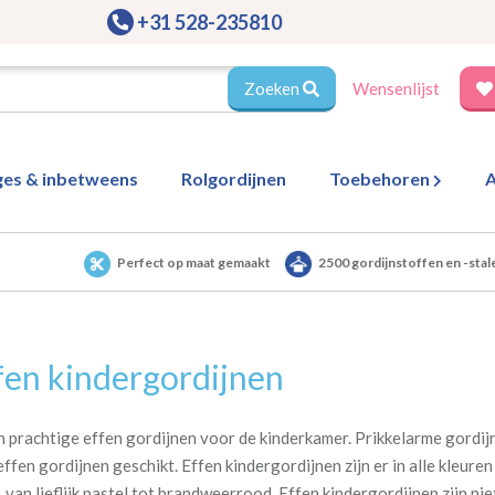
+31 528-235810
Zoeken
Wensenlijst
ges & inbetweens
Rolgordijnen
Toebehoren
A
Perfect op maat gemaakt
2500 gordijnstoffen en -stal
fen kindergordijnen
jn prachtige effen gordijnen voor de kinderkamer. Prikkelarme gordijn
 effen gordijnen geschikt. Effen kindergordijnen zijn er in alle kleur
, van lieflijk pastel tot brandweerrood.
Effen kindergordijnen zijn nie