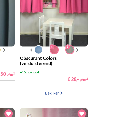
Obscurant Colors
(verduisterend)
Op voorraad
,50
2
p/m
€ 28,-
2
p/m
Bekijken