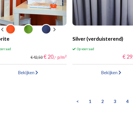
rite
Silver (verduisterend)
voorraad
Op voorraad
€ 20,-
€ 29
2
p/m
€ 42,50
Bekijken
Bekijken
<
1
2
3
4