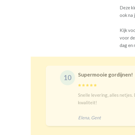
Deze ki
ook na 
Kijk vo
voor de
dag en 
Prachtige gordijnen en 
10
t en goeie
Na een lange zoektocht in w
bij kindergordijnen. Top keu
heel goed verduisteren Ik had
Jip
,
Amersfoort