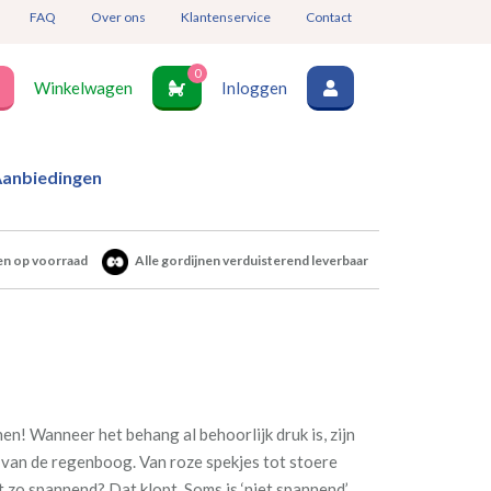
FAQ
Over ons
Klantenservice
Contact
0
Winkelwagen
Inloggen
anbiedingen
en op voorraad
Alle gordijnen verduisterend leverbaar
en! Wanneer het behang al behoorlijk druk is, zijn
en van de regenboog. Van roze spekjes tot stoere
t zo spannend? Dat klopt. Soms is ‘niet spannend’