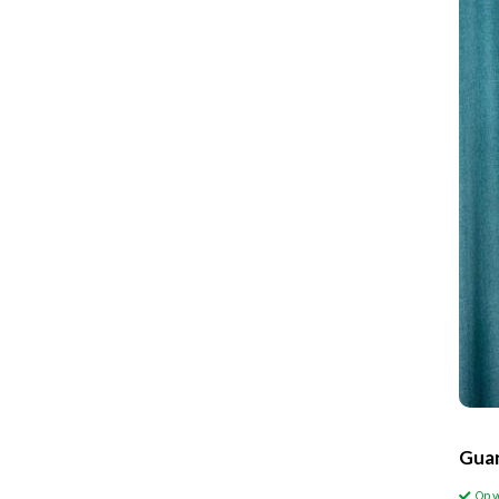
Guar
Op 