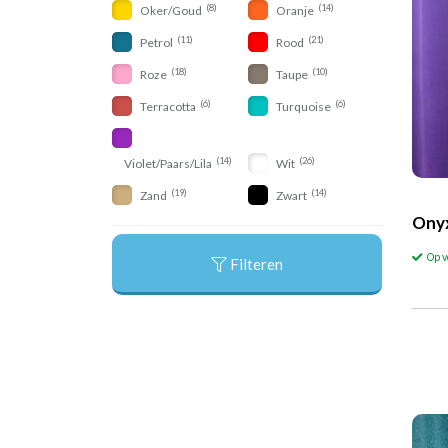
(8)
(14)
Oker/Goud
Oranje
(11)
(21)
Petrol
Rood
(18)
(10)
Roze
Taupe
(6)
(6)
Terracotta
Turquoise
(14)
(26)
Violet/Paars/Lila
Wit
(19)
(14)
Zand
Zwart
Onyx
Op 
Filteren