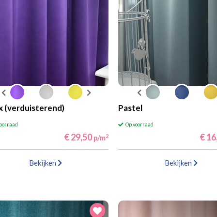
 (verduisterend)
Pastel
voorraad
Op voorraad
€ 29,50
€ 16
2
p/m
Bekijken
Bekijken