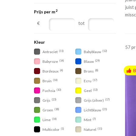
juist
2
Prijs per m
missc
€
tot
Kleur
57 p
(11)
(12)
Antraciet
Babyblauw
(14)
(29)
Babyroze
Blauw
B
(4)
(8)
Bordeaux
Brons
(14)
(17)
Bruin
Ecru
(10)
(13)
Fuchsia
Geel
(23)
(17)
Grijs
Grijs (zilver)
(18)
(21)
Groen
Lichtblauw
(14)
(7)
Lime
Mint
(1)
(11)
Multicolor
Naturel