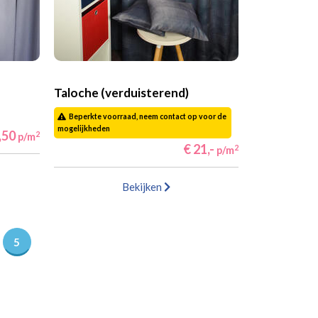
Taloche (verduisterend)
Beperkte voorraad, neem contact op voor de
mogelijkheden
,50
2
p/m
€ 21,-
2
p/m
Bekijken
5