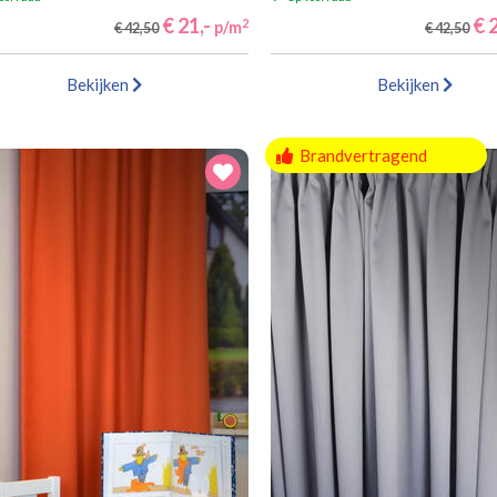
€ 21,-
€ 2
2
p/m
€ 42,50
€ 42,50
Bekijken
Bekijken
Brandvertragend