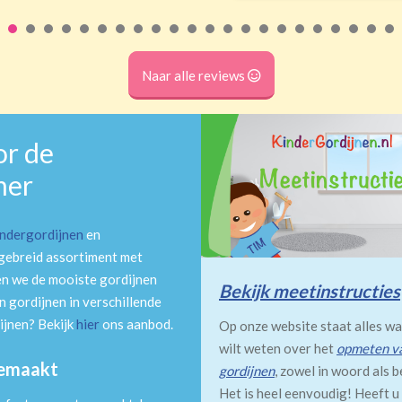
Naar alle reviews
or de
mer
indergordijnen
en
tgebreid assortiment met
en we de mooiste gordijnen
Bekijk meetinstructies
 gordijnen in verschillende
ijnen? Bekijk
hier
ons aanbod.
Op onze website staat alles wa
wilt weten over het
opmeten v
gemaakt
gordijnen
, zowel in woord als b
Het is heel eenvoudig! Heeft u