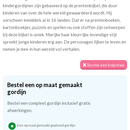
shepherd groen
kindergordijnen zijn gebaseerd op de prentenbijbel, die door
kinderen van over de hele wereld gewaardeerd wordt. Hij
Patroon:
64 cm
verscheen inmiddels al in 16 landen. Dat er na prentenboeken,
kartonboekjes, puzzels en spellen nu ook stoffen zijn ontworpen
Stofbreedte:
280 cm
bij deze bijbel is uniek. Marijke haar kleurrijke levendige stijl
spreekt jonge kinderen erg aan. De personages lijken te leven en
Meestal eerder, maar houd
circa 2-3 weken
nemen je mee in hun wereld vol verhalen.
rekening met
Materiaal:
Linnen en viscose
Bestel een knipstaal
Bestel een op maat gemaakt
We hebben bijna alle stoffen op voorraad, bestel daarom gerust
gordijn
eerst een knipstaaltje.
Zo weet u precies met welke kleur en kwaliteit uw gordijnen
Bestel een compleet gordijn inclusief gratis
worden gemaakt.
afwerkingen.
Tip:
Laat voor aangename verduistering en isolatie de
Een op maat gemaakt geplooid gordijn