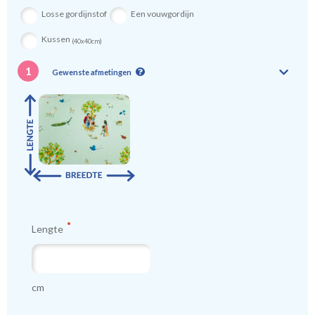
kindergordijnen voeren: een verschil van dag en nacht!
💤
Losse gordijnstof
Een vouwgordijn
Kussen
(40x40cm)
1
Gewenste afmetingen
Lengte
cm