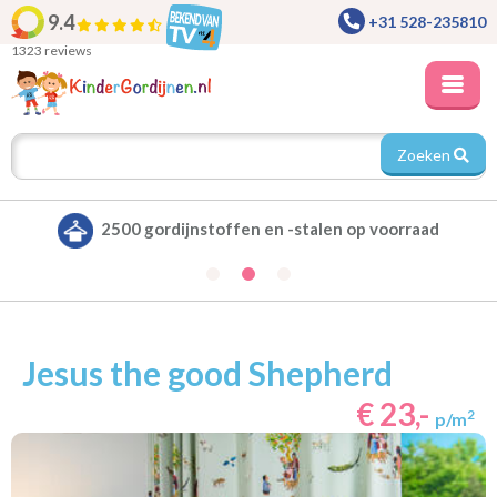
9.4
+31 528-235810
1323 reviews
Zoeken
Alle gordijnen verduisterend leverbaar
Jesus the good Shepherd
€ 23,-
2
p/m