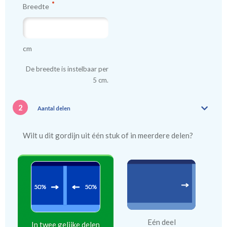
Breedte
cm
De breedte is instelbaar per
5 cm.
2
Aantal delen
Wilt u dit gordijn uit één stuk of in meerdere delen?
Eén deel
In twee gelijke delen