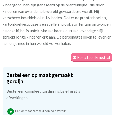
shepherd ecru
kindergordijnen zijn gebaseerd op de prentenbijbel, die door
kinderen van over de hele wereld gewaardeerd wordt. Hij
Patroon:
64 cm
verscheen inmiddels al in 16 landen. Dat er na prentenboeken,
kartonboekjes, puzzels en spellen nu ook stoffen zijn ontworpen
Stofbreedte:
280 cm
bij deze bijbel is uniek. Marijke haar kleurrijke levendige stijl
spreekt jonge kinderen erg aan. De personages lijken te leven en
Meestal eerder, maar houd
circa 2-3 weken
nemen je mee in hun wereld vol verhalen.
rekening met
Materiaal:
Linnen en viscose
Bestel een knipstaal
Bestel een op maat gemaakt
We hebben bijna alle stoffen op voorraad, bestel daarom gerust
gordijn
eerst een knipstaaltje.
Zo weet u precies met welke kleur en kwaliteit uw gordijnen
Bestel een compleet gordijn inclusief gratis
worden gemaakt.
afwerkingen.
Tip:
Laat voor aangename verduistering en isolatie de
Een op maat gemaakt geplooid gordijn