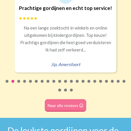
op service!
Goede kwaliteit en service!
Banaanvormig
s en online
Snelle levering, alles netjes aangek
€34,95 per stuk
 Top keuze!
Rails
Roede
Half verduisterend
Volledige verduisterend
 verduisteren
Erald
,
Zeist
(wave plooi)
(tunnel)
Roede
(dubbele tunnel)
Naar alle reviews
De leukste gordijnen voor de