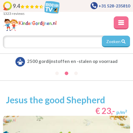
9.4
+31 528-235810
1323 reviews
Zoeken
Alle gordijnen verduisterend leverbaar
Jesus the good Shepherd
€ 23,-
2
p/m