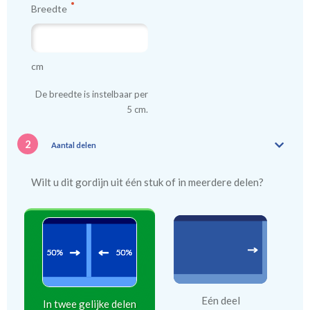
Breedte
cm
De breedte is instelbaar per
5 cm.
2
Aantal delen
Wilt u dit gordijn uit één stuk of in meerdere delen?
Eén deel
In twee gelijke delen