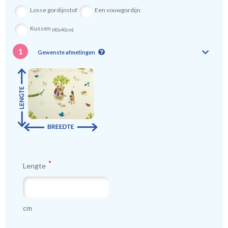
kindergordijnen voeren: een verschil van dag en nacht!
💤
Losse gordijnstof
Een vouwgordijn
Kussen
(40x40cm)
1
Gewenste afmetingen
Lengte
cm