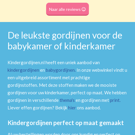
Roede
(dubbele tunnel)
Naar alle reviews
De leukste gordijnen voor de
babykamer of kinderkamer
Kindergordijnen.nl heeft een uniek aanbod van
kindergordijnen
en
babygordijnen
.
In onze webwinkel vindt u
een uitgebreid assortiment met prachtige
gordijnstoffen. Met deze stoffen maken we de mooiste
gordijnen voor uw kinderkamer, perfect op maat. We hebben
gordijnen in verschillende
thema's
en gordijnen met
print
.
Liever effen gordijnen? Bekijk
hier
ons aanbod.
Kindergordijnen perfect op maat gemaakt
Al uw bestellingen worden door ons kundig en perfect op