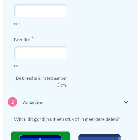
cm
Breedte
cm
De breedte is instelbaar per
5 cm.
2
Aantal delen
Wilt u dit gordijn uit één stuk of in meerdere delen?