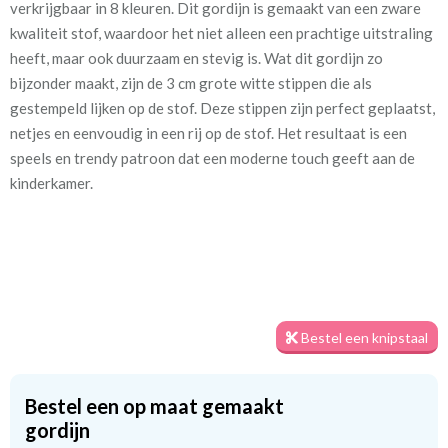
verkrijgbaar in 8 kleuren. Dit gordijn is gemaakt van een zware
kwaliteit stof, waardoor het niet alleen een prachtige uitstraling
Patroon:
16 cm
heeft, maar ook duurzaam en stevig is. Wat dit gordijn zo
bijzonder maakt, zijn de 3 cm grote witte stippen die als
Stofbreedte:
140 cm
gestempeld lijken op de stof. Deze stippen zijn perfect geplaatst,
netjes en eenvoudig in een rij op de stof. Het resultaat is een
Mate van verduistering:
Geen (voering optioneel
speels en trendy patroon dat een moderne touch geeft aan de
tijdens bestelproces)
kinderkamer.
Meestal eerder, maar houd
circa 2-3 weken
rekening met
Materiaal:
100% katoen
Bestel een knipstaal
We hebben bijna alle stoffen op voorraad, bestel daarom gerust
eerst een knipstaaltje.
Bestel een op maat gemaakt
Zo weet u precies met welke kleur en kwaliteit uw gordijnen
gordijn
worden gemaakt.