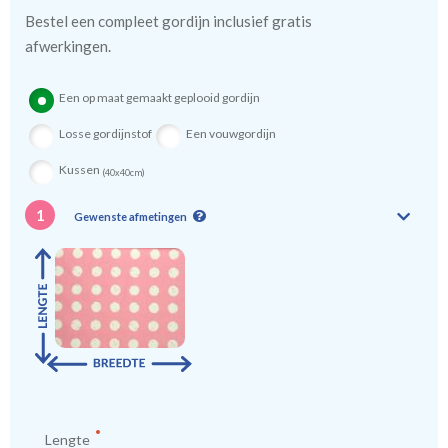
Bestel een compleet gordijn inclusief gratis
Tip:
Laat voor aangename verduistering en isolatie de
afwerkingen.
kindergordijnen voeren: een verschil van dag en nacht!
💤
Een op maat gemaakt geplooid gordijn
Losse gordijnstof
Een vouwgordijn
Kussen
(40x40cm)
1
Gewenste afmetingen
Lengte