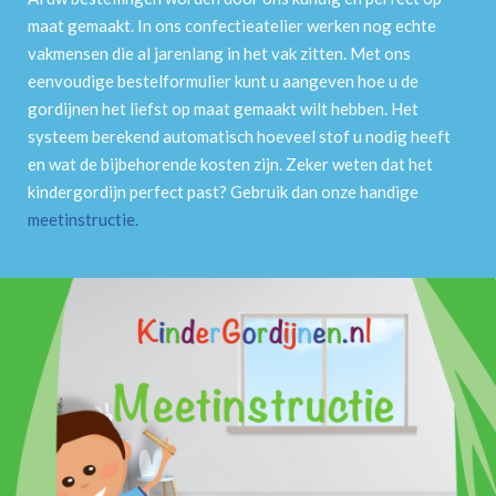
maat gemaakt. In ons confectieatelier werken nog echte
vakmensen die al jarenlang in het vak zitten. Met ons
eenvoudige bestelformulier kunt u aangeven hoe u de
gordijnen het liefst op maat gemaakt wilt hebben. Het
systeem berekend automatisch hoeveel stof u nodig heeft
en wat de bijbehorende kosten zijn. Zeker weten dat het
kindergordijn perfect past? Gebruik dan onze handige
meetinstructie
.