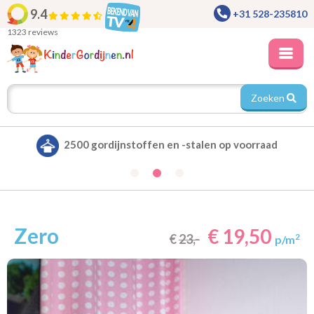
9.4
+31 528-235810
1323 reviews
Zoeken
Alle gordijnen verduisterend leverbaar
Zero
€ 19,50
€
23,-
2
p/m