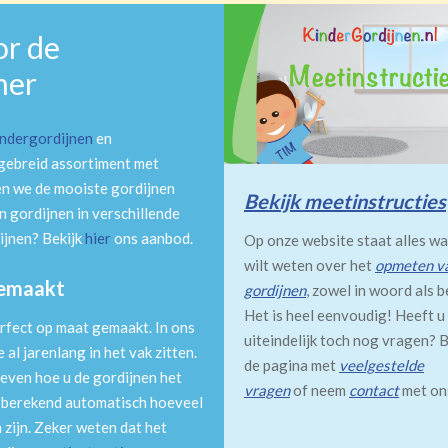
or de
mer
indergordijnen
en
tgebreid assortiment met
en we de mooiste gordijnen
Bekijk meetinstructies
 gordijnen in verschillende
ijnen? Bekijk
hier
ons aanbod.
Op onze website staat alles wa
wilt weten over het
opmeten v
gemaakt
gordijnen
, zowel in woord als b
Het is heel eenvoudig! Heeft u
rfect op maat gemaakt. In ons
uiteindelijk toch nog vragen? B
al jarenlang in het vak zitten.
de pagina met
veelgestelde
even hoe u de gordijnen het
vragen
of neem
contact
met on
m berekend automatisch hoeveel
 zijn. Zeker weten dat het