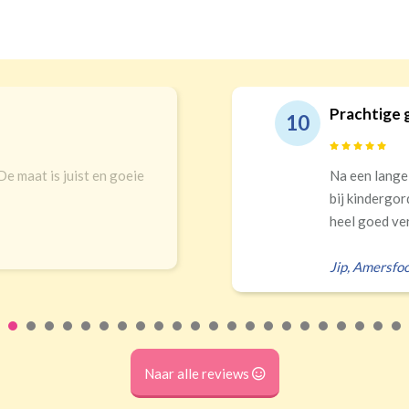
rachtige gordijnen en echt top service!
 een lange zoektocht in winkels en online uitgekomen
j kindergordijnen. Top keuze! Prachtigs gordijnen die
el goed verduisteren Ik had zelf verkeerd...
p
,
Amersfoort
Naar alle reviews