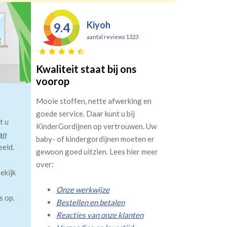
Kiyoh
9.4
aantal reviews 1323
Kwaliteit staat bij ons
voorop
Mooie stoffen, nette afwerking en
goede service. Daar kunt u bij
t u
KinderGordijnen op vertrouwen. Uw
an
baby- of kindergordijnen moeten er
eeld.
gewoon goed uitzien. Lees hier meer
over:
ekijk
Onze werkwijze
s op.
Bestellen en betalen
Reacties van onze klanten