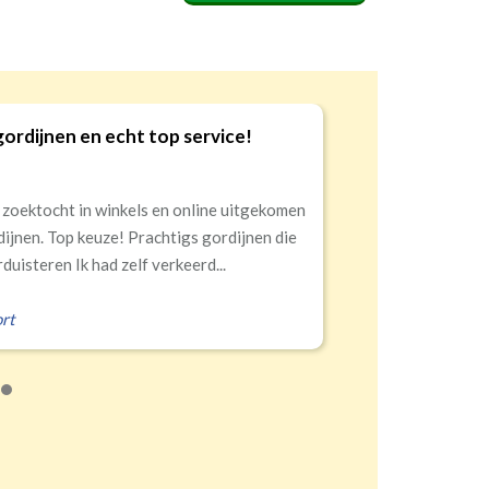
Goede kwaliteit en service!
9
Snelle levering, alles netjes aangekomen
Erald
,
Zeist