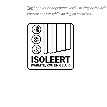
Tip:
Laat voor aangename verduistering en isolatie
voeren: een verschil van dag en nacht!
💤