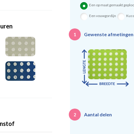
Een op maat gemaakt geploo
Een vouwgordijn
Kus
euren
Gewenste afmetinge
1
Aantal delen
2
nstof