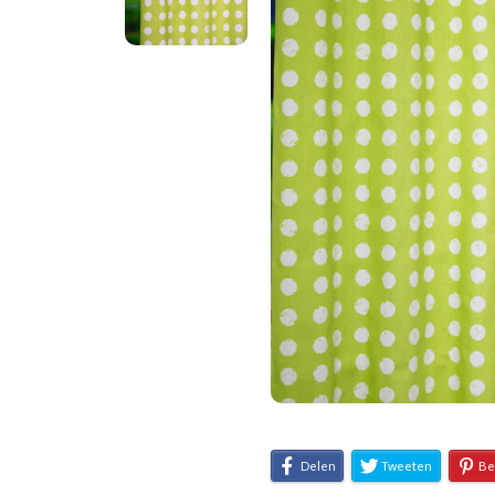
Delen
Tweeten
Be