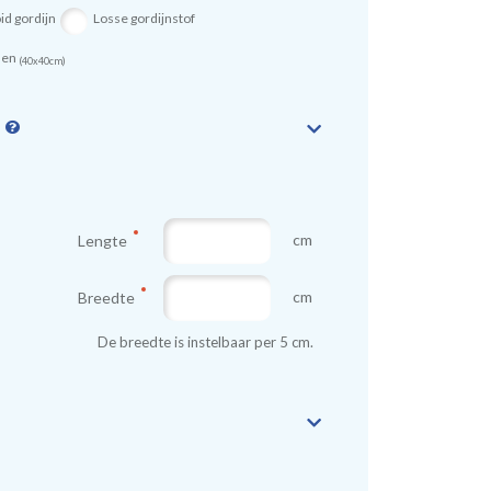
id gordijn
Losse gordijnstof
sen
(40x40cm)
n
cm
Lengte
cm
Breedte
De breedte is instelbaar per 5 cm.