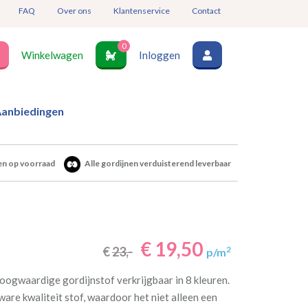
FAQ
Over ons
Klantenservice
Contact
0
Winkelwagen
Inloggen
anbiedingen
en op voorraad
Alle gordijnen verduisterend leverbaar
€ 19,50
€
23,-
2
p/m
oogwaardige gordijnstof verkrijgbaar in 8 kleuren.
ware kwaliteit stof, waardoor het niet alleen een