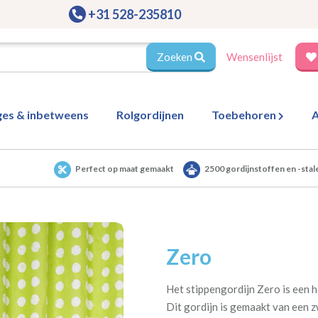
+31 528-235810
Zoeken
Wensenlijst
ges & inbetweens
Rolgordijnen
Toebehoren
A
Perfect op maat gemaakt
2500 gordijnstoffen en -stal
Zero
Het stippengordijn Zero is een h
Dit gordijn is gemaakt van een z