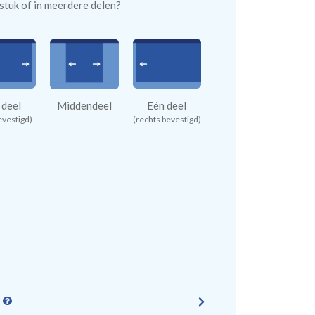
n stuk of in meerdere delen?
 deel
Middendeel
Eén deel
evestigd)
(rechts bevestigd)