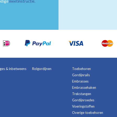
andige
meetinstructie
.
ages & inbetweens
Rolgordijnen
Toebehoren
Gordijnrails
Embrasses
Embrassehaken
Trekstangen
Gordijnroedes
Voeringstoffen
Overige toebehoren