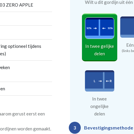
Wilt u dit gordijn uit éé
603 ZERO APPLE
Eén
In twee gelijke
ing optioneel tijdens
(links b
delen
es)
weken
oen
In twee
ongelijke
daarom gerust eerst een
delen
Bevestigingsmethode
3
 gordijnen worden gemaakt.