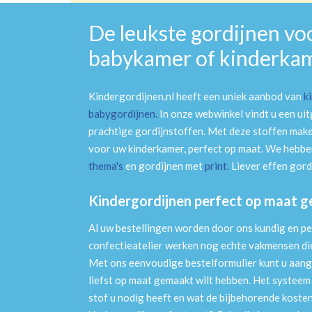
De leukste gordijnen vo
babykamer of kinderka
Kindergordijnen.nl heeft een uniek aanbod van
k
babygordijnen
.
In onze webwinkel vindt u een ui
prachtige gordijnstoffen. Met deze stoffen mak
voor uw kinderkamer, perfect op maat. We hebben
thema's
en gordijnen met
print
.
Liever effen gord
Kindergordijnen perfect op maat 
Al uw bestellingen worden door ons kundig en pe
confectieatelier werken nog echte vakmensen die 
Met ons eenvoudige bestelformulier kunt u aang
liefst op maat gemaakt wilt hebben. Het systee
stof u nodig heeft en wat de bijbehorende kosten