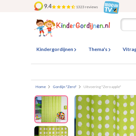
9.4
1323 reviews
Kindergordijnen
Thema's
Vitra
Home
Gordijn "Zero"
Uitvoering "Zero apple"