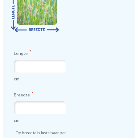
Lengte
cm
Breedte
cm
De breedte is instelbaar per