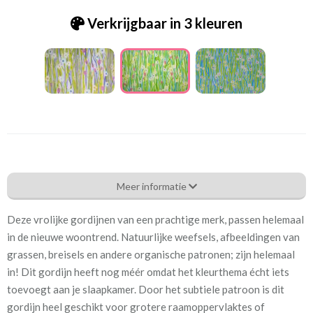
Verkrijgbaar in 3 kleuren
Pt.5870-204 spring daisy rose
Meer informatie
Eigenschappen gordijnstof
Deze vrolijke gordijnen van een prachtige merk, passen helemaal
Artikelnummer
Pt.5870-204 spring daisy
in de nieuwe woontrend. Natuurlijke weefsels, afbeeldingen van
rose
grassen, breisels en andere organische patronen; zijn helemaal
in! Dit gordijn heeft nog méér omdat het kleurthema écht iets
Patroon:
64 cm
toevoegt aan je slaapkamer. Door het subtiele patroon is dit
gordijn heel geschikt voor grotere raamoppervlaktes of
Stofbreedte:
137 cm