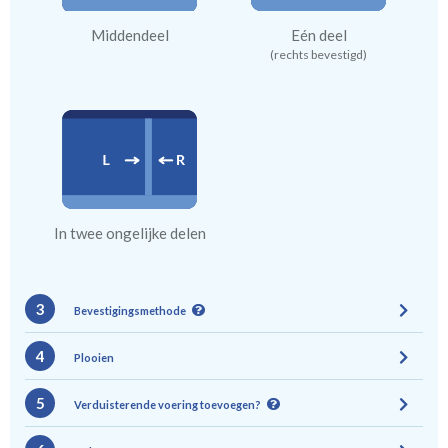
Middendeel
Eén deel
(rechts bevestigd)
In twee ongelijke delen
3
Bevestigingsmethode
4
Plooien
5
Verduisterende voering toevoegen?