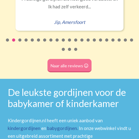
(wave plooi)
(tunnel)
erd...
ort
Roede
(dubbele tunnel)
Naar alle reviews
De leukste gordijnen voor de
babykamer of kinderkamer
Kindergordijnen.nl heeft een uniek aanbod van
kindergordijnen
en
babygordijnen
.
In onze webwinkel vindt u
een uitgebreid assortiment met prachtige