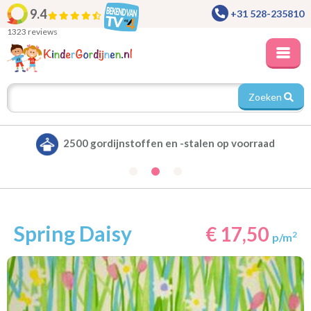
9.4
+31 528-235810
1323 reviews
Zoeken
Alle gordijnen verduisterend leverbaar
Spring Daisy
€ 17,50
2
p/m