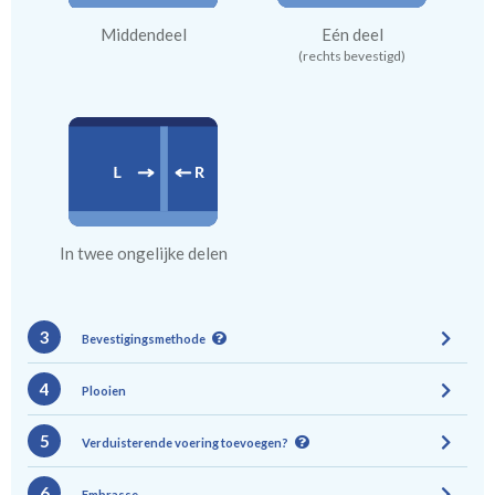
Middendeel
Eén deel
(rechts bevestigd)
In twee ongelijke delen
3
Bevestigingsmethode
4
Plooien
5
Verduisterende voering toevoegen?
6
Embrasse