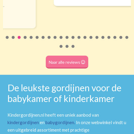
Roede
(dubbele tunnel)
Naar alle reviews
De leukste gordijnen voor de
babykamer of kinderkamer
Kindergordijnen.nl heeft een uniek aanbod van
kindergordijnen
en
babygordijnen
.
In onze webwinkel vindt u
een uitgebreid assortiment met prachtige