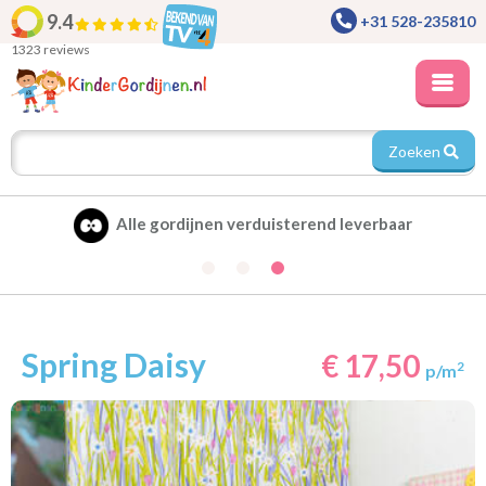
9.4
+31 528-235810
1323 reviews
Zoeken
Alle gordijnen verduisterend leverbaar
Spring Daisy
€ 17,50
2
p/m