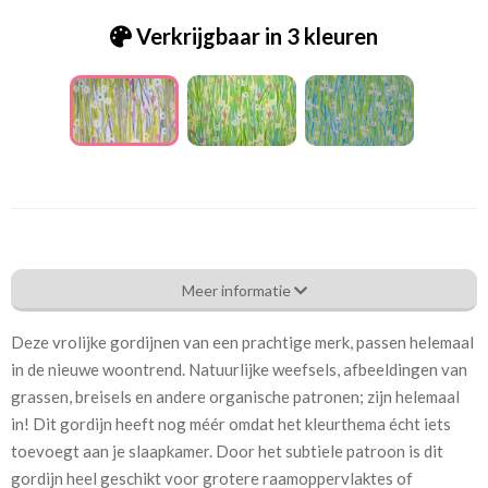
Verkrijgbaar in 3 kleuren
Pt.5870-348 spring daisy summer
Meer informatie
Eigenschappen gordijnstof
Deze vrolijke gordijnen van een prachtige merk, passen helemaal
Artikelnummer
Pt.5870-348 spring daisy
in de nieuwe woontrend. Natuurlijke weefsels, afbeeldingen van
summer
grassen, breisels en andere organische patronen; zijn helemaal
in! Dit gordijn heeft nog méér omdat het kleurthema écht iets
Patroon:
64 cm
toevoegt aan je slaapkamer. Door het subtiele patroon is dit
gordijn heel geschikt voor grotere raamoppervlaktes of
Stofbreedte:
137 cm