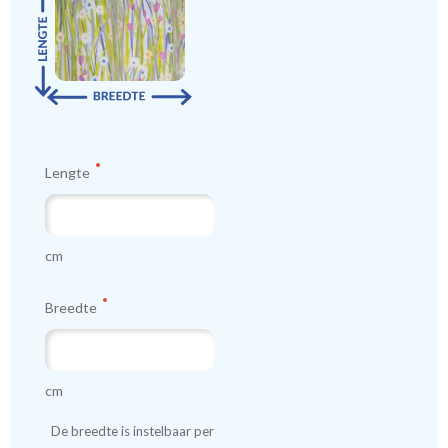
Lengte
cm
Breedte
cm
De breedte is instelbaar per