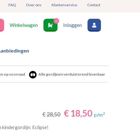
FAQ
Over ons
Klantenservice
Contact
0
Winkelwagen
Inloggen
anbiedingen
en op voorraad
Alle gordijnen verduisterend leverbaar
€ 18,50
€
28,50
2
p/m
 kindergordijn: Eclipse!