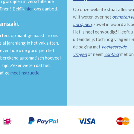
 gordijnen in verschillende
ijnen? Bekijk
hier
ons aanbod.
Op onze website staat alles wa
wilt weten over het
opmeten v
gemaakt
gordijnen
, zowel in woord als b
Het is heel eenvoudig! Heeft u
rfect op maat gemaakt. In ons
uiteindelijk toch nog vragen? B
al jarenlang in het vak zitten.
de pagina met
veelgestelde
even hoe u de gordijnen het
vragen
of neem
contact
met on
m berekend automatisch hoeveel
 zijn. Zeker weten dat het
andige
meetinstructie
.