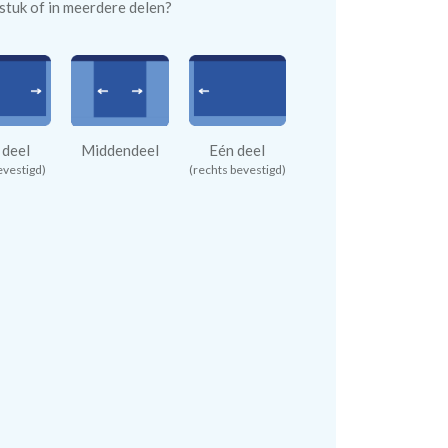
n stuk of in meerdere delen?
 deel
Middendeel
Eén deel
evestigd)
(rechts bevestigd)