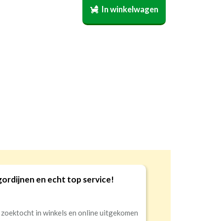
art
Half
Volledige
per stuk
€34,95 per stuk
In winkelwagen
)
.
sterend
verduisterend
verduisterend
n echt top service!
Goede kw
9
 winkels en online uitgekomen
Snelle lev