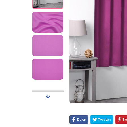
Delen
Tweeten
Be