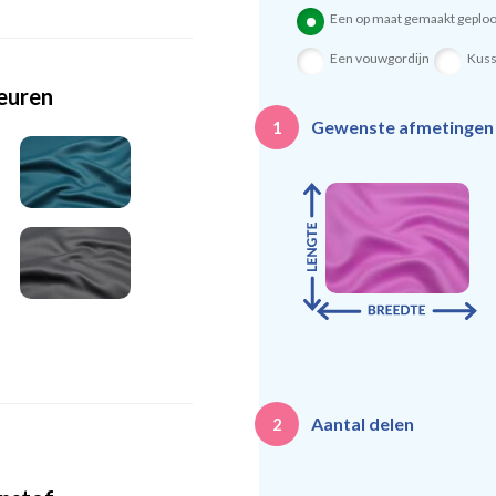
Een op maat gemaakt geploo
Een vouwgordijn
Kus
leuren
Gewenste afmetinge
1
Aantal delen
2