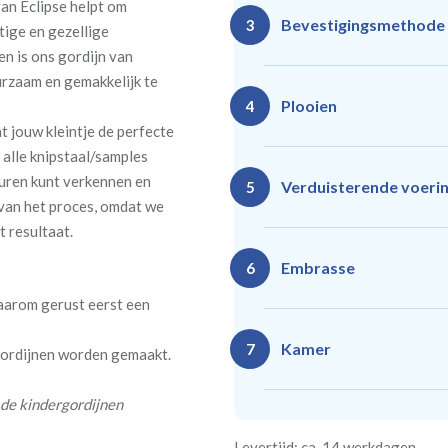
an Eclipse helpt om
Bevestigingsmethode
3
tige en gezellige
n is ons gordijn van
rzaam en gemakkelijk te
Plooien
4
at jouw kleintje de perfecte
alle knipstaal/samples
euren kunt verkennen en
Ro
Rails
Verduisterende voeri
5
(zeil
p van het proces, omdat we
(incl. verstelbare
40
gordijnhaken)
t resultaat.
Gevoerde gordijnen zorg
Vlind
Enkele plooi
Embrasse
6
(meest 
Daarnaast vormt een voe
daarom gerust eerst een
isoleert kou, warmte en g
Kamer
7
 gordijnen worden gemaakt.
Rails
Ro
 de kindergordijnen
(wave plooi)
(tu
Bestelt u meerdere gordij
Re
Geen
Levertijd: ca. 14 werkdagen
kamer is bestemd. Wij ver