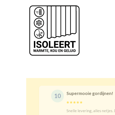
Supermooie gordijnen!
10
Snelle levering, alles netjes. De maat is ju