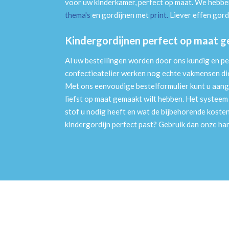
voor uw kinderkamer, perfect op maat. We hebben
thema's
en gordijnen met
print
.
Liever effen gord
Kindergordijnen perfect op maat 
Al uw bestellingen worden door ons kundig en pe
confectieatelier werken nog echte vakmensen die 
Met ons eenvoudige bestelformulier kunt u aang
liefst op maat gemaakt wilt hebben. Het systee
stof u nodig heeft en wat de bijbehorende kosten
kindergordijn perfect past? Gebruik dan onze h