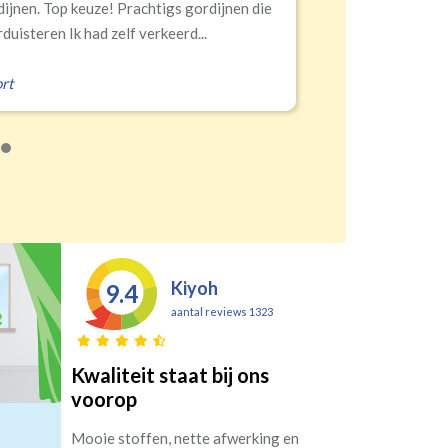
euze! Prachtigs gordijnen die
had zelf verkeerd...
Erald
,
Zei
Kiyoh
9.4
aantal reviews 1323
Kwaliteit staat bij ons
voorop
Mooie stoffen, nette afwerking en