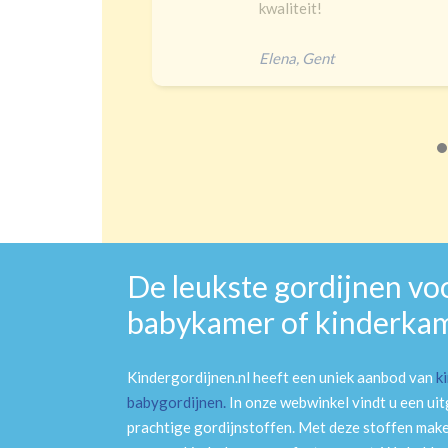
kwaliteit!
Elena
,
Gent
De leukste gordijnen vo
babykamer of kinderka
Kindergordijnen.nl heeft een uniek aanbod van
k
babygordijnen
.
In onze webwinkel vindt u een ui
prachtige gordijnstoffen. Met deze stoffen mak