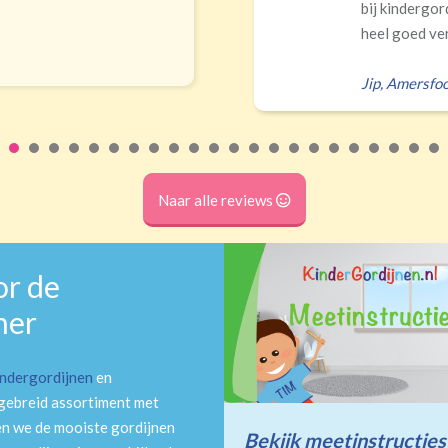
bij kindergordijnen. Top k
heel goed verduisteren Ik 
Jip
,
Amersfoort
Naar alle reviews
or de
mer
indergordijnen
en
tgebreid assortiment met
en we de mooiste gordijnen
Bekijk meetinstructies