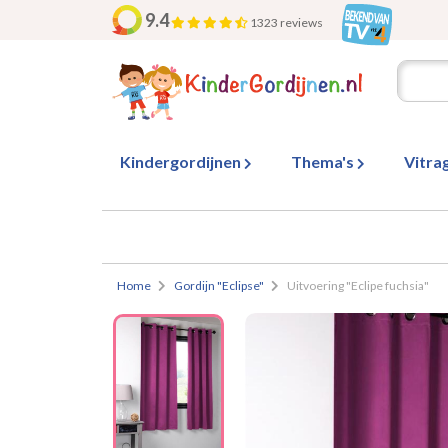
9.4
1323 reviews
Kindergordijnen
Thema's
Vitra
Home
Gordijn "Eclipse"
Uitvoering "Eclipe fuchsia"