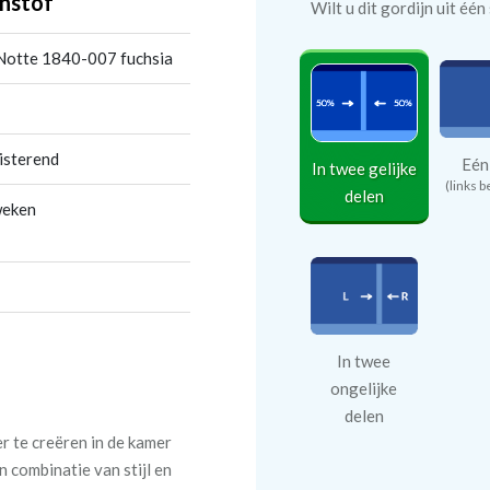
nstof
Wilt u dit gordijn uit éé
-Notte 1840-007 fuchsia
isterend
Eén
In twee gelijke
(links b
delen
weken
In twee
ongelijke
delen
er te creëren in de kamer
combinatie van stijl en