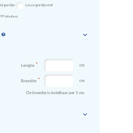
id gordijn
Losse gordijnstof
sen
(40x40cm)
n
cm
Lengte
cm
Breedte
De breedte is instelbaar per 5 cm.