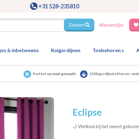
+31 528-235810
Zoeken
Wensenlijst
ges & inbetweens
Rolgordijnen
Toebehoren
A
Perfect op maat gemaakt
2500 gordijnstoffen en -stal
Eclipse
🌙 Welkom bij het meest gekozen