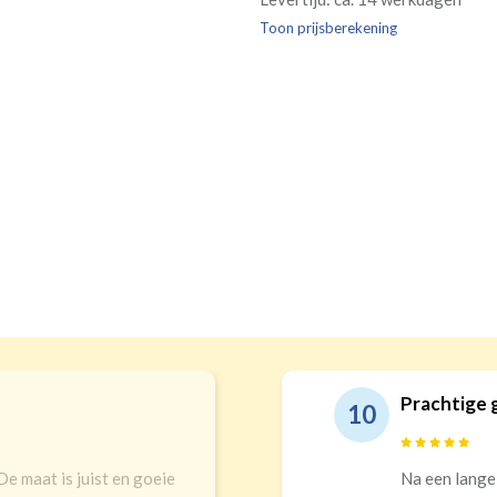
Kw
Geen extra
€24,95 
verplicht, maar wel handig
Toon prijsberekening
verdui
verduistering
Prachtige gordijnen e
10
ist en goeie
Na een lange zoektocht in