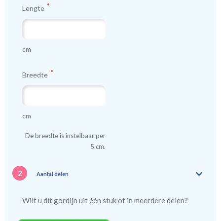
Lengte
kindergordijnen voeren: een verschil van dag en nacht!
💤
cm
Breedte
cm
De breedte is instelbaar per
5 cm.
2
Aantal delen
Wilt u dit gordijn uit één stuk of in meerdere delen?