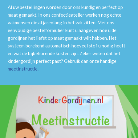
Al uw bestellingen worden door ons kundig en perfect op
maat gemaakt. In ons confectieatelier werken nog echte
vakmensen die al jarenlang in het vak zitten. Met ons
eenvoudige bestelformulier kunt u aangeven hoe u de
gordijnen het liefst op maat gemaakt wilt hebben. Het
systeem berekend automatisch hoeveel stof u nodig heeft
en wat de bijbehorende kosten zijn. Zeker weten dat het
kindergordijn perfect past? Gebruik dan onze handige
meetinstructie
.