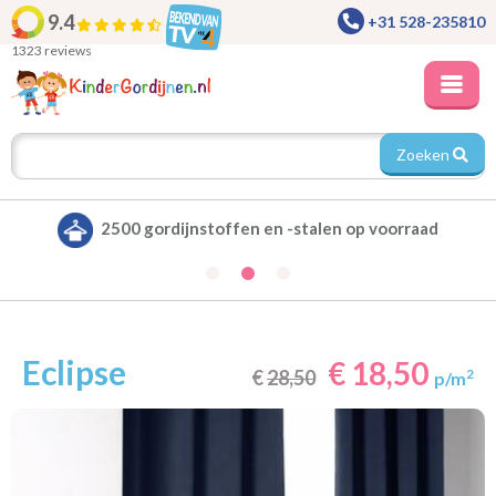
9.4
+31 528-235810
1323 reviews
Zoeken
Alle gordijnen verduisterend leverbaar
Eclipse
€ 18,50
€
28,50
2
p/m