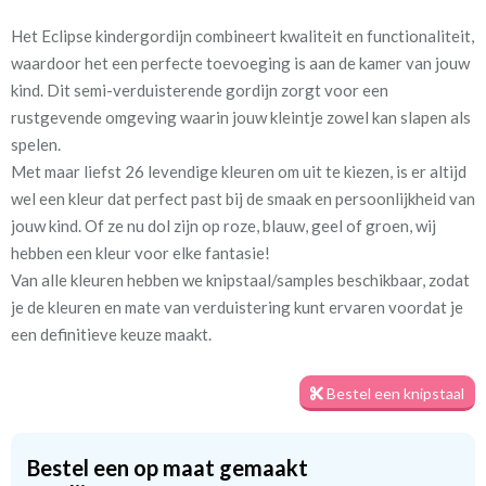
marine
Het Eclipse kindergordijn combineert kwaliteit en functionaliteit,
waardoor het een perfecte toevoeging is aan de kamer van jouw
Stofbreedte:
140 cm
kind. Dit semi-verduisterende gordijn zorgt voor een
rustgevende omgeving waarin jouw kleintje zowel kan slapen als
Mate van verduistering:
Half verduisterend
spelen.
Met maar liefst 26 levendige kleuren om uit te kiezen, is er altijd
Meestal eerder, maar houd
circa 1-2 weken
wel een kleur dat perfect past bij de smaak en persoonlijkheid van
rekening met
jouw kind. Of ze nu dol zijn op roze, blauw, geel of groen, wij
Materiaal:
Polyester
hebben een kleur voor elke fantasie!
Van alle kleuren hebben we knipstaal/samples beschikbaar, zodat
je de kleuren en mate van verduistering kunt ervaren voordat je
een definitieve keuze maakt.
Bestel een knipstaal
We begrijpen hoe belangrijk het is om de juiste sfeer te creëren
in de kamer van jouw kind. Daarom hebben we gezorgd voor een
combinatie van stijl en functionaliteit. Het semi-verduisterende
Bestel een op maat gemaakt
ontwerp van Eclipse helpt om overtollig licht buiten te houden,