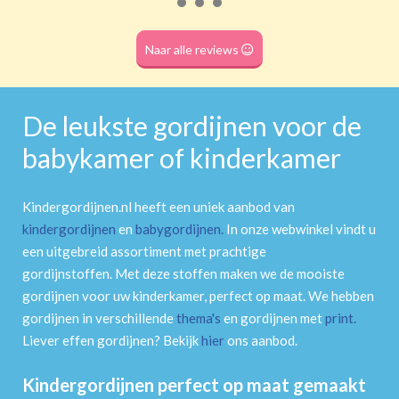
Roede
(dubbele tunnel)
Naar alle reviews
De leukste gordijnen voor de
babykamer of kinderkamer
Kindergordijnen.nl heeft een uniek aanbod van
kindergordijnen
en
babygordijnen
.
In onze webwinkel vindt u
een uitgebreid assortiment met prachtige
gordijnstoffen. Met deze stoffen maken we de mooiste
gordijnen voor uw kinderkamer, perfect op maat. We hebben
gordijnen in verschillende
thema's
en gordijnen met
print
.
Liever effen gordijnen? Bekijk
hier
ons aanbod.
Kindergordijnen perfect op maat gemaakt