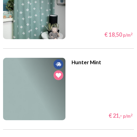
€ 18,50
2
p/m
Hunter Mint
€ 21,-
2
p/m