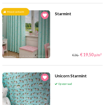
Meest verkocht
Starmint
€ 19,50
2
p/m
€ 26,-
Unicorn Starmint
Op voorraad