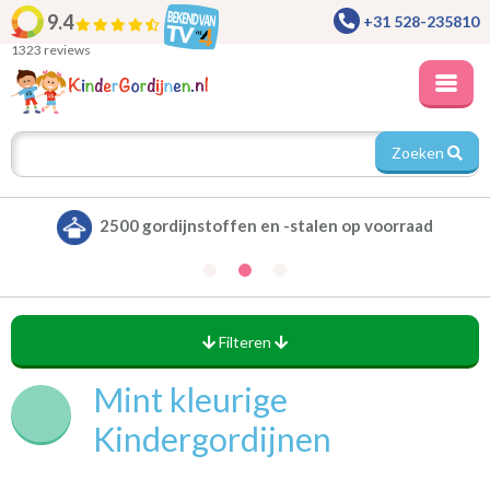
9.4
+31 528-235810
1323 reviews
Zoeken
Alle gordijnen verduisterend leverbaar
Filteren
Mint kleurige
Kindergordijnen