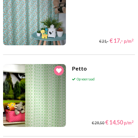
€ 17,-
2
p/m
€ 21,-
Petto
Op voorraad
€ 14,50
2
p/m
€ 29,50