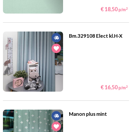
€ 18,50
2
p/m
Bm.329108 Elect kl.H-X
€ 16,50
2
p/m
Manon plus mint