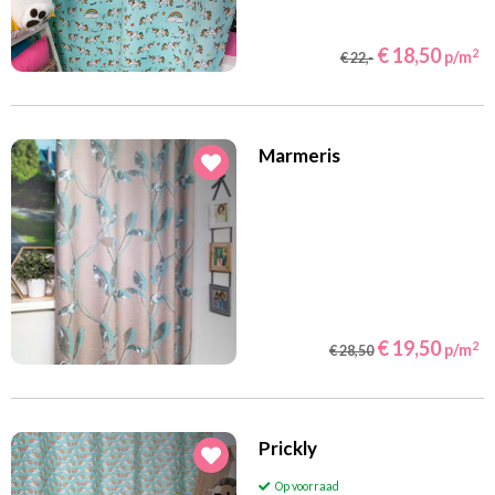
€ 18,50
2
p/m
€ 22,-
Marmeris
€ 19,50
2
p/m
€ 28,50
Prickly
Op voorraad