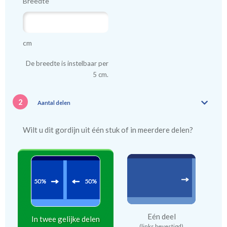
Breedte
cm
De breedte is instelbaar per
5 cm.
2
Aantal delen
Wilt u dit gordijn uit één stuk of in meerdere delen?
Eén deel
In twee gelijke delen
(links bevestigd)