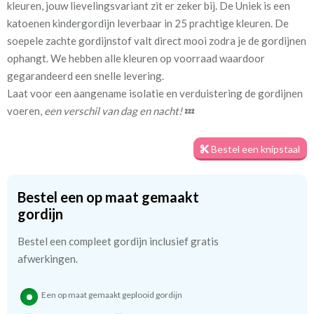
kleuren, jouw lievelingsvariant zit er zeker bij. De Uniek is een
katoenen kindergordijn leverbaar in 25 prachtige kleuren. De
Stofbreedte:
140 cm
soepele zachte gordijnstof valt direct mooi zodra je de gordijnen
ophangt. We hebben alle kleuren op voorraad waardoor
Meestal eerder, maar houd
circa 1-2 weken
gegarandeerd een snelle levering.
rekening met
Laat voor een aangename isolatie en verduistering de gordijnen
voeren,
een verschil van dag en nacht!
💤
Materiaal:
Katoen
Bestel een knipstaal
We hebben bijna alle stoffen op voorraad, bestel daarom gerust
eerst een knipstaaltje.
Bestel een op maat gemaakt
Zo weet u precies met welke kleur en kwaliteit uw gordijnen
gordijn
worden gemaakt.
Bestel een compleet gordijn inclusief gratis
Tip:
afwerkingen.
Laat voor aangename verduistering en isolatie de
kindergordijnen voeren: een verschil van dag en nacht!
💤
Een op maat gemaakt geplooid gordijn