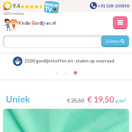
9.4
+31 528-235810
1323 reviews
Zoeken
Alle gordijnen verduisterend leverbaar
Uniek
€ 19,50
€
25,50
2
p/m