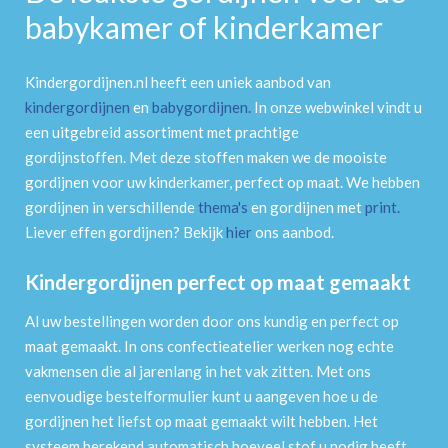
babykamer of kinderkamer
Kindergordijnen.nl heeft een uniek aanbod van
kindergordijnen
en
babygordijnen
.
In onze webwinkel vindt u
een uitgebreid assortiment met prachtige
gordijnstoffen. Met deze stoffen maken we de mooiste
gordijnen voor uw kinderkamer, perfect op maat. We hebben
gordijnen in verschillende
thema's
en gordijnen met
print
.
Liever effen gordijnen? Bekijk
hier
ons aanbod.
Kindergordijnen perfect op maat gemaakt
Al uw bestellingen worden door ons kundig en perfect op
maat gemaakt. In ons confectieatelier werken nog echte
vakmensen die al jarenlang in het vak zitten. Met ons
eenvoudige bestelformulier kunt u aangeven hoe u de
gordijnen het liefst op maat gemaakt wilt hebben. Het
systeem berekend automatisch hoeveel stof u nodig heeft