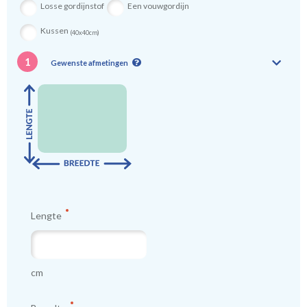
Losse gordijnstof
Een vouwgordijn
Kussen
(40x40cm)
1
Gewenste afmetingen
Lengte
cm