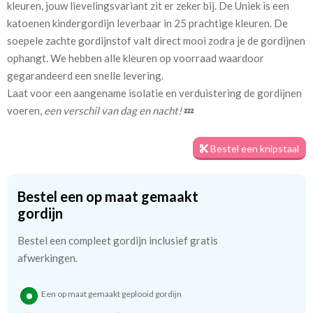
kleuren, jouw lievelingsvariant zit er zeker bij. De Uniek is een
katoenen kindergordijn leverbaar in 25 prachtige kleuren. De
Stofbreedte:
140 cm
soepele zachte gordijnstof valt direct mooi zodra je de gordijnen
ophangt. We hebben alle kleuren op voorraad waardoor
Meestal eerder, maar houd
circa 1-2 weken
gegarandeerd een snelle levering.
rekening met
Laat voor een aangename isolatie en verduistering de gordijnen
voeren,
een verschil van dag en nacht!
💤
Materiaal:
Katoen
Bestel een knipstaal
We hebben bijna alle stoffen op voorraad, bestel daarom gerust
eerst een knipstaaltje.
Bestel een op maat gemaakt
Zo weet u precies met welke kleur en kwaliteit uw gordijnen
gordijn
worden gemaakt.
Bestel een compleet gordijn inclusief gratis
Tip:
afwerkingen.
Laat voor aangename verduistering en isolatie de
kindergordijnen voeren: een verschil van dag en nacht!
💤
Een op maat gemaakt geplooid gordijn