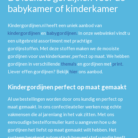
babykamer of kinderkamer
Kindergordijnen.nl heeft een uniek aanbod van
kindergordijnen
en
babygordijnen
.
In onze webwinkel vindt u
een uitgebreid assortiment met prachtige
gordijnstoffen. Met deze stoffen maken we de mooiste
gordijnen voor uw kinderkamer, perfect op maat. We hebben
gordijnen in verschillende
thema's
en gordijnen met
print
.
Liever effen gordijnen? Bekijk
hier
ons aanbod.
Kindergordijnen perfect op maat gemaakt
Al uw bestellingen worden door ons kundig en perfect op
maat gemaakt. In ons confectieatelier werken nog echte
vakmensen die al jarenlang in het vak zitten. Met ons
eenvoudige bestelformulier kunt u aangeven hoe u de
gordijnen het liefst op maat gemaakt wilt hebben. Het
systeem berekend automatisch hoeveel stof u nodig heeft