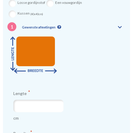
Losse gordijnstof
Een vouwgordijn
Kussen
(40x40cm)
1
Gewenste afmetingen
Lengte
cm