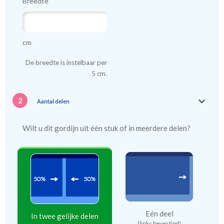
Breedte
cm
De breedte is instelbaar per
5 cm.
2
Aantal delen
Wilt u dit gordijn uit één stuk of in meerdere delen?
Eén deel
In twee gelijke delen
(links bevestigd)