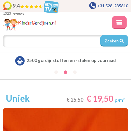
9.4
+31 528-235810
1323 reviews
Zoeken
Alle gordijnen verduisterend leverbaar
Uniek
€ 19,50
€
25,50
2
p/m