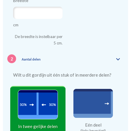
Breedte
cm
De breedte is instelbaar per
5 cm.
2
Aantal delen
Wilt u dit gordijn uit één stuk of in meerdere delen?
Eén deel
In twee gelijke delen
(links bevestigd)