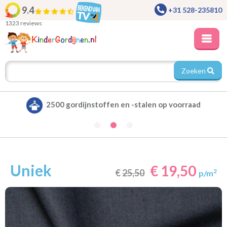
9.4
+31 528-235810
1323 reviews
Zoeken
Alle gordijnen verduisterend leverbaar
Uniek
€ 19,50
€
25,50
2
p/m