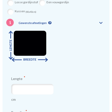
Losse gordijnstof
Een vouwgordijn
Kussen
(40x40cm)
1
Gewenste afmetingen
Lengte
cm