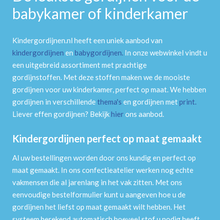
babykamer of kinderkamer
Kindergordijnen.nl heeft een uniek aanbod van
kindergordijnen
en
babygordijnen
.
In onze webwinkel vindt u
een uitgebreid assortiment met prachtige
gordijnstoffen. Met deze stoffen maken we de mooiste
gordijnen voor uw kinderkamer, perfect op maat. We hebben
gordijnen in verschillende
thema's
en gordijnen met
print
.
Liever effen gordijnen? Bekijk
hier
ons aanbod.
Kindergordijnen perfect op maat gemaakt
Al uw bestellingen worden door ons kundig en perfect op
maat gemaakt. In ons confectieatelier werken nog echte
vakmensen die al jarenlang in het vak zitten. Met ons
eenvoudige bestelformulier kunt u aangeven hoe u de
gordijnen het liefst op maat gemaakt wilt hebben. Het
systeem berekend automatisch hoeveel stof u nodig heeft