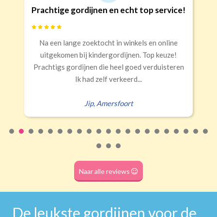
 service!
Goede kwaliteit en service!
Banaanvormig
en online
Snelle levering, alles netjes aangekome
€34,95 per stuk
p keuze!
Rails
Roede
Half verduisterend
Volledige verduisterend
rduisteren
Erald
,
Zeist
(wave plooi)
(tunnel)
Roede
(dubbele tunnel)
Naar alle reviews
De leukste gordijnen voor de