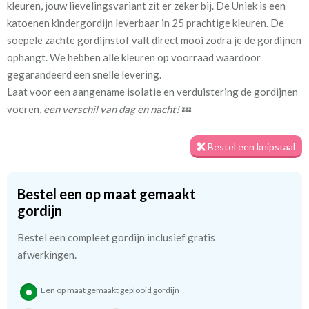
kleuren, jouw lievelingsvariant zit er zeker bij. De Uniek is een
katoenen kindergordijn leverbaar in 25 prachtige kleuren. De
Stofbreedte:
140 cm
soepele zachte gordijnstof valt direct mooi zodra je de gordijnen
ophangt. We hebben alle kleuren op voorraad waardoor
Meestal eerder, maar houd
circa 1-2 weken
gegarandeerd een snelle levering.
rekening met
Laat voor een aangename isolatie en verduistering de gordijnen
voeren,
een verschil van dag en nacht!
💤
Materiaal:
Katoen
Bestel een knipstaal
We hebben bijna alle stoffen op voorraad, bestel daarom gerust
eerst een knipstaaltje.
Bestel een op maat gemaakt
Zo weet u precies met welke kleur en kwaliteit uw gordijnen
gordijn
worden gemaakt.
Bestel een compleet gordijn inclusief gratis
Tip:
afwerkingen.
Laat voor aangename verduistering en isolatie de
kindergordijnen voeren: een verschil van dag en nacht!
💤
Een op maat gemaakt geplooid gordijn