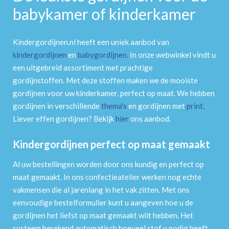
babykamer of kinderkamer
Kindergordijnen.nl heeft een uniek aanbod van
kindergordijnen
en
babygordijnen
.
In onze webwinkel vindt u
een uitgebreid assortiment met prachtige
gordijnstoffen. Met deze stoffen maken we de mooiste
gordijnen voor uw kinderkamer, perfect op maat. We hebben
gordijnen in verschillende
thema's
en gordijnen met
print
.
Liever effen gordijnen? Bekijk
hier
ons aanbod.
Kindergordijnen perfect op maat gemaakt
Al uw bestellingen worden door ons kundig en perfect op
maat gemaakt. In ons confectieatelier werken nog echte
vakmensen die al jarenlang in het vak zitten. Met ons
eenvoudige bestelformulier kunt u aangeven hoe u de
gordijnen het liefst op maat gemaakt wilt hebben. Het
systeem berekend automatisch hoeveel stof u nodig heeft