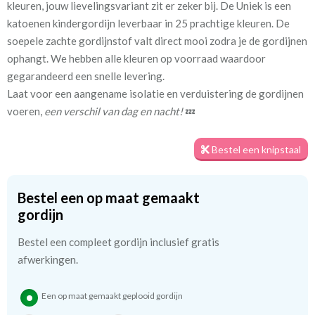
kleuren, jouw lievelingsvariant zit er zeker bij. De Uniek is een
katoenen kindergordijn leverbaar in 25 prachtige kleuren. De
Stofbreedte:
140 cm
soepele zachte gordijnstof valt direct mooi zodra je de gordijnen
ophangt. We hebben alle kleuren op voorraad waardoor
Meestal eerder, maar houd
circa 1-2 weken
gegarandeerd een snelle levering.
rekening met
Laat voor een aangename isolatie en verduistering de gordijnen
voeren,
een verschil van dag en nacht!
💤
Materiaal:
Katoen
Bestel een knipstaal
We hebben bijna alle stoffen op voorraad, bestel daarom gerust
eerst een knipstaaltje.
Bestel een op maat gemaakt
Zo weet u precies met welke kleur en kwaliteit uw gordijnen
gordijn
worden gemaakt.
Bestel een compleet gordijn inclusief gratis
Tip:
afwerkingen.
Laat voor aangename verduistering en isolatie de
kindergordijnen voeren: een verschil van dag en nacht!
💤
Een op maat gemaakt geplooid gordijn