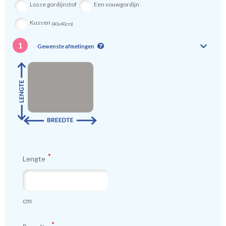
Losse gordijnstof
Een vouwgordijn
Kussen
(40x40cm)
1
Gewenste afmetingen
Lengte
cm