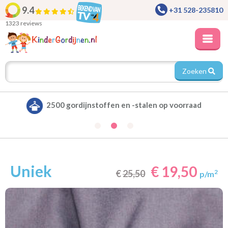
9.4
+31 528-235810
1323 reviews
Zoeken
orraad
Alle gordijnen verduisterend leverbaa
Uniek
€ 19,50
€
25,50
2
p/m