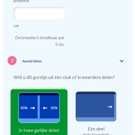
Breedte
cm
De breedte is instelbaar per
5 cm.
2
Aantal delen
Wilt u dit gordijn uit één stuk of in meerdere delen?
Eén deel
In twee gelijke delen
(links bevestigd)