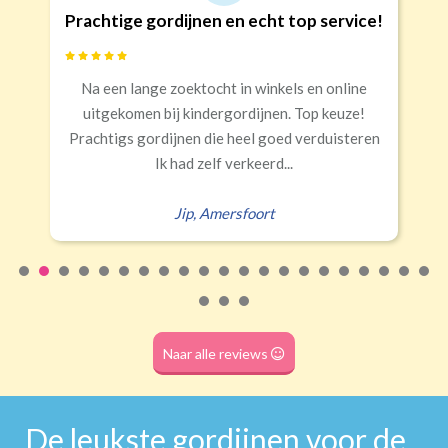
Prachtige gordijnen en echt top service!
Banaanvormig
Na een lange zoektocht in winkels en online
€34,95 per stuk
uitgekomen bij kindergordijnen. Top keuze!
Rails
Roede
Half verduisterend
Volledige verduisterend
Prachtigs gordijnen die heel goed verduisteren
(wave plooi)
(tunnel)
Ik had zelf verkeerd...
Jip
,
Amersfoort
Roede
(dubbele tunnel)
Naar alle reviews
De leukste gordijnen voor de