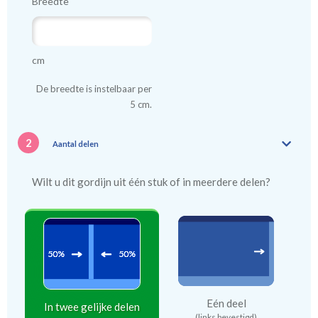
Breedte
cm
De breedte is instelbaar per
5 cm.
2
Aantal delen
Wilt u dit gordijn uit één stuk of in meerdere delen?
Eén deel
In twee gelijke delen
(links bevestigd)