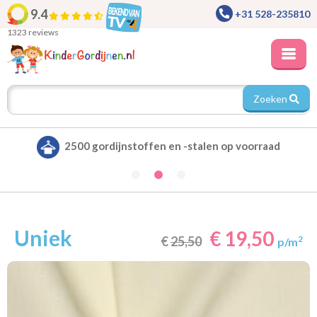
9.4
+31 528-235810
1323 reviews
Zoeken
Alle gordijnen verduisterend leverbaar
Uniek
€ 19,50
€
25,50
2
p/m