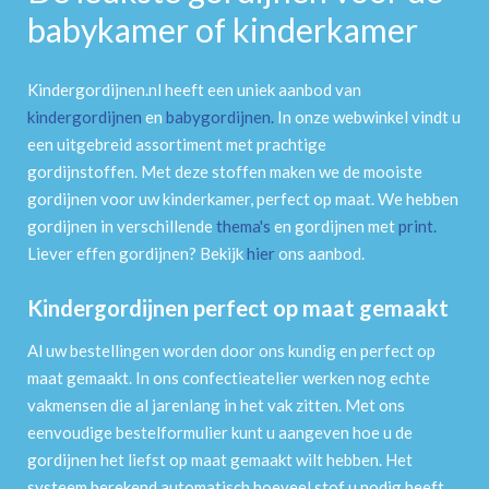
babykamer of kinderkamer
Kindergordijnen.nl heeft een uniek aanbod van
kindergordijnen
en
babygordijnen
.
In onze webwinkel vindt u
een uitgebreid assortiment met prachtige
gordijnstoffen. Met deze stoffen maken we de mooiste
gordijnen voor uw kinderkamer, perfect op maat. We hebben
gordijnen in verschillende
thema's
en gordijnen met
print
.
Liever effen gordijnen? Bekijk
hier
ons aanbod.
Kindergordijnen perfect op maat gemaakt
Al uw bestellingen worden door ons kundig en perfect op
maat gemaakt. In ons confectieatelier werken nog echte
vakmensen die al jarenlang in het vak zitten. Met ons
eenvoudige bestelformulier kunt u aangeven hoe u de
gordijnen het liefst op maat gemaakt wilt hebben. Het
systeem berekend automatisch hoeveel stof u nodig heeft