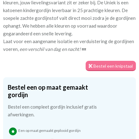
kleuren, jouw lievelingsvariant zit er zeker bij. De Uniek is een
katoenen kindergordijn leverbaar in 25 prachtige kleuren. De
Stofbreedte:
140 cm
soepele zachte gordijnstof valt direct mooi zodra je de gordijnen
ophangt. We hebben alle kleuren op voorraad waardoor
Meestal eerder, maar houd
circa 1-2 weken
gegarandeerd een snelle levering.
rekening met
Laat voor een aangename isolatie en verduistering de gordijnen
voeren,
een verschil van dag en nacht!
💤
Materiaal:
Katoen
Bestel een knipstaal
We hebben bijna alle stoffen op voorraad, bestel daarom gerust
eerst een knipstaaltje.
Bestel een op maat gemaakt
Zo weet u precies met welke kleur en kwaliteit uw gordijnen
gordijn
worden gemaakt.
Bestel een compleet gordijn inclusief gratis
Tip:
afwerkingen.
Laat voor aangename verduistering en isolatie de
kindergordijnen voeren: een verschil van dag en nacht!
💤
Een op maat gemaakt geplooid gordijn