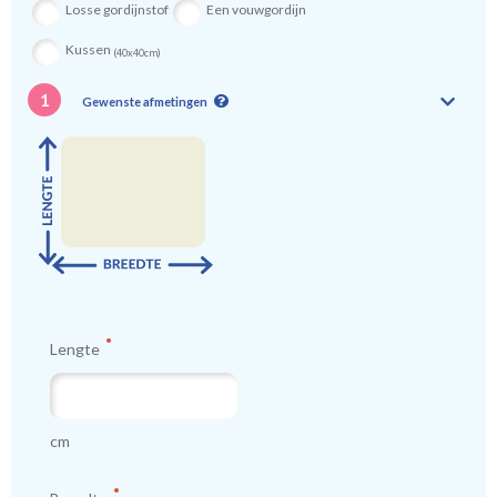
Losse gordijnstof
Een vouwgordijn
Kussen
(40x40cm)
1
Gewenste afmetingen
Lengte
cm