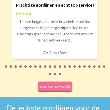
op service!
Goede kwaliteit en service!
Banaanvormig
s en online
Snelle levering, alles netjes aangek
€34,95 per stuk
 Top keuze!
Rails
Roede
Half verduisterend
Volledige verduisterend
 verduisteren
Erald
,
Zeist
(wave plooi)
(tunnel)
Roede
(dubbele tunnel)
Naar alle reviews
De leukste gordijnen voor de