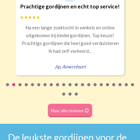
n en echt top service!
Goede kwaliteit 
Banaanvormig
cht in winkels en online
Snelle levering, alles 
€34,95 per stuk
dergordijnen. Top keuze!
Rails
Roede
Half verduisterend
Volledige verduisterend
die heel goed verduisteren
Erald
,
Zei
(wave plooi)
(tunnel)
lf verkeerd...
mersfoort
Roede
(dubbele tunnel)
Naar alle reviews
De leukste gordijnen voor de