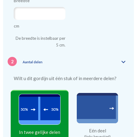
Breedte
cm
De breedte is instelbaar per
5 cm.
2
Aantal delen
Wilt u dit gordijn uit één stuk of in meerdere delen?
Eén deel
In twee gelijke delen
(links bevestigd)