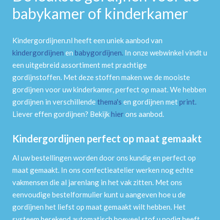
babykamer of kinderkamer
Kindergordijnen.nl heeft een uniek aanbod van
kindergordijnen
en
babygordijnen
.
In onze webwinkel vindt u
een uitgebreid assortiment met prachtige
gordijnstoffen. Met deze stoffen maken we de mooiste
gordijnen voor uw kinderkamer, perfect op maat. We hebben
gordijnen in verschillende
thema's
en gordijnen met
print
.
Liever effen gordijnen? Bekijk
hier
ons aanbod.
Kindergordijnen perfect op maat gemaakt
Al uw bestellingen worden door ons kundig en perfect op
maat gemaakt. In ons confectieatelier werken nog echte
vakmensen die al jarenlang in het vak zitten. Met ons
eenvoudige bestelformulier kunt u aangeven hoe u de
gordijnen het liefst op maat gemaakt wilt hebben. Het
systeem berekend automatisch hoeveel stof u nodig heeft