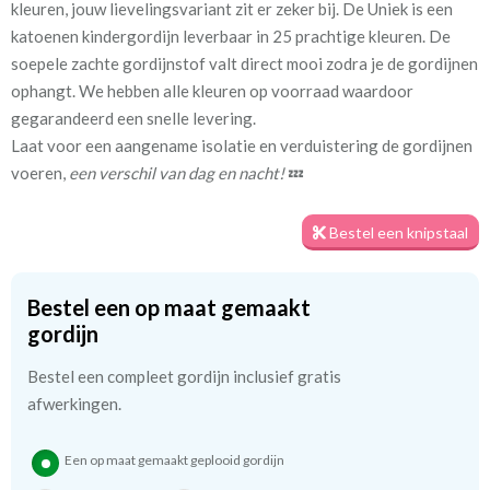
kleuren, jouw lievelingsvariant zit er zeker bij. De Uniek is een
katoenen kindergordijn leverbaar in 25 prachtige kleuren. De
Stofbreedte:
140 cm
soepele zachte gordijnstof valt direct mooi zodra je de gordijnen
ophangt. We hebben alle kleuren op voorraad waardoor
Meestal eerder, maar houd
circa 1-2 weken
gegarandeerd een snelle levering.
rekening met
Laat voor een aangename isolatie en verduistering de gordijnen
voeren,
een verschil van dag en nacht!
💤
Materiaal:
Katoen
Bestel een knipstaal
We hebben bijna alle stoffen op voorraad, bestel daarom gerust
eerst een knipstaaltje.
Bestel een op maat gemaakt
Zo weet u precies met welke kleur en kwaliteit uw gordijnen
gordijn
worden gemaakt.
Bestel een compleet gordijn inclusief gratis
Tip:
afwerkingen.
Laat voor aangename verduistering en isolatie de
kindergordijnen voeren: een verschil van dag en nacht!
💤
Een op maat gemaakt geplooid gordijn