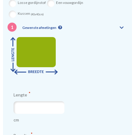
Losse gordijnstof
Een vouwgordijn
Kussen
(40x40cm)
1
Gewenste afmetingen
Lengte
cm