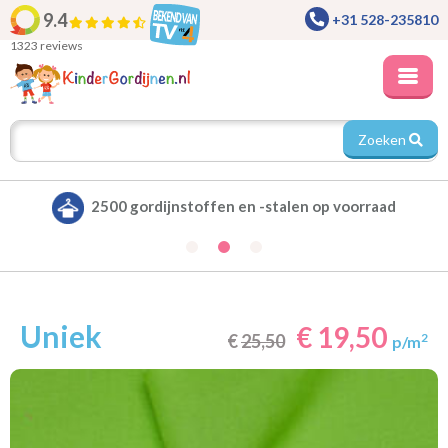
9.4
+31 528-235810
1323 reviews
Zoeken
Alle gordijnen verduisterend leverbaar
Uniek
€ 19,50
€
25,50
2
p/m