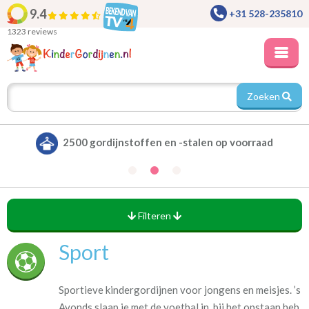
9.4
+31 528-235810
1323 reviews
Zoeken
2500 gordijnstoffen en -stalen op voorraad
Filteren
Sport
Sportieve kindergordijnen voor jongens en meisjes. ’s
Avonds slaap je met de voetbal in, bij het opstaan heb