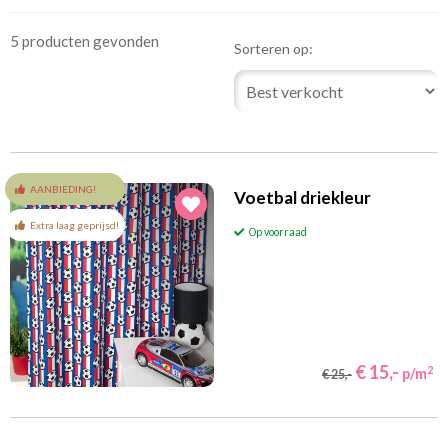
5 producten gevonden
Sorteren op:
AANBIEDING!
Voetbal driekleur
Extra laag geprijsd!
Op voorraad
€ 15,-
2
p/m
€ 25,-