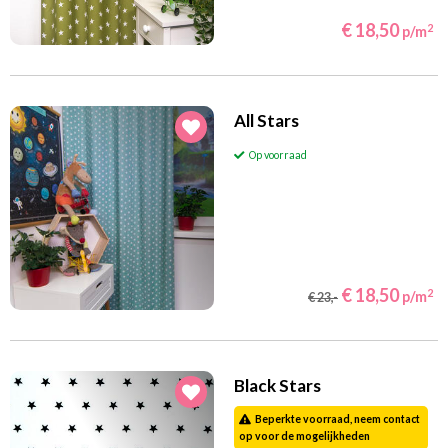
€ 18,50
2
p/m
All Stars
Op voorraad
€ 18,50
2
p/m
€ 23,-
Black Stars
Beperkte voorraad, neem contact
op voor de mogelijkheden