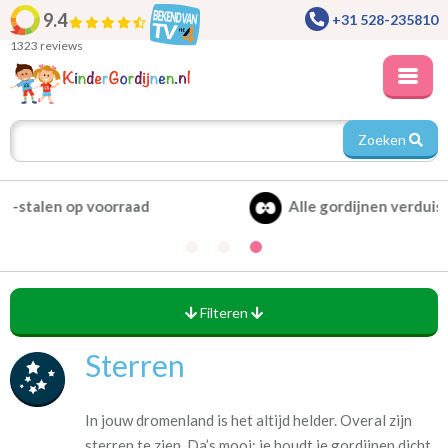
9.4
+31 528-235810
1323 reviews
Zoeken
Alle gordijnen verduisterend leverbaar
Filteren
Sterren
In jouw dromenland is het altijd helder. Overal zijn
sterren te zien. Da’s mooi: je houdt je gordijnen dicht