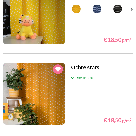
€ 18,50
2
p/m
Ochre stars
Op voorraad
€ 18,50
2
p/m