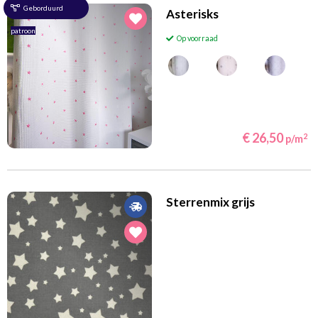
Geborduurd
Asterisks
patroon
Op voorraad
€ 26,50
2
p/m
Sterrenmix grijs