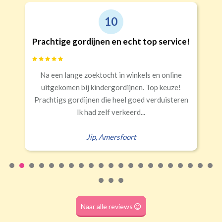
9
Goede kwaliteit en service!
Snelle levering, alles netjes aangekomen
Erald
,
Zeist
Naar alle reviews