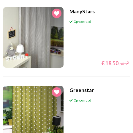
ManyStars
Op voorraad
€ 18,50
2
p/m
Greenstar
Op voorraad