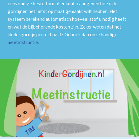
eenvoudige bestelformulier kunt u aangeven hoe u de
gordijnen het liefst op maat gemaakt wilt hebben. Het
systeem berekend automatisch hoeveel stof u nodig heeft
en wat de bijbehorende kosten zijn. Zeker weten dat het
kindergordijn perfect past? Gebruik dan onze handige
meetinstructie
.