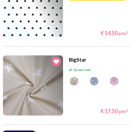
€ 14,50
2
p/m
BigStar
Op voorraad
€ 17,50
2
p/m