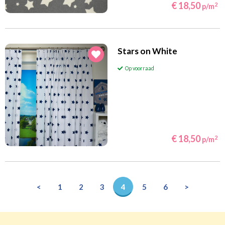
€ 18,50
2
p/m
Stars on White
Op voorraad
€ 18,50
2
p/m
<
1
2
3
4
5
6
>