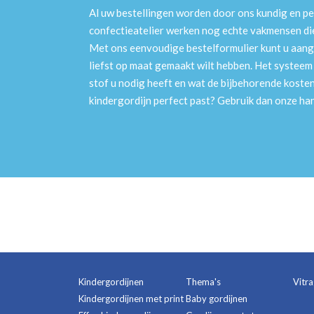
Al uw bestellingen worden door ons kundig en pe
confectieatelier werken nog echte vakmensen die 
Met ons eenvoudige bestelformulier kunt u aang
liefst op maat gemaakt wilt hebben. Het systee
stof u nodig heeft en wat de bijbehorende kosten
kindergordijn perfect past? Gebruik dan onze h
Kindergordijnen
Thema's
Vitr
Kindergordijnen met print
Baby gordijnen