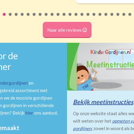
Naar alle reviews
or de
mer
indergordijnen
en
tgebreid assortiment met
en we de mooiste gordijnen
Bekijk meetinstructies
 gordijnen in verschillende
ijnen? Bekijk
hier
ons aanbod.
Op onze website staat alles wa
wilt weten over het
opmeten v
gemaakt
gordijnen
, zowel in woord als b