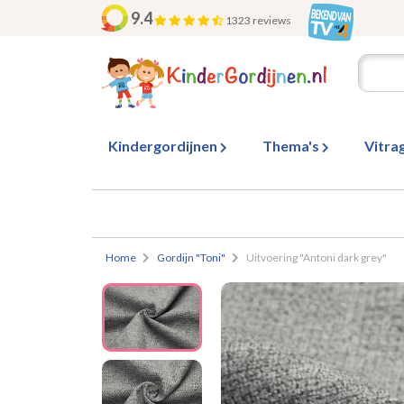
9.4
1323 reviews
Kindergordijnen
Thema's
Vitra
Home
Gordijn "Toni"
Uitvoering "Antoni dark grey"