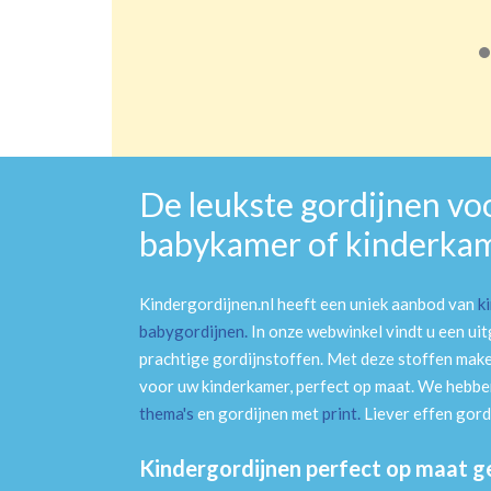
De leukste gordijnen vo
babykamer of kinderka
Kindergordijnen.nl heeft een uniek aanbod van
k
babygordijnen
.
In onze webwinkel vindt u een ui
prachtige gordijnstoffen. Met deze stoffen mak
voor uw kinderkamer, perfect op maat. We hebben
thema's
en gordijnen met
print
.
Liever effen gord
Kindergordijnen perfect op maat 