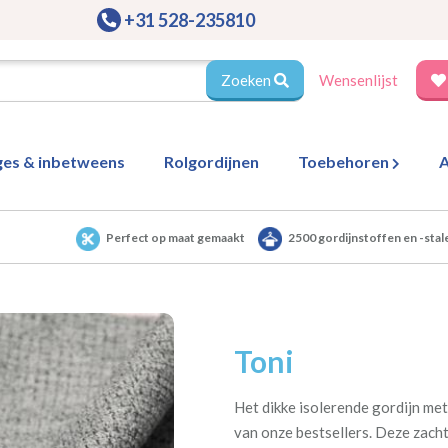
+31 528-235810
Zoeken
Wensenlijst
ges & inbetweens
Rolgordijnen
Toebehoren
A
Perfect op maat gemaakt
2500 gordijnstoffen en -stal
Toni
Het dikke isolerende gordijn met 
van onze bestsellers. Deze zachte