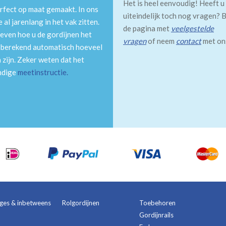
Het is heel eenvoudig! Heeft u
rfect op maat gemaakt. In ons
uiteindelijk toch nog vragen? B
al jarenlang in het vak zitten.
de pagina met
veelgestelde
even hoe u de gordijnen het
vragen
of neem
contact
met on
m berekend automatisch hoeveel
 zijn. Zeker weten dat het
andige
meetinstructie
.
ages & inbetweens
Rolgordijnen
Toebehoren
Gordijnrails