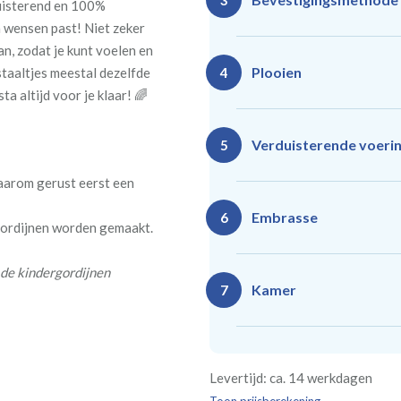
3
duisterend en 100%
n wensen past! Niet zeker
n, zodat je kunt voelen en
Plooien
 staaltjes meestal dezelfde
4
ta altijd voor je klaar! 🌈
Ro
Rails
Verduisterende voeri
5
(zeil
(incl. verstelbare
40
gordijnhaken)
daarom gerust eerst een
Gevoerde gordijnen zorg
Vlind
Enkele plooi
Embrasse
6
 gordijnen worden gemaakt.
(meest 
Daarnaast vormt een voe
isoleert kou, warmte en g
 de kindergordijnen
Kamer
7
Rails
Ro
(wave plooi)
(tu
Bestelt u meerdere gordij
Re
Geen
Levertijd: ca. 14 werkdagen
kamer is bestemd. Wij ver
Kw
Geen extra
€24,95 
verplicht, maar wel handig