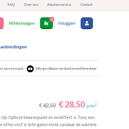
FAQ
Over ons
Klantenservice
Contact
0
Winkelwagen
Inloggen
anbiedingen
en op voorraad
Alle gordijnen verduisterend leverbaar
€ 28,50
€
42,50
2
p/m
zijn tijdloze kleurenpalet en woleffect is Tony een
 effen stof is licht geborsteld, vandaar de subtiele