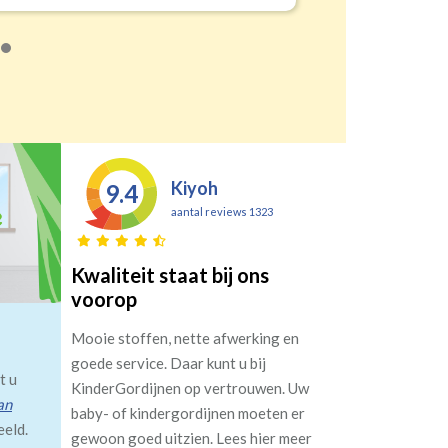
Kiyoh
9.4
aantal reviews 1323
Kwaliteit staat bij ons
voorop
Mooie stoffen, nette afwerking en
goede service. Daar kunt u bij
t u
KinderGordijnen op vertrouwen. Uw
an
baby- of kindergordijnen moeten er
eeld.
gewoon goed uitzien. Lees hier meer