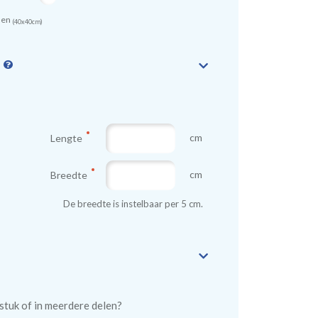
sen
(40x40cm)
n
cm
Lengte
cm
Breedte
De breedte is instelbaar per 5 cm.
n stuk of in meerdere delen?