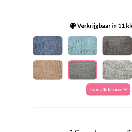
Verkrijgbaar in 11 k
Toon alle kleuren
Tk_ Lima - Antoni 27 dark grey [VK]