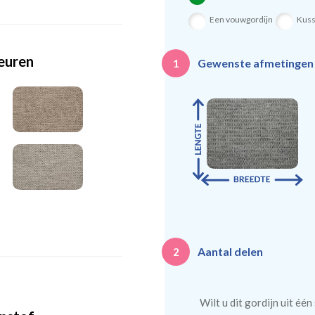
Een vouwgordijn
Kus
leuren
Gewenste afmetinge
1
Aantal delen
2
Wilt u dit gordijn uit éé