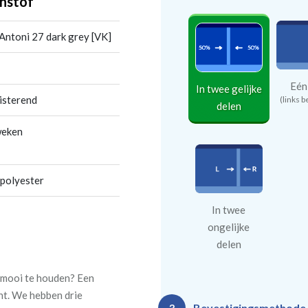
nstof
 Antoni 27 dark grey [VK]
Eén
In twee gelijke
isterend
(links b
delen
weken
 polyester
In twee
ongelijke
delen
n mooi te houden? Een
ht. We hebben drie
Bevestigingsmethode