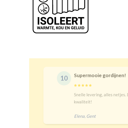
Supermooie gordijnen!
10
Snelle levering, alles netjes. De maat is juist en goeie
kwaliteit!
Elena
,
Gent