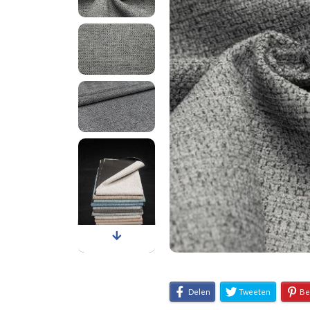
Delen
Tweeten
Be